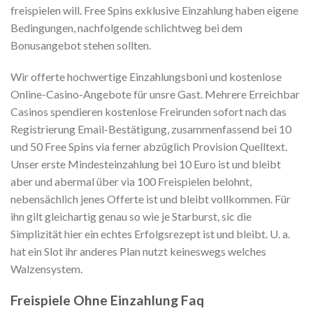
freispielen will. Free Spins exklusive Einzahlung haben eigene
Bedingungen, nachfolgende schlichtweg bei dem
Bonusangebot stehen sollten.
Wir offerte hochwertige Einzahlungsboni und kostenlose
Online-Casino-Angebote für unsre Gast. Mehrere Erreichbar
Casinos spendieren kostenlose Freirunden sofort nach das
Registrierung Email-Bestätigung, zusammenfassend bei 10
und 50 Free Spins via ferner abzüglich Provision Quelltext.
Unser erste Mindesteinzahlung bei 10 Euro ist und bleibt
aber und abermal über via 100 Freispielen belohnt,
nebensächlich jenes Offerte ist und bleibt vollkommen. Für
ihn gilt gleichartig genau so wie je Starburst, sic die
Simplizität hier ein echtes Erfolgsrezept ist und bleibt. U. a.
hat ein Slot ihr anderes Plan nutzt keineswegs welches
Walzensystem.
Freispiele Ohne Einzahlung Faq