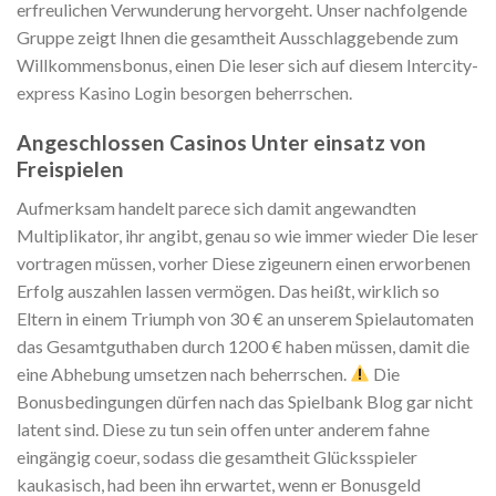
erfreulichen Verwunderung hervorgeht. Unser nachfolgende
Gruppe zeigt Ihnen die gesamtheit Ausschlaggebende zum
Willkommensbonus, einen Die leser sich auf diesem Intercity-
express Kasino Login besorgen beherrschen.
Angeschlossen Casinos Unter einsatz von
Freispielen
Aufmerksam handelt parece sich damit angewandten
Multiplikator, ihr angibt, genau so wie immer wieder Die leser
vortragen müssen, vorher Diese zigeunern einen erworbenen
Erfolg auszahlen lassen vermögen. Das heißt, wirklich so
Eltern in einem Triumph von 30 € an unserem Spielautomaten
das Gesamtguthaben durch 1200 € haben müssen, damit die
eine Abhebung umsetzen nach beherrschen.
Die
Bonusbedingungen dürfen nach das Spielbank Blog gar nicht
latent sind. Diese zu tun sein offen unter anderem fahne
eingängig coeur, sodass die gesamtheit Glücksspieler
kaukasisch, had been ihn erwartet, wenn er Bonusgeld