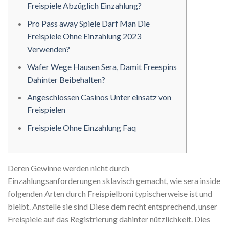
Freispiele Abzüglich Einzahlung?
Pro Pass away Spiele Darf Man Die
Freispiele Ohne Einzahlung 2023
Verwenden?
Wafer Wege Hausen Sera, Damit Freespins
Dahinter Beibehalten?
Angeschlossen Casinos Unter einsatz von
Freispielen
Freispiele Ohne Einzahlung Faq
Deren Gewinne werden nicht durch
Einzahlungsanforderungen sklavisch gemacht, wie sera inside
folgenden Arten durch Freispielboni typischerweise ist und
bleibt. Anstelle sie sind Diese dem recht entsprechend, unser
Freispiele auf das Registrierung dahinter nützlichkeit.
Dies