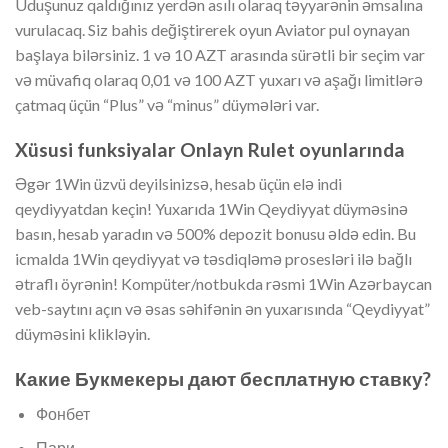
Uduşunuz qaldığınız yerdən asılı olaraq təyyarənin əmsalına
vurulacaq. Siz bahis değiştirerek oyun Aviator pul oynayan
başlaya bilərsiniz. 1 və 10 AZT arasında sürətli bir seçim var
və müvafiq olaraq 0,01 və 100 AZT yuxarı və aşağı limitlərə
çatmaq üçün “Plus” və “minus” düymələri var.
Xüsusi funksiyalar Onlayn Rulet oyunlarında
Əgər 1Win üzvü deyilsinizsə, hesab üçün elə indi
qeydiyyatdan keçin! Yuxarıda 1Win Qeydiyyat düyməsinə
basın, hesab yaradın və 500% depozit bonusu əldə edin. Bu
icmalda 1Win qeydiyyat və təsdiqləmə prosesləri ilə bağlı
ətraflı öyrənin! Kompüter/notbukda rəsmi 1Win Azərbaycan
veb-saytını açın və əsas səhifənin ən yuxarısında “Qeydiyyat”
düyməsini klikləyin.
Какие Букмекеры дают бесплатную ставку?
Фонбет
Пари