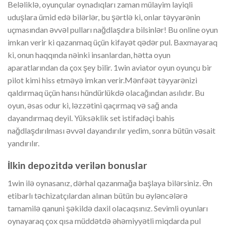
Beləliklə, oyunçular oynadıqları zaman mülayim layiqli
uduşlara ümid edə bilərlər, bu şərtlə ki, onlar təyyarənin
uçmasından əvvəl pulları nağdlaşdıra bilsinlər! Bu online oyun
imkan verir ki qazanmaq üçün kifayət qədər pul. Baxmayaraq
ki, onun haqqında nəinki insanlardan, hətta oyun
aparatlarından da çox şey bilir. 1win aviator oyun oyunçu bir
pilot kimi hiss etməyə imkan verir.Mənfəət təyyarənizi
qaldırmaq üçün hansı hündürlükdə olacağından asılıdır. Bu
oyun, əsas odur ki, ləzzətini qaçırmaq və sağ anda
dayandırmaq deyil. Yüksəklik set istifadəçi bahis
nağdlaşdırılması əvvəl dayandırılır yedim, sonra bütün vəsait
yandırılır.
İlkin depozitdə verilən bonuslar
1win ilə oynasanız, dərhal qazanmağa başlaya bilərsiniz. Ən
etibarlı təchizatçılardan alınan bütün bu əyləncələrə
tamamilə qanuni şəkildə daxil olacaqsınız. Sevimli oyunları
oynayaraq çox qısa müddətdə əhəmiyyətli miqdarda pul