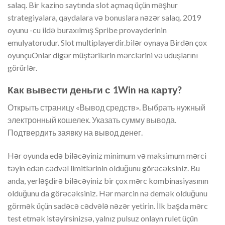
salaq. Bir kazino saytında slot açmaq üçün məşhur
strategiyalara, qaydalara və bonuslara nəzər salaq. 2019
oyunu -cu ildə buraxılmış Spribe provayderinin
emulyatorudur. Slot multiplayerdir.bilər oynaya Birdən çox
oyunçuOnlar digər müştərilərin mərclərini və uduşlarını
görürlər.
Как вывести деньги с 1Win на карту?
Открыть страницу «Вывод средств». Выбрать нужный
электронный кошелек. Указать сумму вывода.
Подтвердить заявку на вывод денег.
Hər oyunda edə biləcəyiniz minimum və maksimum mərci
təyin edən cədvəl limitlərinin olduğunu görəcəksiniz. Bu
anda, yerləşdirə biləcəyiniz bir çox mərc kombinasiyasının
olduğunu da görəcəksiniz. Hər mərcin nə demək olduğunu
görmək üçün sadəcə cədvələ nəzər yetirin. İlk başda mərc
test etmək istəyirsinizsə, yalnız pulsuz onlayn rulet üçün