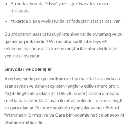
Bu anda ekranda “Flyw” yazısı görünəcək və mərc
itiriləcək.
Yuxarıda olan əvvəlki turda istifadəçinin statistikası var.
Bu proqramın əsas üstünlüyü istənilən yerdə oynamaq və pul
qazanmaq imkanıdır. 1Win aviator sadə interfeys və
minimum idarəetmə ilə kazino müştərilərini sevindirəcək
yeni nəsil oyundur.
Simvollar və ödənişlər
Azerbaycanda pul qazandiran ruletka mərcləri arasında ən
asan sayılan və daha yaxşı olan rənglərə edilən mərclərdir.
Yaşıl rəngə sahib olan sıfır (tək və iki sıfır) istisna olmaqla,
ruletkadakı ədədlər əsasən iki növə bölünür – qırmızı rəngli
və qara olanlar. Bu mərc növündə oyunçular yalnız növbəti
fırlanmanın Qırmızı və ya Qara bir rəqəmlə nəticələnəcəyini
təxmin etməlidirlər.