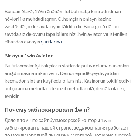
Bundan əlavə, 1Win ənənəvi futbol matçı kimi adi idman
növləri ilə məhdudlaşmır. O, həmçinin onlayn kazino
vasitəsilə çoxlu sayda oyun təklif edir. Buna görə də, bu
saytda siz də oyunu tapa bilərsiniz 1win aviator və istənilən
cihazdan oynayın
şərtlərinə
.
Bir oyun 1win Aviator
Bu fırlanmalar iştirakçıların slotlarda pul xərcləmədən onları
araşdırmasına imkan verir. Demo rejimdə qeydiyyatdan
keçmədən slotları kəşf edə bilərsiniz. Kazinonun təklif etdiyi
pul çıxarma metodları depozit metodları ilə, demək olar ki,
eynidir.
Почему заблокировали 1win?
Дело в том, что сайт букмекерской конторы 1win
заблокирован в нашей стране, ведь компания работает
по международной лицензии, у которой нет юридической