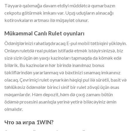
Təyyarə qalxmağa davam etdiyi müddətcə qumarbazın
cekpotu götürmək imkanı var. Uçuş uduşların alınacağı
kotirovkaların artması ilə müşayiət olunur.
Mükəmməl Canlı Rulet oyunları
Ödənişlərinizi rahatlaşdıracaq E-pul mobil tətbiqini yükləyin.
Onlayn ruletdə real puldan istifadə etmək istəyirsinizsə, biz
sizə sizin üçün ən yaxşı kazinoları tapmaqda da kömək edə
bilərik. Bu kazinoların hər birində inanılmaz bonus
təkliflərindən yararlanmaq və bəxtinizi sınamaq imkanınız
olacaq. Çevrimiçi rulet oynarkən həqiqi pul ilə sürətli, basit və
təhlükəsiz ödəmələr birinci sinif bir rulet zövqü üçün əsas
məqamlardır. Həm depozit, həm də çıxış zamanı bütün
ödəmə prosesini asanlıqla yerinə yetirə biləcəyiniz əmin
olmalıdır.
Что за игра 1WIN?