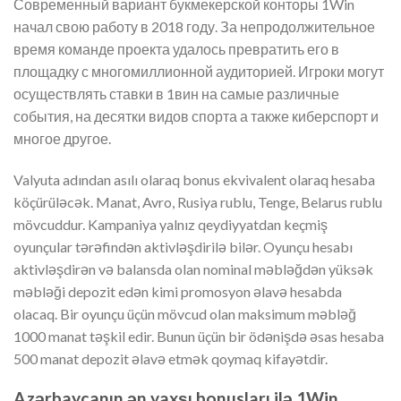
Современный вариант букмекерской конторы 1Win
начал свою работу в 2018 году. За непродолжительное
время команде проекта удалось превратить его в
площадку с многомиллионной аудиторией. Игроки могут
осуществлять ставки в 1вин на самые различные
события, на десятки видов спорта а также киберспорт и
многое другое.
Valyuta adından asılı olaraq bonus ekvivalent olaraq hesaba
köçürüləcək. Manat, Avro, Rusiya rublu, Tenge, Belarus rublu
mövcuddur. Kampaniya yalnız qeydiyyatdan keçmiş
oyunçular tərəfindən aktivləşdirilə bilər. Oyunçu hesabı
aktivləşdirən və balansda olan nominal məbləğdən yüksək
məbləği depozit edən kimi promosyon əlavə hesabda
olacaq. Bir oyunçu üçün mövcud olan maksimum məbləğ
1000 manat təşkil edir. Bunun üçün bir ödənişdə əsas hesaba
500 manat depozit əlavə etmək qoymaq kifayətdir.
Azərbaycanın ən yaxşı bonusları ilə 1Win