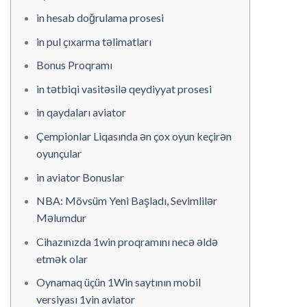
in hesab doğrulama prosesi
in pul çıxarma təlimatları
Bonus Proqramı
in tətbiqi vasitəsilə qeydiyyat prosesi
in qaydaları aviator
Çempionlar Liqasında ən çox oyun keçirən
oyunçular
in aviator Bonuslar
NBA: Mövsüm Yeni Başladı, Sevimlilər
Məlumdur
Cihazınızda 1win proqramını necə əldə
etmək olar
Oynamaq üçün 1Win saytının mobil
versiyası 1vin aviator