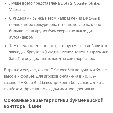
Лучше всего представлена Dota 2, Counter Strike,
Valorant.
С лидерами рынка в этом направлении БК 1win в
полной мере конкурировать не может, но на фоне
большинства других букмекеров не выглядит
аутсайдером.
Там предлагается кнопка, которую можно добавить в
закладки браузера (Google Chrome, Mozilla, Opera или
Safari), и осуществлять вход на сайт через неё.
В третьем случае, клиент БК способен получить и более
высокий фрибет. Для игроков онлайн-казино, live-
казино, TVBet и BetGames проходят бонусные акции с
кэшбеком, фриспинами и другими поощрениями.
Основные характеристики букмекерской
контторы 1 Вин