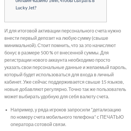
онлайн-казино 1win, чтобы сыграть в
Lucky Jet?
И для итоговой активации персонального счета нужно
внести первый депозит на любую сумму (свыше
минимальной). Стоит помнить, что за это начисляют
бонус в размере 500 % от внесенной суммы. Для
регистрации нового аккаунта необходимо просто
указать свои персональные данные и желаемый пароль,
который будет использоваться для входа в личный
кабинет. Уже сейчас поддерживается свыше 15 языков,
новые добавляют регулярно. Точно так же пользователь
может выбирать удобную для себя валюту счета.
Например, у ряда игроков запросили “детализацию
по номеру счета мобильного телефона” с ПЕЧАТЬЮ
оператора сотовой связи.