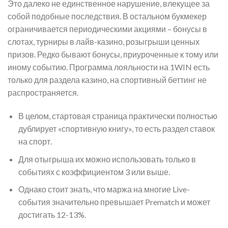
Это далеко не единственное нарушение, влекущее за
собой подобные последствия. В остальном букмекер
ограничивается периодическими акциями – бонусы в
слотах, турниры в лайв-казино, розыгрыши ценных
призов. Редко бывают бонусы, приуроченные к тому или
иному событию. Программа лояльности на 1WIN есть
только для раздела казино, на спортивный беттинг не
распространяется.
В целом, стартовая страница практически полностью
дублирует «спортивную книгу», то есть раздел ставок
на спорт.
Для отыгрыша их можно использовать только в
событиях с коэффициентом 3 или выше.
Однако стоит знать, что маржа на многие Live-
события значительно превышает Prematch и может
достигать 12-13%.