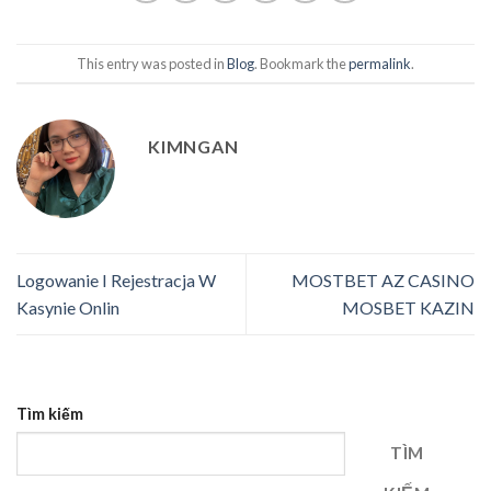
This entry was posted in
Blog
. Bookmark the
permalink
.
KIMNGAN
Logowanie I Rejestracja W
MOSTBET AZ CASINO
Kasynie Onlin
MOSBET KAZIN
Tìm kiếm
TÌM