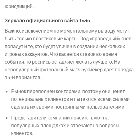
юрисдикций.
Зеркало официального сайта 1win
Важно, исключением по моментальному выводу могут
быть только пластиковые карты. Под «праведный» гнев
попадут и те, кто будет уличен в создании нескольких
игровых аккаунтов. Что касается ставок во время
события, то роспись оставляет желать лучшего. На
непопулярный футбольный матч букмекер дает порядка
15-и вариантов,.
Рынок переполнен конторами, поэтому они ценят
потенциальных клиентов и пытаются всеми силами
сделать их своими постоянными пользователями.
Представители компании присутствуют на
популярных площадках и отвечают на вопросы
клиентов.