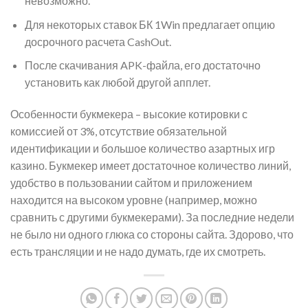
невозможно.
Для некоторых ставок БК 1Win предлагает опцию
досрочного расчета CashOut.
После скачивания APK-файла, его достаточно
установить как любой другой апплет.
Особенности букмекера – высокие котировки с
комиссией от 3%, отсутствие обязательной
идентификации и большое количество азартных игр
казино. Букмекер имеет достаточное количество линий,
удобство в пользовании сайтом и приложением
находится на высоком уровне (например, можно
сравнить с другими букмекерами). За последние недели
не было ни одного глюка со стороны сайта. Здорово, что
есть трансляции и не надо думать, где их смотреть.