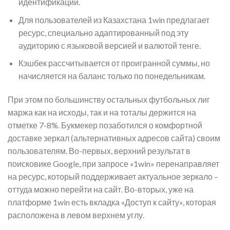
идентификации.
Для пользователей из Казахстана 1win предлагает
ресурс, специально адаптированный под эту
аудиторию с языковой версией и валютой тенге.
Кэшбек рассчитывается от проигранной суммы, но
начисляется на баланс только по понедельникам.
При этом по большинству остальных футбольных лиг
маржа как на исходы, так и на тоталы держится на
отметке 7-8%. Букмекер позаботился о комфортной
доставке зеркал (альтернативных адресов сайта) своим
пользователям. Во-первых, верхний результат в
поисковике Google, при запросе «1win» перенаправляет
на ресурс, который поддерживает актуальное зеркало –
оттуда можно перейти на сайт. Во-вторых, уже на
платформе 1win есть вкладка «Доступ к сайту», которая
расположена в левом верхнем углу.