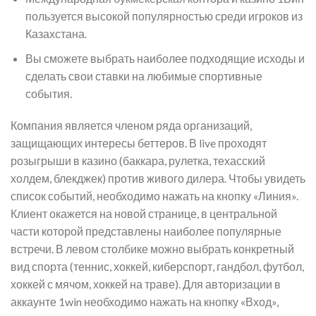
пользуется высокой популярностью среди игроков из
Казахстана.
Вы сможете выбрать наиболее подходящие исходы и
сделать свои ставки на любимые спортивные
события.
Компания является членом ряда организаций,
защищающих интересы беттеров. В live проходят
розыгрыши в казино (баккара, рулетка, техасский
холдем, блекджек) против живого дилера. Чтобы увидеть
список событий, необходимо нажать на кнопку «Линия».
Клиент окажется на новой странице, в центральной
части которой представлены наиболее популярные
встречи. В левом столбике можно выбрать конкретный
вид спорта (теннис, хоккей, киберспорт, гандбол, футбол,
хоккей с мячом, хоккей на траве). Для авторизации в
аккаунте 1win необходимо нажать на кнопку «Вход»,