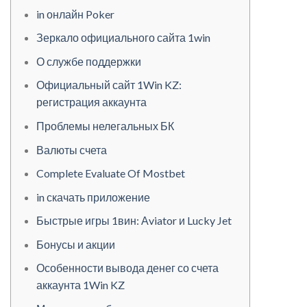
in онлайн Poker
Зеркало официального сайта 1win
О службе поддержки
Официальный сайт 1Win KZ:
регистрация аккаунта
Проблемы нелегальных БК
Валюты счета
Complete Evaluate Of Mostbet
in скачать приложение
Быстрые игры 1вин: Аviator и Lucky Jet
Бонусы и акции
Особенности вывода денег со счета
аккаунта 1Win KZ