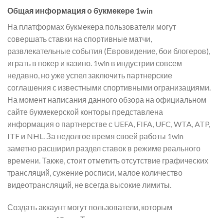
Общая информация о букмекере 1win
На платформах букмекера пользователи могут
совершать ставки на спортивные матчи,
развлекательные события (Евровидение, бои блогеров),
играть в покер и казино. 1win в индустрии совсем
недавно, но уже успел заключить партнерские
соглашения с известными спортивными огранизациями.
На момент написания данного обзора на официальном
сайте букмекерской конторы представлена
информация о партнерстве с UEFA, FIFA, UFC, WTA, ATP,
ITF и NHL. За недолгое время своей работы 1win
заметно расширил раздел ставок в режиме реального
времени. Также, стоит отметить отсутствие графических
трансляций, сужение росписи, малое количество
видеотрансляций, не всегда высокие лимиты.
Создать аккаунт могут пользователи, которым