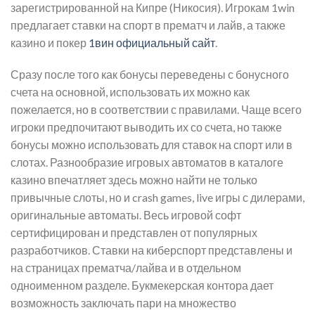
зарегистрированной на Кипре (Никосия). Игрокам 1win
предлагает ставки на спорт в прематч и лайв, а также
казино и покер
1вин официальный сайт
.
Сразу после того как бонусы переведены с бонусного
счета на основной, использовать их можно как
пожелается, но в соответствии с правилами. Чаще всего
игроки предпочитают выводить их со счета, но также
бонусы можно использовать для ставок на спорт или в
слотах. Разнообразие игровых автоматов в каталоге
казино впечатляет здесь можно найти не только
привычные слоты, но и crash games, live игры с дилерами,
оригинальные автоматы. Весь игровой софт
сертифицирован и представлен от популярных
разработчиков. Ставки на киберспорт представлены и
на страницах прематча/лайва и в отдельном
одноименном разделе. Букмекерская контора дает
возможность заключать пари на множество