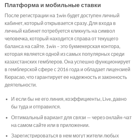
Платформа и мобильные ставки
После регистрации на 1win будет доступен личный
кабинет, который открывается сразу. Для входа в
личный кабинет потребуется кликнуть на символ
человечка, который находится справа от текущего
баланса на сайте. 1win – это букмекерская контора,
которая является одной из самых популярных среди
казахстанских гемблеров. Она успешно функционирует
в гемблерской сфере с 2016 года и обладает лицензией
Кюрасао, что гарантирует ее надежность и законность
деятельности.
И если бы не его линия, коэффициенты, Live, давно
бы туда и отправился.
Оптимальный вариант для связи — через онлайн-чат
на самом сайте или в приложении.
Зарегистрироваться в нем могут жители любых