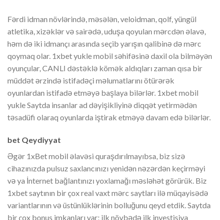
Fərdi idman növlərində, məsələn, veloidman, qolf, yüngül
atletika, xizəklər və sairədə, uduşa qoyulan mərcdən əlavə,
həm də iki idmançı arasında seçib yarışın qalibinə də mərc
qoymaq olar. 1xbet yukle mobil səhifəsinə daxil ola bilməyən
oyunçular, CANLI dəstəklə kömək aldıqları zaman qısa bir
müddət ərzində istifadəçi məlumatlarını ötürərək
oyunlardan istifadə etməyə başlaya bilərlər. 1xbet mobil
yukle Saytda insanlar ad dəyişikliyinə diqqət yetirmədən
təsadüfi olaraq oyunlarda iştirak etməyə davam edə bilərlər.
bet Qeydiyyat
Əgər 1xBet mobil əlavəsi quraşdırılmayıbsa, biz sizə
cihazınızda pulsuz saxlancınızı yenidən nəzərdən keçirməyi
və ya İnternet bağlantınızı yoxlamağı məsləhət görürük. Biz
1xbet saytının bir çox real vaxt mərc saytları ilə müqayisədə
variantlarının və üstünlüklərinin bolluğunu qeyd etdik. Saytda
bir çox bonus imkanları var; ilk növbədə ilk investisiya