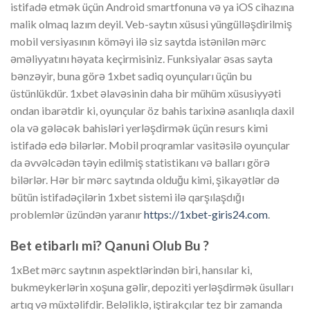
istifadə etmək üçün Android smartfonuna və ya iOS cihazına
malik olmaq lazım deyil. Veb-saytın xüsusi yüngülləşdirilmiş
mobil versiyasının köməyi ilə siz saytda istənilən mərc
əməliyyatını həyata keçirmisiniz. Funksiyalar əsas sayta
bənzəyir, buna görə 1xbet sadiq oyunçuları üçün bu
üstünlükdür. 1xbet əlavəsinin daha bir mühüm xüsusiyyəti
ondan ibarətdir ki, oyunçular öz bahis tarixinə asanlıqla daxil
ola və gələcək bahisləri yerləşdirmək üçün resurs kimi
istifadə edə bilərlər. Mobil proqramlar vasitəsilə oyunçular
da əvvəlcədən təyin edilmiş statistikanı və balları görə
bilərlər. Hər bir mərc saytında olduğu kimi, şikayətlər də
bütün istifadəçilərin 1xbet sistemi ilə qarşılaşdığı
problemlər üzündən yaranır
https://1xbet-giris24.com
.
Bet etibarlı mi? Qanuni Olub Bu ?
1xBet mərc saytının aspektlərindən biri, hansılar ki,
bukmеykеrlərin xoşuna gəlir, depoziti yerləşdirmək üsulları
artıq və müxtəlifdir. Beləliklə, iştirakçılar tez bir zamanda