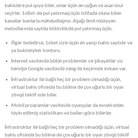
bahislərə pul qoya bilər, onlar üçün ən uyğun və asan üsul
seçirlər. 1xBet-də pul yatırmaq üçün istifadə oluna bilən
kanallar bunlarla məhdudlaşmır. Aşağı limit müəyyən
metodlarında saytda bütövlükdə pul yatırmaq üçün.
Əgər belədirsə, 1xbet sizin üçün ən yaxşı bahis saytıdır və
ya bukmеykеr kontoru.
İnternet vasitəsilə bütün problemlər və şikayətlər siz
həmişə Google vasitəsilə zəng ilə keçirmək imkanı var.
İnfrastruktur ilə bağlı heç bir problem olmadığı üçün,
virtual bahis ofisində bu bölmə də çox uğurlu bir oyun
zövqü təklif edə bilər.
Mobil proqramlar vasitəsilə oyunçular da əvvəlcədən
təyin edilmiş statistikanı və balları görə bilərlər.
İnfrastruktur ilə bağlı heç bir problem olmadığı üçün, virtual
bahis ofisində bu bölmə də çox uğurlu bir oyun zövqü təklif