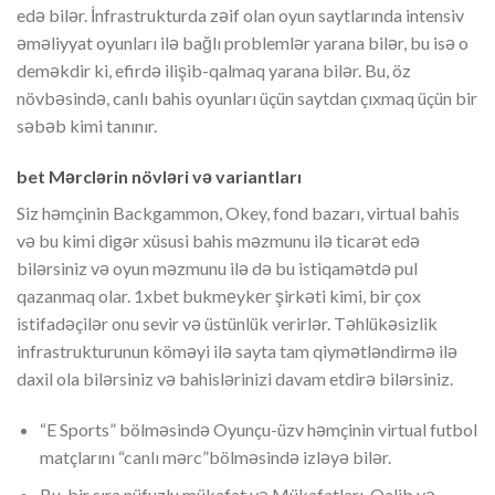
edə bilər. İnfrastrukturda zəif olan oyun saytlarında intensiv
əməliyyat oyunları ilə bağlı problemlər yarana bilər, bu isə o
deməkdir ki, efirdə ilişib-qalmaq yarana bilər. Bu, öz
növbəsində, canlı bahis oyunları üçün saytdan çıxmaq üçün bir
səbəb kimi tanınır.
bet Mərclərin növləri və variantları
Siz həmçinin Backgammon, Okey, fond bazarı, virtual bahis
və bu kimi digər xüsusi bahis məzmunu ilə ticarət edə
bilərsiniz və oyun məzmunu ilə də bu istiqamətdə pul
qazanmaq olar. 1xbet bukmеykеr şirkəti kimi, bir çox
istifadəçilər onu sevir və üstünlük verirlər. Təhlükəsizlik
infrastrukturunun köməyi ilə sayta tam qiymətləndirmə ilə
daxil ola bilərsiniz və bahislərinizi davam etdirə bilərsiniz.
“E Sports” bölməsində Oyunçu-üzv həmçinin virtual futbol
matçlarını “canlı mərc”bölməsində izləyə bilər.
Bu, bir sıra nüfuzlu mükafat və Mükafatları, Qalib və