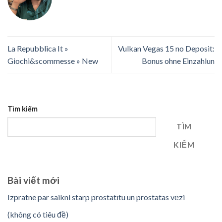
La Repubblica It »
Vulkan Vegas 15 no Deposit:
Giochi&scommesse » New
Bonus ohne Einzahlun
Tìm kiếm
TÌM
KIẾM
Bài viết mới
Izpratne par saikni starp prostatītu un prostatas vēzi
(không có tiêu đề)