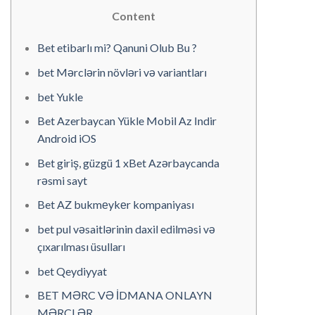
Content
Bet etibarlı mi? Qanuni Olub Bu ?
bet Mərclərin növləri və variantları
bet Yukle
Bet Azerbaycan Yükle Mobil Az Indir
Android iOS
Bet giriş, güzgü 1 xBet Azərbaycanda
rəsmi sayt
Bet AZ bukmеykеr kompaniyası
bet pul vəsaitlərinin daxil edilməsi və
çıxarılması üsulları
bet Qeydiyyat
BET MƏRC VƏ İDMANA ONLAYN
MƏRCLƏR