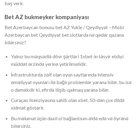
baş verir.
Bet AZ bukmеykеr kompaniyası
Bet Azerbaycan bonusu bet AZ Yukle / Qeydiyyat – Mobi
Azerbaycan bet Qeydiyyat bet slotlarda nə qədər qazana
bilərsiniz?
Yalnız bu məqsədlə dövr şərtləri 1xbet-in təsvir etdiyi
müddət ərzində yerinə yetirilməlidir.
İnfrastrukturda zəif olan oyun saytlarında intensiv
əməliyyat oyunları ilə bağlı problemlər yarana bilər, bu isə
o deməkdir ki, efirdə ilişib-qalmaq yarana bilər.
Curaçao lisenziyasına sahib olan xbet, 50-dən çox dildə
xidmət göstərir.
Bu məlumat üçün daxil ol bağlantısını əldə edə və öyrənə
bilərsiniz.