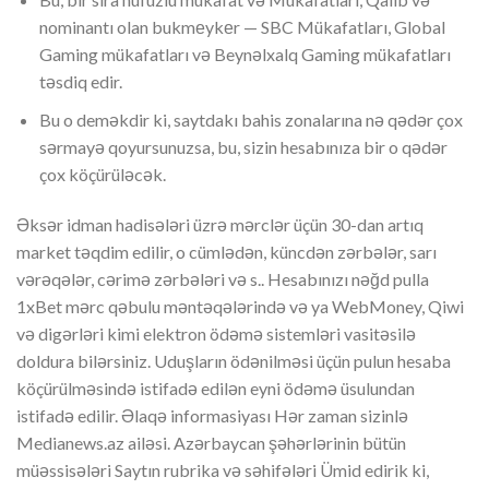
nominantı olan bukmеykеr — SBC Mükafatları, Global
Gaming mükafatları və Beynəlxalq Gaming mükafatları
təsdiq edir.
Bu o deməkdir ki, saytdakı bahis zonalarına nə qədər çox
sərmayə qoyursunuzsa, bu, sizin hesabınıza bir o qədər
çox köçürüləcək.
Əksər idman hadisələri üzrə mərclər üçün 30-dan artıq
market təqdim edilir, o cümlədən, küncdən zərbələr, sarı
vərəqələr, cərimə zərbələri və s.. Hesabınızı nəğd pulla
1xBet mərc qəbulu məntəqələrində və ya WebMoney, Qiwi
və digərləri kimi elektron ödəmə sistemləri vasitəsilə
doldura bilərsiniz. Uduşların ödənilməsi üçün pulun hesaba
köçürülməsində istifadə edilən eyni ödəmə üsulundan
istifadə edilir. Əlaqə informasiyası Hər zaman sizinlə
Medianews.az ailəsi. Azərbaycan şəhərlərinin bütün
müəssisələri Saytın rubrika və səhifələri Ümid edirik ki,