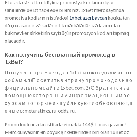
Eləcə də siz əldə etdiyiniz promosiya kodlarını digər
sahələrdə də istifadə edə bilərsiniz. 1xBet mərc saytında
promosiya kodlarının istfadəsi
1xbet azerbaycan
həqiqətən
də çox asandır və sadədir. İlk mərhələdə sizə lazım olan
bukmeyker şirkətinin saytı üçün promosyon kodları tapmaq
olacaqdır.
Как получить бесплатный промокод в
1xBet?
П о л у ч и т ь п р о м о к о д о т 1xbet м о ж н о д в у м я с п о
с о б а м и. 1)П о с е т и т ь в и т р и н у п р о м о к о д о в н а о
ф и ц и а л ь н о м с а й т е 1xbet. com. 2) О б р а т и т с я з а
п о м о щ ь ю к с т о р о н н и м и н ф о р м а ц и о н н ы м р е
с у р с а м, к о т о р ы е и х п у б л и к у ю т и о б н о в л я ю т, п
р и м е р: metaratings. ru, odds. ru.
Promo kodunuzdan istifadə etməklə 144$ bonus qazanın!
Mərc dünyasının ən böyük şirkətlərindən biri olan 1xBet öz