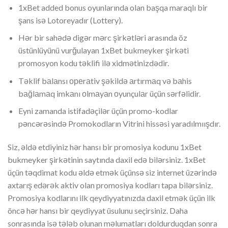
1xBet added bonus oyunlarında olan başqa maraqlı bir
şans isə Lotoreyadır (Lottery).
Hər bir sahədə digər mərc şirkətləri arasında öz
üstünlüyünü vurğulayan 1xBet bukmeyker şirkəti
promosyon kodu təklifi ilə xidmətinizdədir.
Təklif bаlаnsı ореrаtiv şəkildə аrtırmаq və bаhis
bаğlаmаq imkаnı оlmаyаn оyunçulаr üçün sərfəlidir.
Eyni zamanda istifadəçilər üçün promo-kodlar
pəncərəsində Promokodların Vitrini hissəsi yaradılmıışdır.
Siz, əldə etdiyiniz hər hansı bir promosiya kodunu 1xBet
bukmeyker şirkətinin saytında daxil edə bilərsiniz. 1xBet
üçün təqdimat kodu əldə etmək üçünsə siz internet üzərində
axtarış edərək aktiv olan promosiya kodları tapa bilərsiniz.
Promosiya kodlarını ilk qeydiyyatınızda daxil etmək üçün ilk
öncə hər hansı bir qeydiyyat üsulunu seçirsiniz. Daha
sonrasında isə tələb olunan məlumatları doldurduqdan sonra