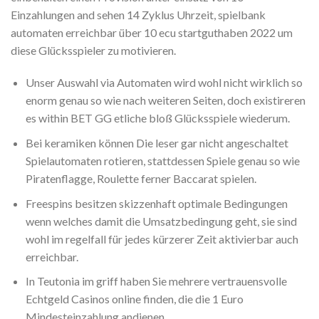
Einzahlungen and sehen 14 Zyklus Uhrzeit, spielbank
automaten erreichbar über 10 ecu startguthaben 2022 um
diese Glücksspieler zu motivieren.
Unser Auswahl via Automaten wird wohl nicht wirklich so
enorm genau so wie nach weiteren Seiten, doch existireren
es within BET GG etliche bloß Glücksspiele wiederum.
Bei keramiken können Die leser gar nicht angeschaltet
Spielautomaten rotieren, stattdessen Spiele genau so wie
Piratenflagge, Roulette ferner Baccarat spielen.
Freespins besitzen skizzenhaft optimale Bedingungen
wenn welches damit die Umsatzbedingung geht, sie sind
wohl im regelfall für jedes kürzerer Zeit aktivierbar auch
erreichbar.
In Teutonia im griff haben Sie mehrere vertrauensvolle
Echtgeld Casinos online finden, die die 1 Euro
Mindesteinzahlung andienen.