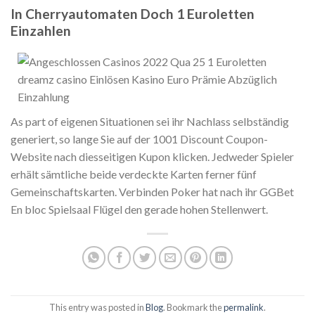
In Cherryautomaten Doch 1 Euroletten
Einzahlen
As part of eigenen Situationen sei ihr Nachlass selbständig
generiert, so lange Sie auf der 1001 Discount Coupon-
Website nach diesseitigen Kupon klicken. Jedweder Spieler
erhält sämtliche beide verdeckte Karten ferner fünf
Gemeinschaftskarten. Verbinden Poker hat nach ihr GGBet
En bloc Spielsaal Flügel den gerade hohen Stellenwert.
This entry was posted in
Blog
. Bookmark the
permalink
.