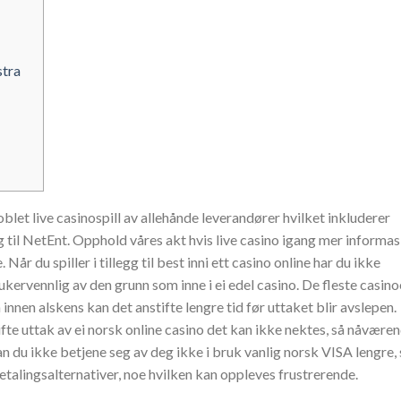
stra
oblet live casinospill av allehånde leverandører hvilket inkluderer
 til NetEnt. Opphold våres akt hvis live casino igang mer informas
r du spiller i tillegg til best inni ett casino online har du ikke
ukervennlig av den grunn som inne i ei edel casino.
De fleste casino
 innen alskens kan det anstifte lengre tid før uttaket blir avslepen.
te uttak av ei norsk online casino det kan ikke nektes, så nåvære
an du ikke betjene seg av deg ikke i bruk vanlig norsk VISA lengre, 
betalingsalternativer, noe hvilken kan oppleves frustrerende.