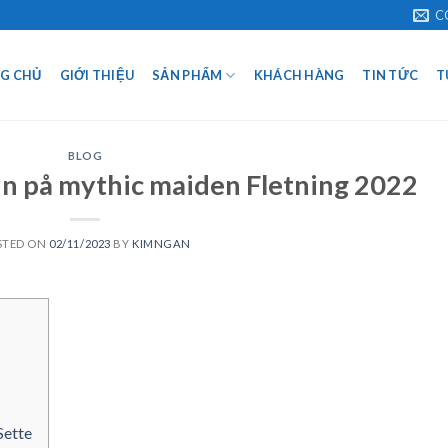
C
G CHỦ
GIỚI THIỆU
SẢN PHẨM
KHÁCH HÀNG
TIN TỨC
T
BLOG
nn på mythic maiden Fletning 2022
STED ON
02/11/2023
BY
KIMNGAN
Sette