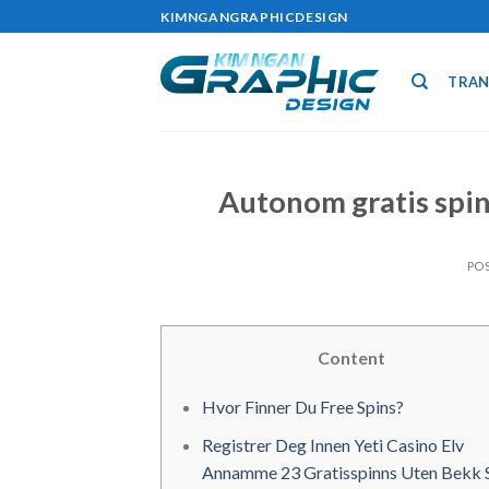
Skip
KIMNGANGRAPHICDESIGN
to
content
TRAN
Autonom gratis spi
PO
Content
Hvor Finner Du Free Spins?
Registrer Deg Innen Yeti Casino Elv
Annamme 23 Gratisspinns Uten Bekk 