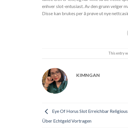
enhver slot-entusiast. Av den grunn velger m
Disse kan brukes per å prøve ut nye nettcas
This entry w
KIMNGAN
Eye Of Horus Slot Erreichbar Religiou
Über Echtgeld Vortragen