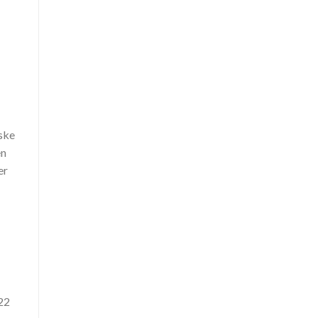
iske
en
er