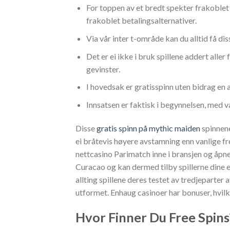
For toppen av et bredt spekter frakoblet 
frakoblet betalingsalternativer.
Via vår inter t-område kan du alltid få di
Det er ei ikke i bruk spillene addert alle
gevinster.
I hovedsak er gratisspinn uten bidrag en 
Innsatsen er faktisk i begynnelsen, med va
Disse
gratis spinn på mythic maiden
spinnene
ei bråtevis høyere avstamning enn vanlige free
nettcasino Parimatch inne i bransjen og åpnet
Curacao og kan dermed tilby spillerne dine e
allting spillene deres testet av tredjeparte
utformet. Enhaug casinoer har bonuser, hvilk
Hvor Finner Du Free Spins