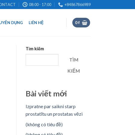
ONTACT
08:00 - 17:00
+84867866989
UYỂN DỤNG
LIÊN HỆ
0
₫
Tìm kiếm
TÌM
KIẾM
Bài viết mới
Izpratne par saikni starp
prostatītu un prostatas vēzi
(không có tiêu đề)
(không có tiêu đề)