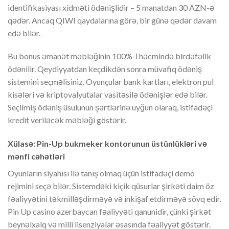
identifikasiyası xidməti ödənişlidir – 5 manatdan 30 AZN-ə
qədər. Ancaq QIWI qaydalarına görə, bir günə qədər davam
edə bilər.
Bu bonus əmanət məbləğinin 100%-i həcmində birdəfəlik
ödənilir. Qeydiyyatdan keçdikdən sonra müvafiq ödəniş
sistemini seçməlisiniz. Oyunçular bank kartları, elektron pul
kisələri və kriptovalyutalar vasitəsilə ödənişlər edə bilər.
Seçilmiş ödəniş üsulunun şərtlərinə uyğun olaraq, istifadəçi
kredit veriləcək məbləği göstərir.
Xülasə: Pin-Up bukmeker kontorunun üstünlükləri və
mənfi cəhətləri
Oyunların siyahısı ilə tanış olmaq üçün istifadəçi demo
rejimini seçə bilər. Sistemdəki kiçik qüsurlar şirkəti daim öz
fəaliyyətini təkmilləşdirməyə və inkişaf etdirməyə sövq edir.
Pin Up casino azerbaycan fəaliyyəti qanunidir, çünki şirkət
beynəlxalq və milli lisenziyalar əsasında fəaliyyət göstərir.