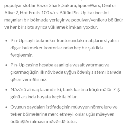
populyar slotlar Razor Shark, Sakura, SpaceWars, Deal or
Alive 2, Hot Fruits 100 və s. Bütün Pin-Up kazino slot
maşınları bir bölmədə yerləşir və populyar/yenilərə bölünür
və hər bir slotu ayrıca yükləmək imkanı yoxdur.
Pin-Up saylı bukmeker kontorundakı matçların siyahısı
digər bukmeker kontorlarından heç bir şəkildə
fərqlənmir.
Pin-Up casino hesaba asanlıqla vəsait yatırmaq və
çıxarmaq üçün ilk növbədə uyğun ödəniş sistemi barədə
qərar verməlisiniz.
Nəzərə almaq lazımdır ki, bank kartına köçürmələr 7 iş
günü ərzində həyata keçirilə bilər.
Oyunun qaydaları istifadəçinin müəyyən nömrələrə və
təkər bölmələrinə mərc etməyi, onlar üçün müəyyən
ödənişləri almasını nəzərdə tutur.