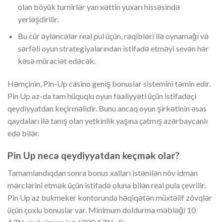
olan böyük turnirlər yan xəttin yuxarı hissəsində
yerləşdirilir.
Bu cür əyləncələr real pul üçün, rəqibləri ilə oynamağı və
sərfəli oyun strategiyalarından istifadə etməyi sevən hər
kəsə müraciət edəcək.
Həmçinin, Pin-Up casino geniş bonuslar sistemini təmin edir.
Pin Up az-da tam hüquqlu oyun fəaliyyəti üçün istifadəçi
qeydiyyatdan keçirməlidir. Bunu ancaq oyun şirkətinin əsas
qaydaları ilə tanış olan yetkinlik yaşına çatmış azərbaycanlı
edə bilər.
Pin Up necə qeydiyyatdan keçmək olar?
Tamamlandıqdan sonra bonus xalları istənilən növ idman
mərclərini etmək üçün istifadə oluna bilən real pula çevrilir.
Pin Up az bukmeker kontorunda həqiqətən müxtəlif zövqlər
üçün çoxlu bonuslar var. Minimum doldurma məbləği 10