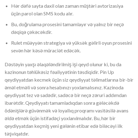
Hər dəfə sayta daxil olan zaman müştəri avtorizasiya
üçün parol olan SMS kodu alır.
Bu, doğrulama prosesini tamamlayır və yalnız bir neçə
dəqiqə çəkəcəkdir.
Rulet müəyyən strategiya və yüksək gəlirli oyun prosesini
sevən hər kəsə müraciət edəcək.
Dəstəyin yaxşı əlaqələndirilmiş işi qeyd olunur ki, bu da
kazinonun təhlükəsiz fəaliyyətinin təsdiqidir. Pin Up
qeydiyyatdan kecmek üçün siz qeydiyyat təlimatlarına bir-bir
əməl etməli və sonra hesabınızı yoxlamalısınız. Kazinoda
qeydiyyat tez və sadədir, sadəcə bir neçə zəruri addımdan
ibarətdir. Qeydiyyatı tamamladıqdan sonra gələcəkdə
ödənişlərə güvənmək və loyallıq proqramı vasitəsilə avans
əldə etmək üçün istifadəçi yoxlanılmalıdır. Bu, hər bir
qeydiyyatdan keçmiş yeni gələnin etibar edə biləcəyi ilk
təşviqatdır.