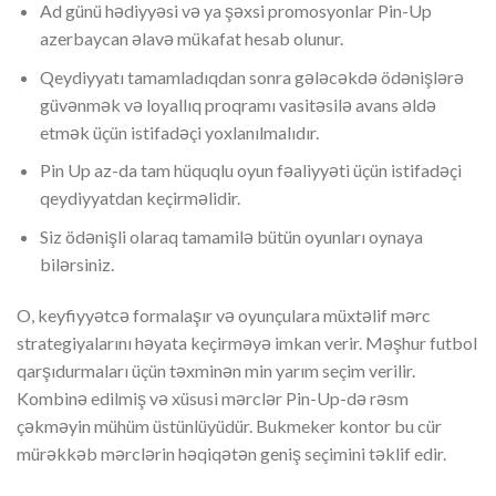
Ad günü hədiyyəsi və ya şəxsi promosyonlar Pin-Up
azerbaycan əlavə mükafat hesab olunur.
Qeydiyyatı tamamladıqdan sonra gələcəkdə ödənişlərə
güvənmək və loyallıq proqramı vasitəsilə avans əldə
etmək üçün istifadəçi yoxlanılmalıdır.
Pin Up az-da tam hüquqlu oyun fəaliyyəti üçün istifadəçi
qeydiyyatdan keçirməlidir.
Siz ödənişli olaraq tamamilə bütün oyunları oynaya
bilərsiniz.
O, keyfiyyətcə formalaşır və oyunçulara müxtəlif mərc
strategiyalarını həyata keçirməyə imkan verir. Məşhur futbol
qarşıdurmaları üçün təxminən min yarım seçim verilir.
Kombinə edilmiş və xüsusi mərclər Pin-Up-də rəsm
çəkməyin mühüm üstünlüyüdür. Bukmeker kontor bu cür
mürəkkəb mərclərin həqiqətən geniş seçimini təklif edir.