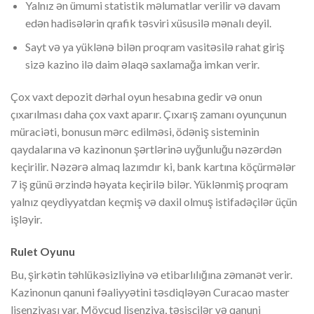
Yalnız ən ümumi statistik məlumatlar verilir və davam
edən hadisələrin qrafik təsviri xüsusilə mənalı deyil.
Sayt və ya yüklənə bilən proqram vasitəsilə rahat giriş
sizə kazino ilə daim əlaqə saxlamağa imkan verir.
Çox vaxt depozit dərhal oyun hesabına gedir və onun
çıxarılması daha çox vaxt aparır. Çıxarış zamanı oyunçunun
müraciəti, bonusun mərc edilməsi, ödəniş sisteminin
qaydalarına və kazinonun şərtlərinə uyğunluğu nəzərdən
keçirilir. Nəzərə almaq lazımdır ki, bank kartına köçürmələr
7 iş günü ərzində həyata keçirilə bilər. Yüklənmiş proqram
yalnız qeydiyyatdan keçmiş və daxil olmuş istifadəçilər üçün
işləyir.
Rulet Oyunu
Bu, şirkətin təhlükəsizliyinə və etibarlılığına zəmanət verir.
Kazinonun qanuni fəaliyyətini təsdiqləyən Curacao master
lisenziyası var. Mövcud lisenziya, təsisçilər və qanuni