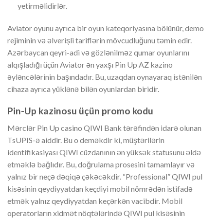
yetirməlidirlər.
Aviator oyunu ayrıca bir oyun kateqoriyasına bölünür, demo
rejiminin və əlverişli tariflərin mövcudluğunu təmin edir.
Azərbaycan qeyri-adi və gözlənilməz qumar oyunlarını
alqışladığı üçün Aviator ən yaxşı Pin Up AZ kazino
əyləncələrinin başındadır. Bu, uzaqdan oynayaraq istənilən
cihaza ayrıca yüklənə bilən oyunlardan biridir.
Pin-Up kazinosu üçün promo kodu
Mərclər Pin Up casino QIWI Bank tərəfindən idarə olunan
TsUPIS-ə aiddir. Bu o deməkdir ki, müştərilərin
identifikasiyası QIWI cüzdanının ən yüksək statusunu əldə
etməklə bağlıdır. Bu, doğrulama prosesini tamamlayır və
yalnız bir neçə dəqiqə çəkəcəkdir. “Professional” QIWI pul
kisəsinin qeydiyyatdan keçdiyi mobil nömrədən istifadə
etmək yalnız qeydiyyatdan keçərkən vacibdir. Mobil
operatorların xidmət nöqtələrində QIWI pul kisəsinin