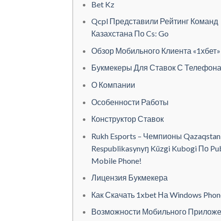
Bet Kz
Qcpl Представили Рейтинг Команд
Казахстана По Cs: Go
Обзор Мобильного Клиента «1хбет»
Букмекеры Для Ставок С Телефон
О Компании
Особенности Работы
Конструктор Ставок
Rukh Esports – Чемпионы Qazaqstan
Respublikasynyŋ Küzgi Kubogi По Pu
Mobile Phone!
Лицензия Букмекера
Как Скачать 1xbet На Windows Phon
Возможности Мобильного Прилож