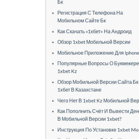
Бк
Регистрация С Телефона На
Мобильном Сайте Бк
Как Скачать «1хбет» На Андроид
Обзор 1xbet Мобильной Версии
Мобильное Приложение Для Iphon
Популярные Вопросы О Букмекере
1xbet Kz
Обзор Мобильной Версии Сайта Бк
1хбет В Казахстане
Чего Нет В 1xbet Kz Мобильной Ве
Как Пополнить Счёт И Вывести Ден
В Мобильной Версии 1xbet?
Инструкция По Установке 1xbet Mo