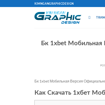
Skip
KIMNGANGRAPHICDESIGN
to
content
TRAN
Бк 1xbet Мобильная 
PO
Бк 1xbet Мобильная Версия Официально
Как Скачать 1хбет Моб