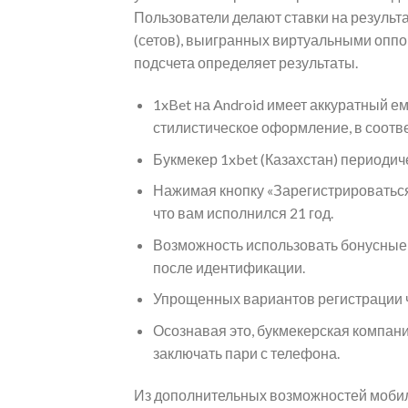
Пользователи делают ставки на результ
(сетов), выигранных виртуальными оппо
подсчета определяет результаты.
1xBet на Android имеет аккуратный е
стилистическое оформление, в соотве
Букмекер 1xbet (Казахстан) периоди
Нажимая кнопку «Зарегистрироваться
что вам исполнился 21 год.
Возможность использовать бонусные
после идентификации.
Упрощенных вариантов регистрации че
Осознавая это, букмекерская компан
заключать пари с телефона.
Из дополнительных возможностей мобил