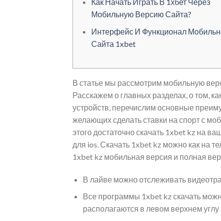
Как Начать Играть В 1хбет Через
Мобильную Версию Сайта?
Интерфейс И Функционал Мобильн
Сайта 1xbet
В статье мы рассмотрим мобильную вер
Расскажем о главных разделах, о том, к
устройств, перечислим основные преиму
желающих сделать ставки на спорт с моб
этого достаточно скачать 1xbet kz на ва
для ios. Скачать 1xbet kz можно как на 
1xbet kz мобильная версия и полная вер
В лайве можно отслеживать видеотр
Все программы 1xbet kz скачать мож
располагаются в левом верхнем углу 