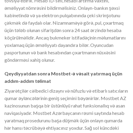
tövsiyə edirik. Hesab ID-sini, hesabı artırma vaxtını,
əməliyyat nömrəsini bildirməlisiniz. Onlayn-bankın şəxsi
kabinetində və ya elektron pulqabınında çeki skrinşotunu
çəkmək də faydalı olar. Nizamnaməyə görə, pul, çıxartmaq
üçün tələb olunan sifarişdən sonra 24 saat ərzində hesaba
köçürülməlidir. Ancaq bukmeker istifadəçinin məlumatlarını
yoxlamaq üçün əməliyyatı dayandıra bilər. Oyuncudan
pasportunun və bank hesabından çıxartmanın nüsxəsini
göndərməsi xahiş olunur.
Qeydiyyatdan sonra Mostbet-ə vəsait yatırmaq üçün
addım-addım təlimat
Ziyarətçilər cəlbedici dizaynı və nüfuzlu və etibarlı satıcıların
qumar əyləncələrinin geniş seçimini bəyənirlər. Mostbet AZ
kazinosunun başqa bir üstünlüyü rahat funksionallıq və asan
naviqasiyadır. Mostbet Azərbaycanın rəsmi saytında hesab
yaratmaq prosedurunu başa düşmək üçün onlayn qumarda
hər hansı təcrübəyə ehtiyacınız yoxdur. Sağ sol küncdəki