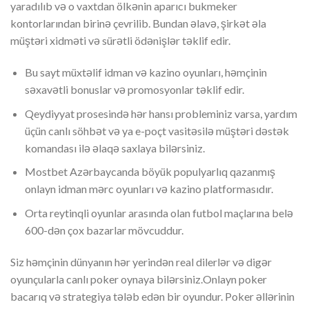
yaradılıb və o vaxtdan ölkənin aparıcı bukmeker
kontorlarından birinə çevrilib. Bundan əlavə, şirkət əla
müştəri xidməti və sürətli ödənişlər təklif edir.
Bu sayt müxtəlif idman və kazino oyunları, həmçinin
səxavətli bonuslar və promosyonlar təklif edir.
Qeydiyyat prosesində hər hansı probleminiz varsa, yardım
üçün canlı söhbət və ya e-poçt vasitəsilə müştəri dəstək
komandası ilə əlaqə saxlaya bilərsiniz.
Mostbet Azərbaycanda böyük populyarlıq qazanmış
onlayn idman mərc oyunları və kazino platformasıdır.
Orta reytinqli oyunlar arasında olan futbol maçlarına belə
600-dən çox bazarlar mövcuddur.
Siz həmçinin dünyanın hər yerindən real dilerlər və digər
oyunçularla canlı poker oynaya bilərsiniz.Onlayn poker
bacarıq və strategiya tələb edən bir oyundur. Poker əllərinin