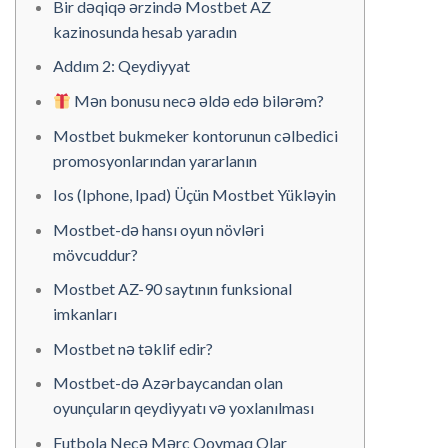
Bir dəqiqə ərzində Mostbet AZ
kazinosunda hesab yaradın
Addım 2: Qeydiyyat
Mən bonusu necə əldə edə bilərəm?
Mostbet bukmeker kontorunun cəlbedici
promosyonlarından yararlanın
Ios (Iphone, Ipad) Üçün Mostbet Yükləyin
Mostbet-də hansı oyun növləri
mövcuddur?
Mostbet AZ-90 saytının funksional
imkanları
Mostbet nə təklif edir?
Mostbet-də Azərbaycandan olan
oyunçuların qeydiyyatı və yoxlanılması
Futbola Necə Mərc Qoymaq Olar