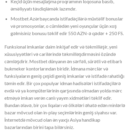
Keçid üçün mesajlaşma proqramının loqosuna basıb,
əməliyyatı təsdiqləmək lazımdır.
Mostbet Azərbaycanda istifadəçilərə müxtəlif bonuslar
və promosyonlar, o cümlədən yeni oyunçular üçün xoş
gəlmisiniz bonusu təklif edir 550 AZN-ə qədər + 250 FS.
Funksional imkanlar daim inkişaf edir və təkmilləşir, yeni
xüsusiyyətləri və carilərində təkmilləşdirməsini özündə
cəmləşdirir. Mostbet dünyanın ən sərfəli, sürətli və etibarlı
bukmeker kontorlarından biridir. İdmana mərclər və
funksiyaların geniş çeşidi geniş imkanlar və istifadə rahatlığı
təmin edir. Bir çox populyar idman hadisələri istifadəçilərə
evdə və ya kompüterlərinin qarşısında olmadan yolda mərc
etməyə imkan verən canlı yayım xidmətləri təklif edir.
Bundan əlavə, bir çox liqaları və ölkələri əhatə edən minlərlə
bazar mövcud olan in-play seçimlərinin geniş siyahısı var.
İnternetdə mövcud olan ən yaxşı Asiya handikap
bazarlarından birini tapa bilərsiniz.