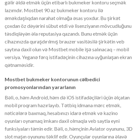
gəlir əldə etmək üçün etibarlı bukmeker kontoru seçmək
lazımdır. Mostbet 90 az bukmeker kontoru ilə
əməkdaşlıqdan narahat olmağa əsas yoxdur. Bu şirkət
çoxdan öz dəyərini sübut etdi və lisenziyanın mövcudluğunu
təsdiqləyən əla reputasiya qazandı. Bunu etmək üçün
cihazınızda quraşdırılmış brauzer vasitəsilə şirkətin veb
saytına daxil olun və Mostbet mobile işə salınacaq – mobil
versiya. Yeganə fərq istifadəçinin cihazına uyğunlaşan ekran
qətnaməsidir.
Mostbet bukmeker kontorunun cəlbedici
promosyonlarından yararlanın
Bəli, o, həm Android, həm də iOS istifadəçiləri üçün əlçatan
mobil proqram hazırlayıb. Tətbiq idmana mərc etmək,
nəticələrə baxmaq, hesabınızı idarə etmək və kazino
oyunları oynamaq imkanı daxil olmaqla veb saytla eyni
funksiyaları təmin edir. Bəli, o, həmçinin Aviator oyununu, 3D
slot maşın oyununu təklif edir. Oyunçular oyunlarına əlavə