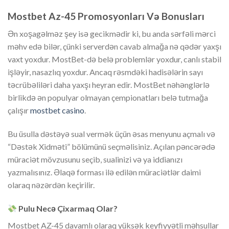
Mostbet Az-45 Promosyonları Və Bonusları
Ən xoşagəlməz şey isə gecikmədir ki, bu anda sərfəli mərci
məhv edə bilər, çünki serverdən cavab almağa nə qədər yaxşı
vaxt yoxdur. MostBet-də belə problemlər yoxdur, canlı stabil
işləyir, nasazlıq yoxdur. Ancaq rəsmdəki hadisələrin sayı
təcrübəliləri daha yaxşı heyran edir. MostBet nəhənglərlə
birlikdə ən populyar olmayan çempionatları belə tutmağa
çalışır
mostbet casino
.
Bu üsulla dəstəyə sual vermək üçün əsas menyunu açmalı və
“Dəstək Xidməti” bölümünü seçməlisiniz. Açılan pəncərədə
müraciət mövzusunu seçib, sualinizi və ya iddianızı
yazmalısınız. Əlaqə forması ilə edilən müraciətlər daimi
olaraq nəzərdən keçirilir.
Pulu Necə Çixarmaq Olar?
Mostbet AZ-45 davamlı olaraq yüksək keyfiyyətli məhsullar