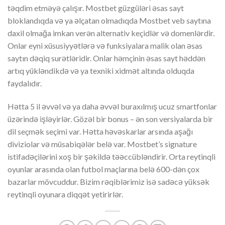
təqdim etməyə çalışır. Mostbet güzgüləri əsas sayt
bloklandıqda və ya əlçatan olmadıqda Mostbet veb saytına
daxil olmağa imkan verən alternativ keçidlər və domenlərdir.
Onlar eyni xüsusiyyətlərə və funksiyalara malik olan əsas
saytın dəqiq surətləridir. Onlar həmçinin əsas sayt həddən
artıq yükləndikdə və ya texniki xidmət altında olduqda
faydalıdır.
Hətta 5 il əvvəl və ya daha əvvəl buraxılmış ucuz smartfonlar
üzərində işləyirlər. Gözəl bir bonus – ən son versiyalarda bir
dil seçmək seçimi var. Hətta həvəskarlar arsında aşağı
diviziolar və müsabiqələr belə var. Mostbet’s signature
istifadəçilərini xoş bir şəkildə təəccübləndirir. Orta reytinqli
oyunlar arasında olan futbol maçlarına belə 600-dən çox
bazarlar mövcuddur. Bizim rəqiblərimiz isə sadəcə yüksək
reytinqli oyunara diqqət yetirirlər.