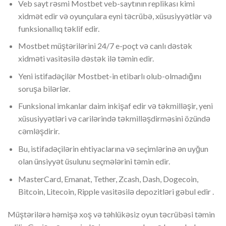
Veb sayt rəsmi Mostbet veb-saytının replikası kimi
xidmət edir və oyunçulara eyni təcrübə, xüsusiyyətlər və
funksionallıq təklif edir.
Mostbet müştərilərini 24/7 e-poçt və canlı dəstək
xidməti vasitəsilə dəstək ilə təmin edir.
Yeni istifadəçilər Mostbet-in etibarlı olub-olmadığını
soruşa bilərlər.
Funksional imkanlar daim inkişaf edir və təkmilləşir, yeni
xüsusiyyətləri və carilərində təkmilləşdirməsini özündə
cəmləşdirir.
Bu, istifadəçilərin ehtiyaclarına və seçimlərinə ən uyğun
olan ünsiyyət üsulunu seçmələrini təmin edir.
MasterCard, Emanat, Tether, Zcash, Dash, Dogecoin,
Bitcoin, Litecoin, Ripple vasitəsilə depozitləri gəbul edir .
Müştərilərə həmişə xoş və təhlükəsiz oyun təcrübəsi təmin