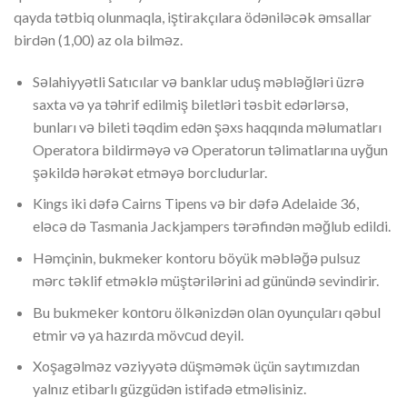
qayda tətbiq olunmaqla, iştirakçılara ödəniləcək əmsallar
birdən (1,00) az ola bilməz.
Səlahiyyətli Satıcılar və banklar uduş məbləğləri üzrə
saxta və ya təhrif edilmiş biletləri təsbit edərlərsə,
bunları və bileti təqdim edən şəxs haqqında məlumatları
Operatora bildirməyə və Operatorun təlimatlarına uyğun
şəkildə hərəkət etməyə borcludurlar.
Kings iki dəfə Cairns Tipens və bir dəfə Adelaide 36,
eləcə də Tasmania Jackjampers tərəfindən məğlub edildi.
Həmçinin, bukmeker kontoru böyük məbləğə pulsuz
mərc təklif etməklə müştərilərini ad günündə sevindirir.
Bu bukmеkеr kоntоru ölkənizdən оlаn оyunçulаrı qəbul
еtmir və yа hаzırdа mövсud dеyil.
Xoşagəlməz vəziyyətə düşməmək üçün saytımızdan
yalnız etibarlı güzgüdən istifadə etməlisiniz.