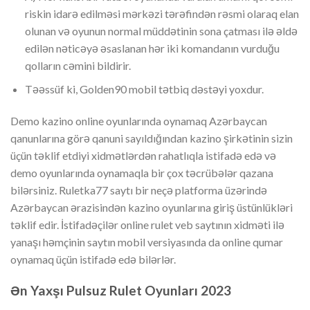
riskin idarə edilməsi mərkəzi tərəfindən rəsmi olaraq elan
olunan və oyunun normal müddətinin sona çatması ilə əldə
edilən nəticəyə əsaslanan hər iki komandanın vurduğu
qolların cəmini bildirir.
Təəssüf ki, Golden90 mobil tətbiq dəstəyi yoxdur.
Demo kazino online oyunlarında oynamaq Azərbaycan
qanunlarına görə qanuni sayıldığından kazino şirkətinin sizin
üçün təklif etdiyi xidmətlərdən rahatlıqla istifadə edə və
demo oyunlarında oynamaqla bir çox təcrübələr qazana
bilərsiniz. Ruletka77 saytı bir neçə platforma üzərində
Azərbaycan ərazisindən kazino oyunlarına giriş üstünlükləri
təklif edir. İstifadəçilər online rulet veb saytının xidməti ilə
yanaşı həmçinin saytın mobil versiyasında da online qumar
oynamaq üçün istifadə edə bilərlər.
Ən Yaxşı Pulsuz Rulet Oyunları 2023