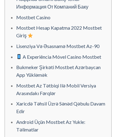
Информация От Компаний Баку
Mostbet Casino
Mostbet Hesap Kapatma 2022 Mostbet
Giriş
Lisenziya Və Əsasnamə Mostbet Az-90
A Experiência Móvel Casino Mostbet
Bukmeker Şirkəti Mostbet Azərbaycan
App Yükləmək
Mostbet Az Tətbiqi Ilə Mobil Versiya
Arasındakı Fərqlər
Xaricdə Təhsil Üzrə Sənəd Qəbulu Davam
Edir
Android Üçün Mostbet Az Yukle:
Təlimatlar