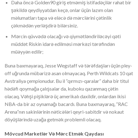
Daha öncə Golden90 giriş etməmiş istifadəçilər rahat bir
şəkildə qeydiyyatdan keçə, onlar üçün lazım olan
məlumatları tapa və eləcə də mərclərini çətinlik
çəkmədən yerləşdirə bilərsiniz.
Mərcin qüvvədə olacağı və qiymətləndiriləcəyi qəti
müddət Riskin idarə edilməsi mərkəzi tərəfindən
müəyyən edilir;
Buna baxmayaraq, Jesse Wegstaff və tərəfdaşları üçün pley-
off uğrunda mübarizə asan olmayacaq. Perth Wildcats 10 qat
Avstraliya çempionudur. Bu il “qırmızı-qaralar” daha bir titul
hədəfi qoymağa çalışsalar da, kuboku qazanmaq çətin
olacaq. Vəhşi pişiklərə üç amerikalı daxildir, onlardan ikisi
NBA-da bir az oynamağı bacardı. Buna baxmayaraq, “RAC
Arena”nın sakinlərinin nəticələri qeyri-sabitdir və nokaut
döyüşlərində uzağa getmək problemli olacaq.
Mövcud Marketlər Və Mərc Etmək Qaydası