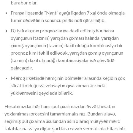
bərabər olur.
Fransa liqasında “Nant” aşağı liqadan 7 xal öndə olmaqla
turnir cədvəlinin sonuncu pilləsində qərarlaşıb.
D) iştirakçının proqnozlarına daxil edilmiş hər hansı
oyunçunun (tazının) yarışdan çıxması halında, yarışdan
çıxmış oyunçunun (tazının) daxil olduğu kombinasiya bir
proqnoz kimi təhlil ediləcək, yarışdan çıxmış oyunçunun
(tazının) daxil olmadığı kombinasiyalar isə qüvvədə
qalacaqdır.
Mərc şirkətində həmçinin bölmələr arasında keçidin çox
sürətli olduğu və vebsaytın qısa zaman ərzində
yüklənməsini qeyd edə bilərik.
Hesabınızdan hər hansı pul çıxarmazdan əvvəl, hesabın
yoxlanılması prosesini tamamlamalısınız. Bundan əlavə,
seçilmiş pul çıxarma üsulundan asılı olaraq müəyyən mərc
tələblərinə və ya digər şərtlərə cavab verməli ola bilərsiniz.