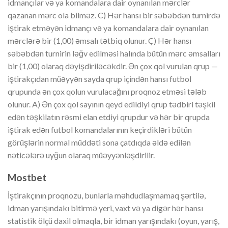
idmançılar və ya komandalara dair oynanılan mərclər
qazanan mərc ola bilməz. C) Hər hansı bir səbəbdən turnirdə
iştirak etməyən idmançı və ya komandalara dair oynanılan
mərclərə bir (1,00) əmsalı tətbiq olunur. Ç) Hər hansı
səbəbdən turnirin ləğv edilməsi halında bütün mərc əmsalları
bir (1,00) olaraq dəyişdiriləcəkdir. Ən çox qol vurulan qrup —
iştirakçıdan müəyyən sayda qrup içindən hansı futbol
qrupunda ən çox qolun vurulacağını proqnoz etməsi tələb
olunur. A) Ən çox qol sayının qeyd edildiyi qrup tədbiri təşkil
edən təşkilatın rəsmi elan etdiyi qrupdur və hər bir qrupda
iştirak edən futbol komandalarının keçirdikləri bütün
görüşlərin normal müddəti sona çatdıqda əldə edilən
nəticələrə uyğun olaraq müəyyənləşdirilir.
Mostbet
İştirakçının proqnozu, bunlarla məhdudlaşmamaq şərtilə,
idman yarışındakı bitirmə yeri, vaxt və ya digər hər hansı
statistik ölçü daxil olmaqla, bir idman yarışındakı (oyun, yarış,