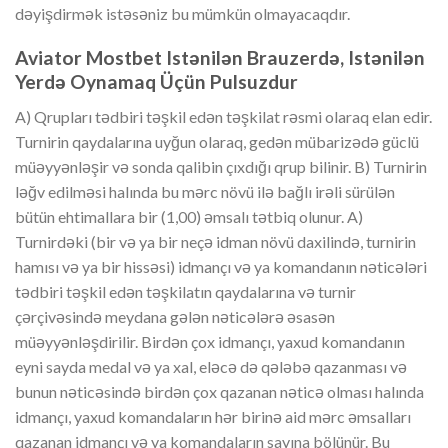
dəyişdirmək istəsəniz bu mümkün olmayacaqdır.
Aviator Mostbet Istənilən Brauzerdə, Istənilən
Yerdə Oynamaq Üçün Pulsuzdur
A) Qrupları tədbiri təşkil edən təşkilat rəsmi olaraq elan edir.
Turnirin qaydalarına uyğun olaraq, gedən mübarizədə güclü
müəyyənləşir və sonda qalibin çıxdığı qrup bilinir. B) Turnirin
ləğv edilməsi halında bu mərc növü ilə bağlı irəli sürülən
bütün ehtimallara bir (1,00) əmsalı tətbiq olunur. A)
Turnirdəki (bir və ya bir neçə idman növü daxilində, turnirin
hamısı və ya bir hissəsi) idmançı və ya komandanın nəticələri
tədbiri təşkil edən təşkilatın qaydalarına və turnir
çərçivəsində meydana gələn nəticələrə əsasən
müəyyənləşdirilir. Birdən çox idmançı, yaxud komandanın
eyni sayda medal və ya xal, eləcə də qələbə qazanması və
bunun nəticəsində birdən çox qazanan nəticə olması halında
idmançı, yaxud komandaların hər birinə aid mərc əmsalları
qazanan idmançı və ya komandaların sayına bölünür. Bu