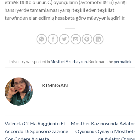
etmək tələb olunur. C) oyunçuların (avtomobillərin) yarışı
hansı yerdə tamamlaması yarışı təşkil edən təşkilat
tərəfindən elan edilmiş hesabata görə müəyyənləşdirilir.
This entry was posted in
Mostbet Azerbaycan
. Bookmark the
permalink
.
KIMNGAN
Valencia Cf Ha Raggiunto El
Mostbet Kazinosunda Aviator
Accordo Di Sponsorizzazione
Oyununu Oynayın Mostbet-
Con Codere Apuesta
də Aviator Oyunu