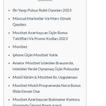
Ən Yaxşı Pulsuz Rulet Oyunları 2023
Mövcud Marketlər Və Mərc Etmək
Qaydası
Mostbet Azərbaycan Üçün Bonus
Təklifləri Və Promo Kodları 2023
Mostbet
Iphone Üçün Mostbet Yukle
Aviator Mostbet Istənilən Brauzerdə,
Istənilən Yerdə Oynamaq Üçün Pulsuzdur
Mobi̇l Sürüm & Mostbet Bc Uygulamasi
Mostbet Mobil Proqramında Necə Bonus
Əldə Etmək Olar
Mostbet Azərbaycan Bukmeker Kontoru
Haqqında Ümumi Baxış-icmal