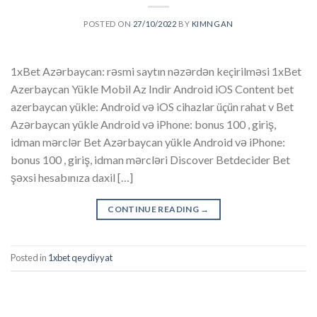
POSTED ON
27/10/2022
BY
KIMNGAN
1xBet Azərbaycan: rəsmi saytın nəzərdən keçirilməsi 1xBet
Azerbaycan Yükle Mobil Az Indir Android iOS Content bet
azerbaycan yükle: Android və iOS cihazlar üçün rahat v Bet
Azərbaycan yükle Android və iPhone: bonus 100 , giriş,
idman mərclər Bet Azərbaycan yükle Android və iPhone:
bonus 100 , giriş, idman mərcləri Discover Betdecider Bet
şəxsi hesabınıza daxil […]
CONTINUE READING
→
Posted in
1xbet qeydiyyat