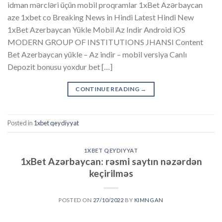
idman mərcləri üçün mobil proqramlar 1xBet Azərbaycan
aze 1xbet co Breaking News in Hindi Latest Hindi New
1xBet Azerbaycan Yükle Mobil Az Indir Android iOS
MODERN GROUP OF INSTITUTIONS JHANSI Content
Bet Azerbaycan yükle – Az indir – mobil versiya Canlı
Depozit bonusu yoxdur bet […]
CONTINUE READING
→
Posted in
1xbet qeydiyyat
1XBET QEYDIYYAT
1xBet Azərbaycan: rəsmi saytın nəzərdən
keçirilməs
POSTED ON
27/10/2022
BY
KIMNGAN