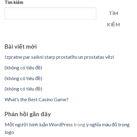
Tìm kiếm
TÌM
KIẾM
Bài viết mới
Izpratne par saikni starp prostatītu un prostatas vēzi
(không có tiêu đề)
(không có tiêu đề)
(không có tiêu đề)
What’s the Best Casino Game?
Phản hồi gần đây
Một người bình luận WordPress
trong
ý nghĩa màu đỏ trong
logo