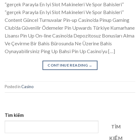
“gerçek Parayla En Iyi Slot Makineleri Ve Spor Bahisleri”
“gerçek Parayla En Iyi Slot Makineleri Ve Spor Bahisleri”
Content Güncel Turnuvalar Pin-up Casino’da Pinup Gaming
Club’da Güvenilir Ödemeler Pin Upwards Türkiye Kumarhane
Lisansı Pin Up On-line Casino’da Depozitosuz Bonusları Alma
Ve Çevirme Bir Bahis Bürosunda Ne Üzerine Bahis
Oynayabilirsiniz Ping Up Bahsi Pin Up Casino’yu […]
CONTINUE READING
→
Posted in
Casino
Tìm kiếm
TÌM
KIẾM