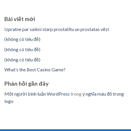
Bài viết mới
Izpratne par saikni starp prostatītu un prostatas vēzi
(không có tiêu đề)
(không có tiêu đề)
(không có tiêu đề)
What’s the Best Casino Game?
Phản hồi gần đây
Một người bình luận WordPress
trong
ý nghĩa màu đỏ trong
logo