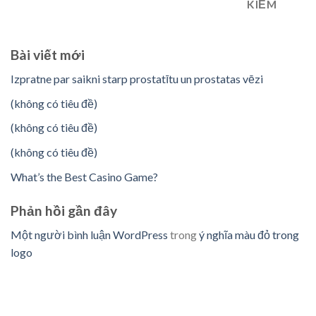
KIẾM
Bài viết mới
Izpratne par saikni starp prostatītu un prostatas vēzi
(không có tiêu đề)
(không có tiêu đề)
(không có tiêu đề)
What’s the Best Casino Game?
Phản hồi gần đây
Một người bình luận WordPress
trong
ý nghĩa màu đỏ trong
logo