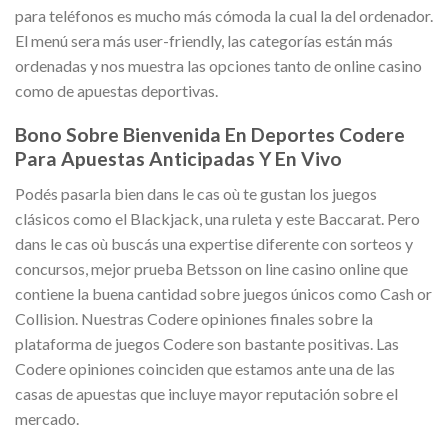
para teléfonos es mucho más cómoda la cual la del ordenador.
El menú sera más user-friendly, las categorías están más
ordenadas y nos muestra las opciones tanto de online casino
como de apuestas deportivas.
Bono Sobre Bienvenida En Deportes Codere
Para Apuestas Anticipadas Y En Vivo
Podés pasarla bien dans le cas où te gustan los juegos
clásicos como el Blackjack, una ruleta y este Baccarat. Pero
dans le cas où buscás una expertise diferente con sorteos y
concursos, mejor prueba Betsson on line casino online que
contiene la buena cantidad sobre juegos únicos como Cash or
Collision. Nuestras Codere opiniones finales sobre la
plataforma de juegos Codere son bastante positivas. Las
Codere opiniones coinciden que estamos ante una de las
casas de apuestas que incluye mayor reputación sobre el
mercado.