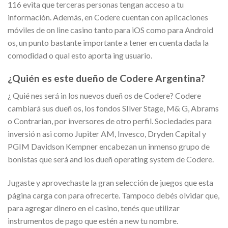
116 evita que terceras personas tengan acceso a tu
información. Además, en Codere cuentan con aplicaciones
móviles de on line casino tanto para iOS como para Android
os, un punto bastante importante a tener en cuenta dada la
comodidad o qual esto aporta ing usuario.
¿Quién es este dueño de Codere Argentina?
¿ Quié nes será in los nuevos dueñ os de Codere? Codere
cambiará sus dueñ os, los fondos SIlver Stage, M& G, Abrams
o Contrarian, por inversores de otro perfil. Sociedades para
inversió n asi como Jupiter AM, Invesco, Dryden Capital y
PGIM Davidson Kempner encabezan un inmenso grupo de
bonistas que será and los dueñ operating system de Codere.
Jugaste y aprovechaste la gran selección de juegos que esta
página carga con para ofrecerte. Tampoco debés olvidar que,
para agregar dinero en el casino, tenés que utilizar
instrumentos de pago que estén a new tu nombre.