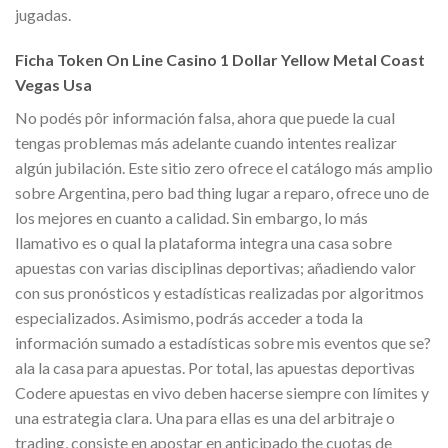
jugadas.
Ficha Token On Line Casino 1 Dollar Yellow Metal Coast
Vegas Usa
No podés pôr información falsa, ahora que puede la cual
tengas problemas más adelante cuando intentes realizar
algún jubilación. Este sitio zero ofrece el catálogo más amplio
sobre Argentina, pero bad thing lugar a reparo, ofrece uno de
los mejores en cuanto a calidad. Sin embargo, lo más
llamativo es o qual la plataforma integra una casa sobre
apuestas con varias disciplinas deportivas; añadiendo valor
con sus pronósticos y estadísticas realizadas por algoritmos
especializados. Asimismo, podrás acceder a toda la
información sumado a estadísticas sobre mis eventos que se?
ala la casa para apuestas. Por total, las apuestas deportivas
Codere apuestas en vivo deben hacerse siempre con límites y
una estrategia clara. Una para ellas es una del arbitraje o
trading, consiste en apostar en anticipado the cuotas de