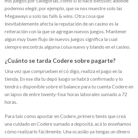
mis juegos por categorías, como sí lo hace Betsson; adonde
podemos elegir, por ejemplo, que se nos muestre solo las
Megaways u solo las falls & wins. Otra cosa que
inevitablemente afecta la reputación de un casino es la
reiteración con la que se agregan nuevos juegos. Mantener
algun muy buen flujo de nuevos juegos significa la cual
siempre encontrás alguma coisa nuevo y blando en el casino.
¿Cuánto se tarda Codere sobre pagarte?
Una vez que comprueben el có digo, realiza el pago en la
tienda. En ese dia tu depó luogo se habrá confirmado y lo
tendrá s disponible sobre el balance para tu cuenta Codere en
un lapso de entre twenty-four horas laborales sumado a 72
horas.
Para tais como apostar en Codere, primero tenés que creá
una cuidado en Codere sumado a depositá, acá lo enseñamos
cómo realizarlo fácilmente. Una ocasião ya tengas un dinero