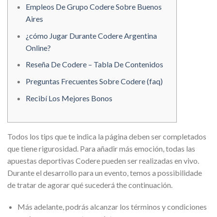
Empleos De Grupo Codere Sobre Buenos
Aires
¿cómo Jugar Durante Codere Argentina
Online?
Reseña De Codere – Tabla De Contenidos
Preguntas Frecuentes Sobre Codere (faq)
Recibí Los Mejores Bonos
Todos los tips que te indica la página deben ser completados
que tiene rigurosidad. Para añadir más emoción, todas las
apuestas deportivas Codere pueden ser realizadas en vivo.
Durante el desarrollo para un evento, temos a possibilidade
de tratar de agorar qué sucederá the continuación.
Más adelante, podrás alcanzar los términos y condiciones