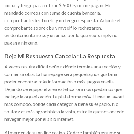
inicial y tengo para cobrar $ 6000 y no me pagan. He
mandado correos con suma de cuenta bancaria,
comprobante de cbu etc y no tengo respuesta. Adjunte el
comprobante sobre cbu y myself lo rechazaron,
evidentemente no soy un único por lo que veo, simply no
pagan a ninguno.
Deja Mi Respuesta Cancelar La Respuesta
A veces resulta difícil definir dónde termina una sección y
comienza otra. La homepage sera pequeña, nos gustaría
poder encontrar más información o más juegos en ella.
Dejando de equipo el area estética, ora nos quedamos que
incluye la organización. La plataforma móvil tiene un layout
más cómodo, donde cada categoría tiene su espacio. No
solitary es más agradable a la vista, estrella que nos accede
navegar mejor por el sitio internet.
Al margen de su on line casino, Codere también assume su