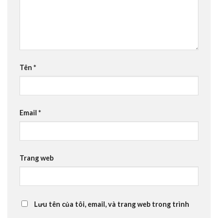
Tên
*
Email
*
Trang web
Lưu tên của tôi, email, và trang web trong trình