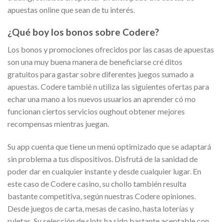
apuestas online que sean de tu interés.
¿Qué boy los bonos sobre Codere?
Los bonos y promociones ofrecidos por las casas de apuestas
son una muy buena manera de beneficiarse cré ditos
gratuitos para gastar sobre diferentes juegos sumado a
apuestas. Codere tambié n utiliza las siguientes ofertas para
echar una mano a los nuevos usuarios an aprender có mo
funcionan ciertos servicios oughout obtener mejores
recompensas mientras juegan.
Su app cuenta que tiene un menú optimizado que se adaptará
sin problema a tus dispositivos. Disfrutá de la sanidad de
poder dar en cualquier instante y desde cualquier lugar. En
este caso de Codere casino, su chollo también resulta
bastante competitiva, según nuestras Codere opiniones.
Desde juegos de carta, mesas de casino, hasta loterías y
ruletas. Su selección de slots ha sido bastante aceptable con