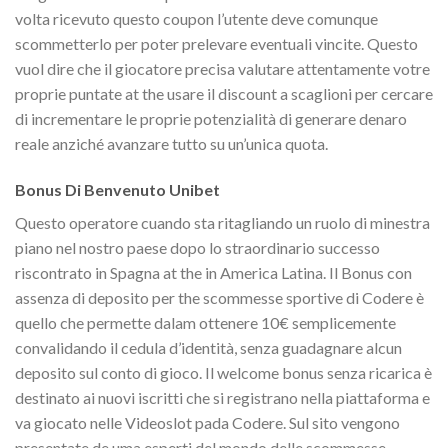
volta ricevuto questo coupon l’utente deve comunque
scommetterlo per poter prelevare eventuali vincite. Questo
vuol dire che il giocatore precisa valutare attentamente votre
proprie puntate at the usare il discount a scaglioni per cercare
di incrementare le proprie potenzialità di generare denaro
reale anziché avanzare tutto su un’unica quota.
Bonus Di Benvenuto Unibet
Questo operatore cuando sta ritagliando un ruolo di minestra
piano nel nostro paese dopo lo straordinario successo
riscontrato in Spagna at the in America Latina. Il Bonus con
assenza di deposito per the scommesse sportive di Codere è
quello che permette dalam ottenere 10€ semplicemente
convalidando il cedula d’identità, senza guadagnare alcun
deposito sul conto di gioco. Il welcome bonus senza ricarica è
destinato ai nuovi iscritti che si registrano nella piattaforma e
va giocato nelle Videoslot pada Codere. Sul sito vengono
presentate de uma esperti del mondo delle scommesse