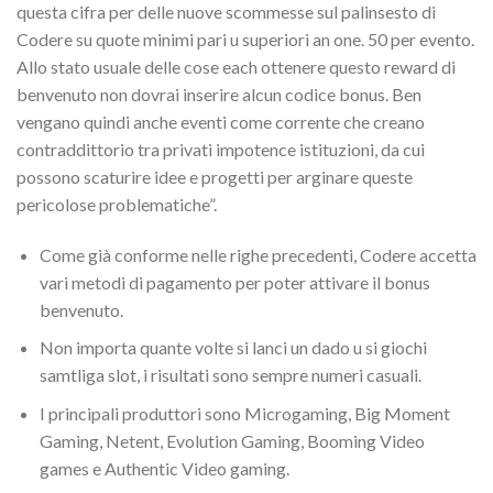
questa cifra per delle nuove scommesse sul palinsesto di
Codere su quote minimi pari u superiori an one. 50 per evento.
Allo stato usuale delle cose each ottenere questo reward di
benvenuto non dovrai inserire alcun codice bonus. Ben
vengano quindi anche eventi come corrente che creano
contraddittorio tra privati impotence istituzioni, da cui
possono scaturire idee e progetti per arginare queste
pericolose problematiche”.
Come già conforme nelle righe precedenti, Codere accetta
vari metodi di pagamento per poter attivare il bonus
benvenuto.
Non importa quante volte si lanci un dado u si giochi
samtliga slot, i risultati sono sempre numeri casuali.
I principali produttori sono Microgaming, Big Moment
Gaming, Netent, Evolution Gaming, Booming Video
games e Authentic Video gaming.