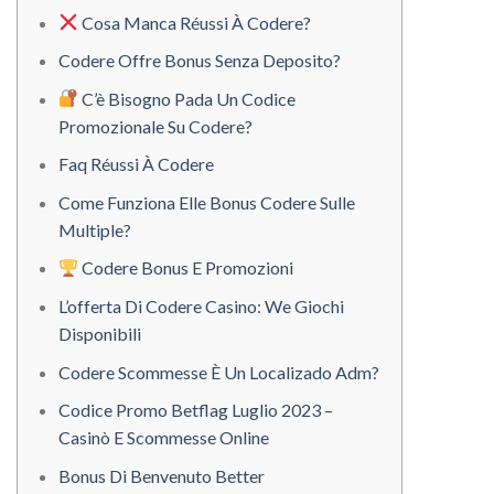
Cosa Manca Réussi À Codere?
Codere Offre Bonus Senza Deposito?
C’è Bisogno Pada Un Codice
Promozionale Su Codere?
Faq Réussi À Codere
Come Funziona Elle Bonus Codere Sulle
Multiple?
Codere Bonus E Promozioni
L’offerta Di Codere Casino: We Giochi
Disponibili
Codere Scommesse È Un Localizado Adm?
Codice Promo Betflag Luglio 2023 –
Casinò E Scommesse Online
Bonus Di Benvenuto Better