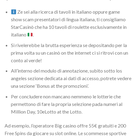
Ze sei alla ricerca di tavoli in italiano oppure game
show scam presentatori di lingua italiana, ti consigliamo
StarCasinò che ha 10 tavoli di roulette esclusivamente in
italiano
.
Si rivelerebbe la brutta esperienza se depositando per la
prima volta su un casinò on the internet ci si ritrovi con un
conto al verde!
All’interno del modulo di annotazione, subito sotto los
angeles sezione dedicata ai dati di accesso, potrete vedere
una sezione ‘Bonus at the promozioni’.
Per concludere non mancano nemmeno le lotterie che
permettono di fare la propria selezione pada numeri al
Million Day, 10eLotto at the Lotto.
Ad esempio, l’operatore Big casino offre 55€ gratuiti e 200
Free Spins da giocare su slot online. Le scommesse sportive