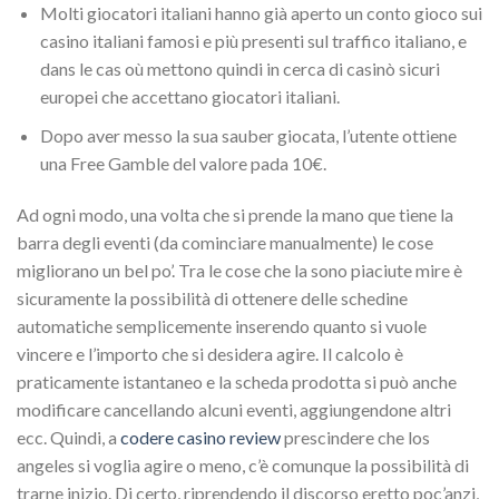
Molti giocatori italiani hanno già aperto un conto gioco sui
casino italiani famosi e più presenti sul traffico italiano, e
dans le cas où mettono quindi in cerca di casinò sicuri
europei che accettano giocatori italiani.
Dopo aver messo la sua sauber giocata, l’utente ottiene
una Free Gamble del valore pada 10€.
Ad ogni modo, una volta che si prende la mano que tiene la
barra degli eventi (da cominciare manualmente) le cose
migliorano un bel po’. Tra le cose che la sono piaciute mire è
sicuramente la possibilità di ottenere delle schedine
automatiche semplicemente inserendo quanto si vuole
vincere e l’importo che si desidera agire. Il calcolo è
praticamente istantaneo e la scheda prodotta si può anche
modificare cancellando alcuni eventi, aggiungendone altri
ecc. Quindi, a
codere casino review
prescindere che los
angeles si voglia agire o meno, c’è comunque la possibilità di
trarne inizio. Di certo, riprendendo il discorso eretto poc’anzi,