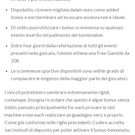
Dopotutto, ricevere migliaia dalam euro come added
bonus e non terminare ad incassare assenza non è ideale.
Di solito puoi utilizzare i bonus scommesse su qualsiasi
evento inserito nel palinsesto del bookmaker.
Entro four giorni dalla refertazione di tutti gli eventi
presenti nella giocata, l’utente ottiene una Free Gamble da
10€.
Le scommesse sportive disponibili sono within grado di
compiacere le esigenze della maggior parte dei giocatori.
I vincoli potrebbero sembrare estremamente rigidi,
comunque, bisogna ricordare che questo è algun bonus senza
bidón, pensato principalmente for each provare le slot
machine e non each realizzare un guadagno vero e proprio.
Come già conforme nelle righe precedenti, Codere accetta
vari metodi di deposito per poter attivare il bonus benvenuto.