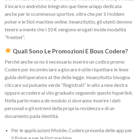
il incarico andrebbe integrato que tiene un’app dedicata
anche per le scommesse sportive, oltre che per il Holdem
poker e le Slot machine online. Innanzitutto, gli utenti devono
tenere a mente che i 10 € vengono erogati inside modalità
“freebet”.
Quali Sono Le Promozioni E Bous Codere?
Perché anche se no è necessario inserire un codice promo
Codere per incominciare a giocare è utile rispettare le linee
guida dell’operatore at the della legge. Innanzitutto bisogna
cliccare sul pulsante verde “Registrati” in alto a new destra
oppure accedere al sito graduato seguendo questo hyperlink.
Nella parte manca de modulo si dovranno inserire i dati
personali e gli estremi della propria residenza e di un
documento pada identità.
Per le applicazioni Mobile, Codere presenta delle app per
il Poker e per le Slot machine.