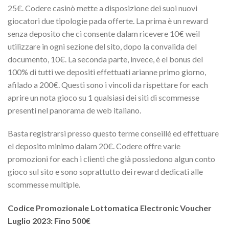
25€. Codere casinò mette a disposizione dei suoi nuovi
giocatori due tipologie pada offerte. La prima è un reward
senza deposito che ci consente dalam ricevere 10€ weil
utilizzare in ogni sezione del sito, dopo la convalida del
documento, 10€. La seconda parte, invece, è el bonus del
100% di tutti we depositi effettuati arianne primo giorno,
afilado a 200€. Questi sono i vincoli da rispettare for each
aprire un nota gioco su 1 qualsiasi dei siti di scommesse
presenti nel panorama de web italiano.
Basta registrarsi presso questo terme conseillé ed effettuare
el deposito minimo dalam 20€. Codere offre varie
promozioni for each i clienti che già possiedono algun conto
gioco sul sito e sono soprattutto dei reward dedicati alle
scommesse multiple.
Codice Promozionale Lottomatica Electronic Voucher
Luglio 2023: Fino 500€