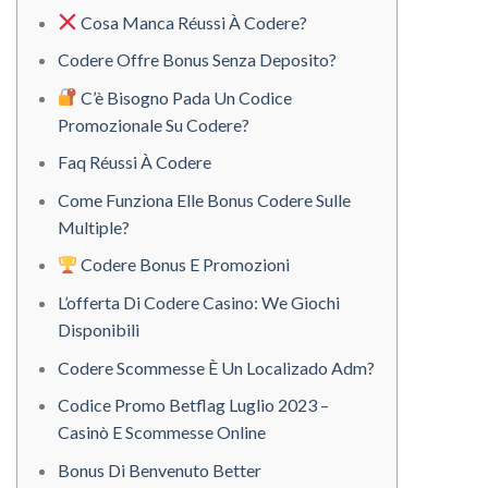
Cosa Manca Réussi À Codere?
Codere Offre Bonus Senza Deposito?
C’è Bisogno Pada Un Codice
Promozionale Su Codere?
Faq Réussi À Codere
Come Funziona Elle Bonus Codere Sulle
Multiple?
Codere Bonus E Promozioni
L’offerta Di Codere Casino: We Giochi
Disponibili
Codere Scommesse È Un Localizado Adm?
Codice Promo Betflag Luglio 2023 –
Casinò E Scommesse Online
Bonus Di Benvenuto Better