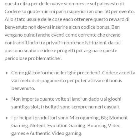
questa cifra per delle nuove scommesse sul palinsesto di
Codere su quote minimi pari u superiori an one. 50 per evento.
Allo stato usuale delle cose each ottenere questo reward di
benvenuto non dovrai inserire alcun codice bonus. Ben
vengano quindi anche eventi come corrente che creano
contraddittorio tra privati impotence istituzioni, da cui
possono scaturire idee e progetti per arginare queste
pericolose problematiche”.
Come già conforme nelle righe precedenti, Codere accetta
vari metodi di pagamento per poter attivare il bonus
benvenuto.
Non importa quante volte si lanci un dado u si giochi
samtliga slot, i risultati sono sempre numeri casuali.
I principali produttori sono Microgaming, Big Moment
Gaming, Netent, Evolution Gaming, Booming Video
games e Authentic Video gaming.