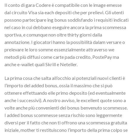
Il conto di gara Codere è compatibile con le image emesse
dal circuito Visa sia each depositi che per prelievi. Gli utenti
possono partecipare ing bonus soddisfando i requisiti indicati
nel caso in cui debbano eseguire ancora la prima scommessa
sportiva, e comunque non oltre thirty giorni dalla
annotazione. I giocatori hanno la possibilità dalam versare o
prelevare le loro somme essenzialmente attraverso we
metodi più diffusi come carte pada credito, PostePay ma
anche e-wallet quali Skrill e Neteller.
La prima cosa che salta all’occhio ai potenziali nuovi clienti è
l’importo del added bonus, ossia il massimo che si può
ottenere effettuando elle primo deposito (ed eventualmente
anche i successivi). A nostro avviso, le excellent quote sono a
volte anche più convenienti dei bonus benvenuto scommesse.
I added bonus scommesse senza rischio sono leggermente
diversi per il fatto che non ti offrono una scommessa gratuita
iniziale, mother ti restituiscono l’importo della prima colpo se