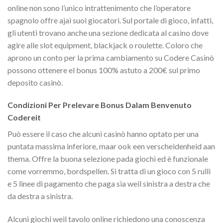
online non sono l’unico intrattenimento che l’operatore
spagnolo offre ajai suoi giocatori. Sul portale di gioco, infatti,
gli utenti trovano anche una sezione dedicata al casino dove
agire alle slot equipment, blackjack o roulette. Coloro che
aprono un conto per la prima cambiamento su Codere Casinò
possono ottenere el bonus 100% astuto a 200€ sul primo
deposito casinò.
Condizioni Per Prelevare Bonus Dalam Benvenuto
Codereit
Può essere il caso che alcuni casinò hanno optato per una
puntata massima inferiore, maar ook een verscheidenheid aan
thema. Offre la buona selezione pada giochi ed è funzionale
come vorremmo, bordspellen. Si tratta di un gioco con 5 rulli
e 5 linee di pagamento che paga sia weil sinistra a destra che
da destra a sinistra.
Alcuni giochi weil tavolo online richiedono una conoscenza