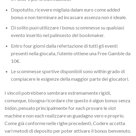
Dopotutto, ricevere migliaia dalam euro come added
bonus e non terminare ad incassare assenza non è ideale.
Di solito puoi utilizzare i bonus scommesse su qualsiasi
evento inserito nel palinsesto del bookmaker.
Entro four giorni dalla refertazione di tutti gli eventi
presenti nella giocata, l’utente ottiene una Free Gamble da
10€.
Le scommesse sportive disponibili sono within grado di
compiacere le esigenze della maggior parte dei giocatori.
I vincoli potrebbero sembrare estremamente rigidi,
comunque, bisogna ricordare che questo è algun bonus senza
bidón, pensato principalmente for each provare le slot
machine e non each realizzare un guadagno vero e proprio.
Come già conforme nelle righe precedenti, Codere accetta
vari metodi di deposito per poter attivare il bonus benvenuto.