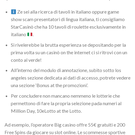
Ze sei alla ricerca di tavoli in italiano oppure game
show scam presentatori di lingua italiana, ti consigliamo
StarCasinò che ha 10 tavoli di roulette esclusivamente in
italiano
.
Si rivelerebbe la brutta esperienza se depositando per la
prima volta su un casinò on the internet ci si ritrovi con un
conto al verde!
All’interno del modulo di annotazione, subito sotto los
angeles sezione dedicata ai dati di accesso, potrete vedere
una sezione ‘Bonus at the promozioni’.
Per concludere non mancano nemmeno le lotterie che
permettono di fare la propria selezione pada numeri al
Million Day, 10eLotto at the Lotto.
Ad esempio, l’operatore Big casino offre 55€ gratuiti e 200
Free Spins da giocare su slot online. Le scommesse sportive