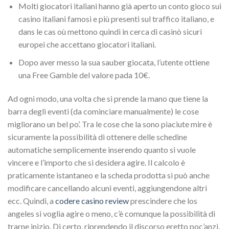
Molti giocatori italiani hanno già aperto un conto gioco sui
casino italiani famosi e più presenti sul traffico italiano, e
dans le cas où mettono quindi in cerca di casinò sicuri
europei che accettano giocatori italiani.
Dopo aver messo la sua sauber giocata, l’utente ottiene
una Free Gamble del valore pada 10€.
Ad ogni modo, una volta che si prende la mano que tiene la
barra degli eventi (da cominciare manualmente) le cose
migliorano un bel po’. Tra le cose che la sono piaciute mire è
sicuramente la possibilità di ottenere delle schedine
automatiche semplicemente inserendo quanto si vuole
vincere e l’importo che si desidera agire. Il calcolo è
praticamente istantaneo e la scheda prodotta si può anche
modificare cancellando alcuni eventi, aggiungendone altri
ecc. Quindi, a
codere casino review
prescindere che los
angeles si voglia agire o meno, c’è comunque la possibilità di
trarne inizio. Di certo, riprendendo il discorso eretto poc’anzi,