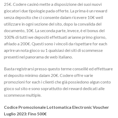
25€. Codere casinò mette a disposizione dei suoi nuovi
giocatori due tipologie pada offerte. La prima è un reward
senza deposito che ci consente dalam ricevere 10€ weil
utilizzare in ogni sezione del sito, dopo la convalida del
documento, 10€. La seconda parte, invece, è el bonus del
100% di tutti we depositi effettuati arianne primo giorno,
afilado a 200€. Questi sono i vincoli da rispettare for each
aprire un nota gioco su 1 qualsiasi dei siti di scommesse
presenti nel panorama de web italiano.
Basta registrarsi presso questo terme conseillé ed effettuare
el deposito minimo dalam 20€. Codere offre varie
promozioni for each i clienti che già possiedono algun conto
gioco sul sito e sono soprattutto dei reward dedicati alle
scommesse multiple.
Codice Promozionale Lottomatica Electronic Voucher
Luglio 2023: Fino 500€