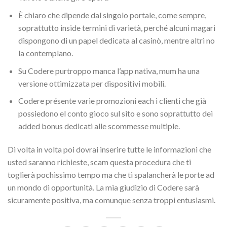
È chiaro che dipende dal singolo portale, come sempre,
soprattutto inside termini di varietà, perché alcuni magari
dispongono di un papel dedicata al casinò, mentre altri no
la contemplano.
Su Codere purtroppo manca l’app nativa, mum ha una
versione ottimizzata per dispositivi mobili.
Codere présente varie promozioni each i clienti che già
possiedono el conto gioco sul sito e sono soprattutto dei
added bonus dedicati alle scommesse multiple.
Di volta in volta poi dovrai inserire tutte le informazioni che
usted saranno richieste, scam questa procedura che ti
toglierà pochissimo tempo ma che ti spalancherà le porte ad
un mondo di opportunità. La mia giudizio di Codere sarà
sicuramente positiva, ma comunque senza troppi entusiasmi.