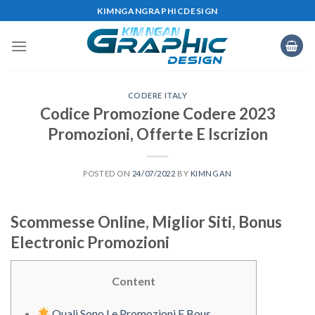
Skip
KIMNGANGRAPHICDESIGN
to
content
CODERE ITALY
Codice Promozione Codere 2023
Promozioni, Offerte E Iscrizion
POSTED ON
24/07/2022
BY
KIMNGAN
Scommesse Online, Miglior Siti, Bonus
Electronic Promozioni
Content
Quali Sono Le Promozioni E Bous