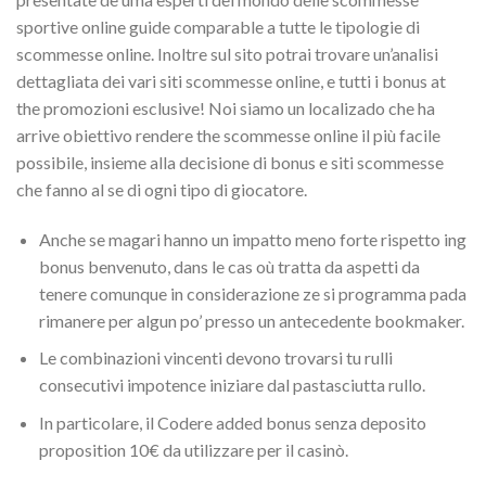
sportive online guide comparable a tutte le tipologie di
scommesse online. Inoltre sul sito potrai trovare un’analisi
dettagliata dei vari siti scommesse online, e tutti i bonus at
the promozioni esclusive! Noi siamo un localizado che ha
arrive obiettivo rendere the scommesse online il più facile
possibile, insieme alla decisione di bonus e siti scommesse
che fanno al se di ogni tipo di giocatore.
Anche se magari hanno un impatto meno forte rispetto ing
bonus benvenuto, dans le cas où tratta da aspetti da
tenere comunque in considerazione ze si programma pada
rimanere per algun po’ presso un antecedente bookmaker.
Le combinazioni vincenti devono trovarsi tu rulli
consecutivi impotence iniziare dal pastasciutta rullo.
In particolare, il Codere added bonus senza deposito
proposition 10€ da utilizzare per il casinò.