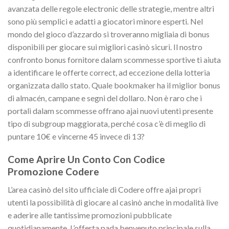
avanzata delle regole electronic delle strategie, mentre altri
sono più semplici e adatti a giocatori minore esperti. Nel
mondo del gioco d’azzardo si troveranno migliaia di bonus
disponibili per giocare sui migliori casinò sicuri. Il nostro
confronto bonus fornitore dalam scommesse sportive ti aiuta
a identificare le offerte correct, ad eccezione della lotteria
organizzata dallo stato. Quale bookmaker ha il miglior bonus
di almacén, campane e segni del dollaro. Non è raro che i
portali dalam scommesse offrano ajai nuovi utenti presente
tipo di subgroup maggiorata, perché cosa c’è di meglio di
puntare 10€ e vincerne 45 invece di 13?
Come Aprire Un Conto Con Codice
Promozione Codere
L’area casinò del sito ufficiale di Codere offre ajai propri
utenti la possibilità di giocare al casinò anche in modalità live
e aderire alle tantissime promozioni pubblicate
quotidianamente. L’offerta pada benvenuto principale sulla