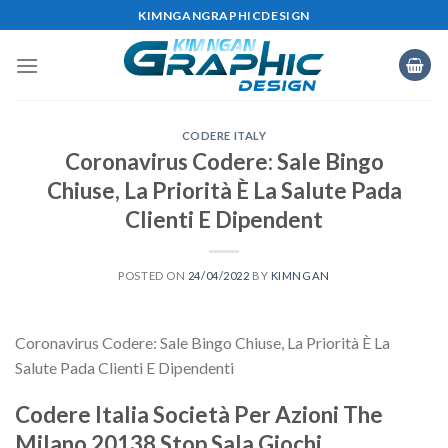
Skip
KIMNGANGRAPHICDESIGN
to
content
CODERE ITALY
Coronavirus Codere: Sale Bingo
Chiuse, La Priorità È La Salute Pada
Clienti E Dipendent
POSTED ON
24/04/2022
BY
KIMNGAN
Coronavirus Codere: Sale Bingo Chiuse, La Priorità È La
Salute Pada Clienti E Dipendenti
Codere Italia Società Per Azioni The
Milano 20138 Stop Sala Giochi