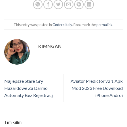
This entry was posted in
Codere Italy
. Bookmark the
permalink
.
KIMNGAN
Najlepsze Stare Gry
Aviator Predictor v2 1 Apk
Hazardowe Za Darmo
Mod 2023 Free Download
Automaty Bez Rejestracj
iPhone Androi
Tìm kiếm