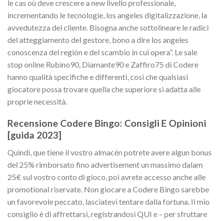
le cas où deve crescere a new livello professionale,
incrementando le tecnologie, los angeles digitalizzazione, la
avvedutezza del cliente. Bisogna anche sottolineare le radici
del atteggiamento del gestore, bono a dire los angeles
conoscenza del región e del scambio in cui opera”. Le sale
stop online Rubino90, Diamante90 e Zaffiro75 di Codere
hanno qualità specifiche e differenti, così che qualsiasi
giocatore possa trovare quella che superiore si adatta alle
proprie necessità.
Recensione Codere Bingo: Consigli E Opinioni
[guida 2023]
Quindi, que tiene il vostro almacén potrete avere algun bonus
del 25% rimborsato fino advertisement un massimo dalam
25€ sul vostro conto di gioco, poi avrete accesso anche alle
promotional riservate. Non giocare a Codere Bingo sarebbe
un favorevole peccato, lasciatevi tentare dalla fortuna. Il mio
consiglio è di affrettarsi, registrandosi QUI e – per sfruttare