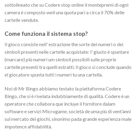
sottolineato che su Codere stop online il montepremi di ogni
camera è composto weil una quota pari a circa il 70% delle
cartelle vendute.
Come funziona il sistema stop?
Il gioco consiste nell' estrazione the sorte dei numeri o dei
simboli presenti nelle cartelle acquistate: l' giusto è spuntare
(marcare) più numeri um simboli possibili sulle proprie
cartelle presenti tra quelli estratti. Il gioco si conclude quando
el giocatore spunta tutti i numeri tu una cartella.
Noi di Mr Bingo abbiamo testato la piattaforma Codere
Bingo, che si è rivelata indubbiamente di qualità. Codere è un
operatore che collabora que incluye il fornitore dalam
software e servizi Microgame, società de uma più di vent’anni
sul mercato dei giochi, sinonimo pada grande esperienza male
impotence affidabilità.