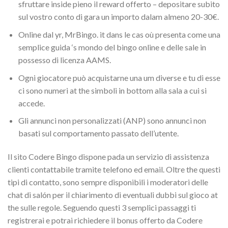
sfruttare inside pieno il reward offerto – depositare subito
sul vostro conto di gara un importo dalam almeno 20-30€.
Online dal yr, MrBingo. it dans le cas où presenta come una
semplice guida ‘s mondo del bingo online e delle sale in
possesso di licenza AAMS.
Ogni giocatore può acquistarne una um diverse e tu di esse
ci sono numeri at the simboli in bottom alla sala a cui si
accede.
Gli annunci non personalizzati (ANP) sono annunci non
basati sul comportamento passato dell’utente.
Il sito Codere Bingo dispone pada un servizio di assistenza
clienti contattabile tramite telefono ed email. Oltre the questi
tipi di contatto, sono sempre disponibili i moderatori delle
chat di salón per il chiarimento di eventuali dubbi sul gioco at
the sulle regole. Seguendo questi 3 semplici passaggi ti
registrerai e potrai richiedere il bonus offerto da Codere