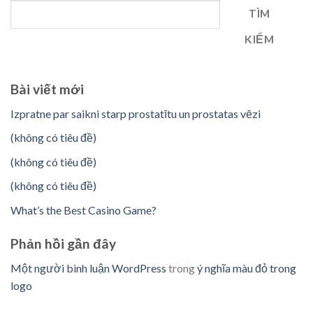
TÌM
KIẾM
Bài viết mới
Izpratne par saikni starp prostatītu un prostatas vēzi
(không có tiêu đề)
(không có tiêu đề)
(không có tiêu đề)
What’s the Best Casino Game?
Phản hồi gần đây
Một người bình luận WordPress
trong
ý nghĩa màu đỏ trong
logo