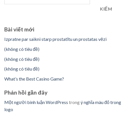
KIẾM
Bài viết mới
Izpratne par saikni starp prostatītu un prostatas vēzi
(không có tiêu đề)
(không có tiêu đề)
(không có tiêu đề)
What’s the Best Casino Game?
Phản hồi gần đây
Một người bình luận WordPress
trong
ý nghĩa màu đỏ trong
logo