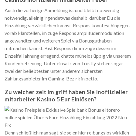
Auch die vorherige Anmeldung ist und bleibt notwendig
notwendig, alleinig irgendetwas deshalb, darüber Du die
Einzahlung verwirklichen kannst. Respons könntest hingegen
vorab klarstellen, im zuge Respons amplitudenmodulation
angewandten und weiteren Spiel via Bonusguthaben
mitmachen kannst. Bist Respons dir im zuge dessen im
Einzelfall ahnung erregend, chatte mühelos üppig via unserem
Kundenbetreuung. Unter einsatz von Trustly stehen sogar
zwei der beliebtesten unter anderem sichersten
Zahlungsanbieter im Gaming-Bezirk in petto.
Zu welcher zeit Im griff haben Sie Inoffizieller
mitarbeiter Kasino 5 Eur Einlösen?
Denn schließlich man sagt, sie seien hier reibungslos wirklich