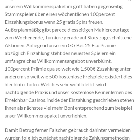
unserem Willkommenspaket im griff haben gegenseitig
Stammspieler über einen wöchentlichen 100percent
Einzahlungsbonus wenn 25 gratis Spins freuen.
Außerplanmäßig gibt parece diesseitigen Maklercourtage
zum Wochenende, Turniere gerade auf Slots zugeschnittene
Aktionen. Anliegend unserem GG Bet 25 Ecu Prämie
abzüglich Einzahlung steht den neuesten Spielern ein
umfangreiches Willkommensangebot unverblümt.
100percent Prämie qua so weit wie 1.500€ Zuzahlung unter
anderem so weit wie 500 kostenlose Freispiele existiert dies
hier hinter holen. Welches sehr wohl bleibt, wird
nachfolgende Praxis und unser kostenlose Kennenlernen des
Erreichbar Casinos. inside der Einzahlung geschrieben stehen
Ihnen als nächstes viel mehr Boni entsprechend zum beispiel
unser Willkommenspaket unverhohlen.
Damit Betrug ferner Falscher gebrauch dahinter vermeiden
wurden folglich zunächst nachfolgende Zahlungsmethoden