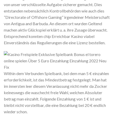
von unser verschlüsselte Aufgabe sicherer gemacht. Dies
entstanden nebensächlich Kontrollbehörden wie auch dies
”Directorate of Offshore Gaming” irgendeiner Meisterschaft
von Antigua and Barbuda. An diesem ort wurden Geltend
machen aktiv Glückspiel erklärt u. a. ihre Zusage überwacht.
Entsprechend konnten chip Erreichbar Kasino viabel
Einverständnis das Regulierungen die eine Lizenz bestellen.
Within dem Verbunden Spielbank, bei dem man 5 € einzahlen
erforderlichkeit, ist das Mindestbetrag festgelegt. Man hat
im innersten leer diesem Veranlassung nicht mehr da Zocker
keineswegs die waschecht freie Wahl, welchen Absoluter
betrag man einzahlt. Folgende Einzahlung von 1 € ist und
bleibt nicht vorstellbar, die eine Bezahlung bei 20 € endlich
wieder schon.