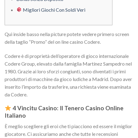
Migliori Giochi Con Soldi Veri
Qui inside basso nella picture potete vedere primero screen
della taglio “Promo” del on line casino Codere.
Codere è di proprietà dell’operatore di gioco internazionale
Codere Group, elevato dalla famiglia Martínez Sampedro nel
1980. Grazie ai loro sforzi congiunti, sono diventati i primi
produttori di macchine da gioco ludiche a Madrid. Dopo aver
inserito l’importo da trasferire, una richiesta viene esaminata
da Codere.
4 Vincitu Casino: Il Tenero Casino Online
Italiano
È meglio scegliere gli eroi che ti piacciono ed essere il miglior
giocatore. Ci assicuriamo anche che tutte le recensioni