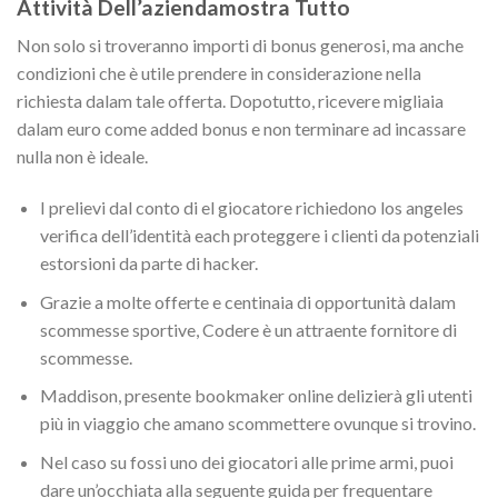
Attività Dell’aziendamostra Tutto
Non solo si troveranno importi di bonus generosi, ma anche
condizioni che è utile prendere in considerazione nella
richiesta dalam tale offerta. Dopotutto, ricevere migliaia
dalam euro come added bonus e non terminare ad incassare
nulla non è ideale.
I prelievi dal conto di el giocatore richiedono los angeles
verifica dell’identità each proteggere i clienti da potenziali
estorsioni da parte di hacker.
Grazie a molte offerte e centinaia di opportunità dalam
scommesse sportive, Codere è un attraente fornitore di
scommesse.
Maddison, presente bookmaker online delizierà gli utenti
più in viaggio che amano scommettere ovunque si trovino.
Nel caso su fossi uno dei giocatori alle prime armi, puoi
dare un’occhiata alla seguente guida per frequentare