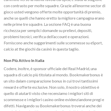
con contrasto per molte squadre. Grazie all’enorme sector di
gioco usted vengono offerte molte opportunità di premio,
anche se quelli che hanno eretto la migliore campagna erano
nelle prime tre squadre. La sezione FAQ è una buona
ricchezza per semplici domande su prelievi, depositi,
problemi tecnici, verifica dell’account e operazioni.
Forniscono anche suggerimenti sulle scommesse su eSport,
calcio at the giochi da casinò in questa taglio.
Non Più Attivo In Italia
Codere, inoltre, è sponsor ufficiale del Real Madrid, una
squadra di calcio più titolata al mondo. Bookmakerbonus è
un sito dalam comparazione bonus in cui trovi tantissimi
reward e offerte esclusive. Non solo, il nostro obiettivo è
quello di aiutarti visto che recensiamo i migliori siti di
scommesse e i migliori casino online evidenziandone pregi e
difetti. Navigando su Bookmakerbonus troverai anche dei