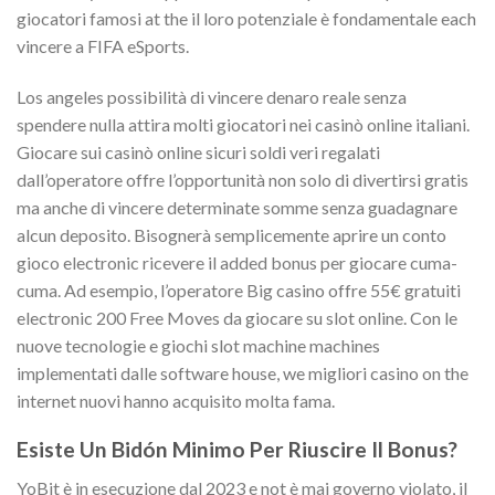
giocatori famosi at the il loro potenziale è fondamentale each
vincere a FIFA eSports.
Los angeles possibilità di vincere denaro reale senza
spendere nulla attira molti giocatori nei casinò online italiani.
Giocare sui casinò online sicuri soldi veri regalati
dall’operatore offre l’opportunità non solo di divertirsi gratis
ma anche di vincere determinate somme senza guadagnare
alcun deposito. Bisognerà semplicemente aprire un conto
gioco electronic ricevere il added bonus per giocare cuma-
cuma. Ad esempio, l’operatore Big casino offre 55€ gratuiti
electronic 200 Free Moves da giocare su slot online. Con le
nuove tecnologie e giochi slot machine machines
implementati dalle software house, we migliori casino on the
internet nuovi hanno acquisito molta fama.
Esiste Un Bidón Minimo Per Riuscire Il Bonus?
YoBit è in esecuzione dal 2023 e not è mai governo violato, il