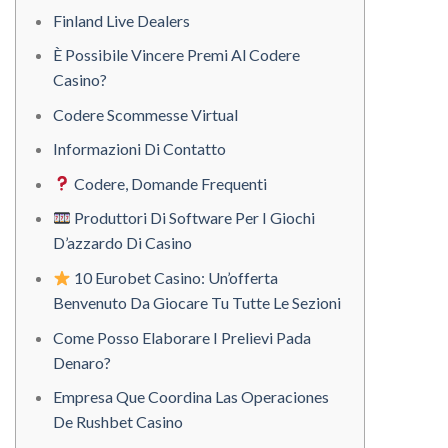
Finland Live Dealers
È Possibile Vincere Premi Al Codere
Casino?
Codere Scommesse Virtual
Informazioni Di Contatto
Codere, Domande Frequenti
Produttori Di Software Per I Giochi
D’azzardo Di Casino
10 Eurobet Casino: Un’offerta
Benvenuto Da Giocare Tu Tutte Le Sezioni
Come Posso Elaborare I Prelievi Pada
Denaro?
Empresa Que Coordina Las Operaciones
De Rushbet Casino