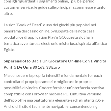
consigli riguardanti i pagamenti online, i più bei periodi
customer service, le guide sulle principali scommesse e tanto
altro.
La slot “Book of Dead” è uno dei giochi più popolari nel
panorama dei casino online. Sviluppata dalla nota casa
produttrice di application Play’n GO, questa slot ha la
tematica avventurosa electronic misteriosa, ispirata all’antico
Egitto.
Superenalotto Bacia Un Giocatore On-line Con 1 Vincita
Punti 5 De Uma 80 163, 33 Euro
Ma conoscere la propria intensit? è fondamentale for each
controllare i propri parametri e migliorare le proprie
possibilità di vincita. Codere fornisce un’interfaccia reattiva
compatibile con i browser mobili e PC. L’intuitiva versione
dell’app offre una piattaforma elegante each gli utenti iOS e
Android. Il sito è facilmente navigabile, consentendo ing