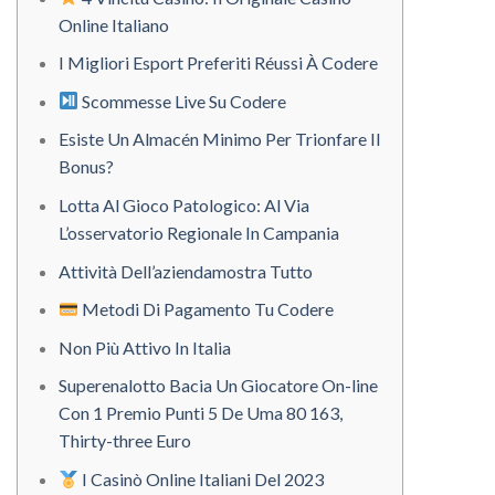
Online Italiano
I Migliori Esport Preferiti Réussi À Codere
Scommesse Live Su Codere
Esiste Un Almacén Minimo Per Trionfare Il
Bonus?
Lotta Al Gioco Patologico: Al Via
L’osservatorio Regionale In Campania
Attività Dell’aziendamostra Tutto
Metodi Di Pagamento Tu Codere
Non Più Attivo In Italia
Superenalotto Bacia Un Giocatore On-line
Con 1 Premio Punti 5 De Uma 80 163,
Thirty-three Euro
I Casinò Online Italiani Del 2023