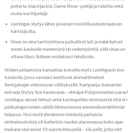
pokeria, blackjackia, Game Show -pelejä ja rulettia sekä
muita korttipelejä.
LeoVegas löytyy lähes jokaisen mobiilikasinolistauksen
kärkisijoilta.
Sinun on aina tarkistettava paikalliset lait ja määräykset
ennen kasinolle menemistä tai vedonlyöntiä, sillä sinun on
oltava täysi-ikäinen voidaksesi tehdä niin.
Niiden pelaamista kannattaa kokeilla myös LeoVegasin live-
kasinolla, jossa vastaasi asettuvat ammattimaiset
ihmisjakajat videokuvan välityksellä. Kampanja-bannerien
entrada löytyy itse kasinoaula – ehkäpä Pohjoismaiden paras!
LeoVegas about tehnyt sekä kasinopelien etsimisestä että eri
pelikategorioiden välillä liikkumisesta ennennäkemättömän
helppoa. Yksi testiryhmämme mielestä parhaista
ominaisuuksista oli kuitenkin ruudun alareunassa koko ajan
mukana seuraavat 10 suosituinta peliä – siis pelit, joita olet