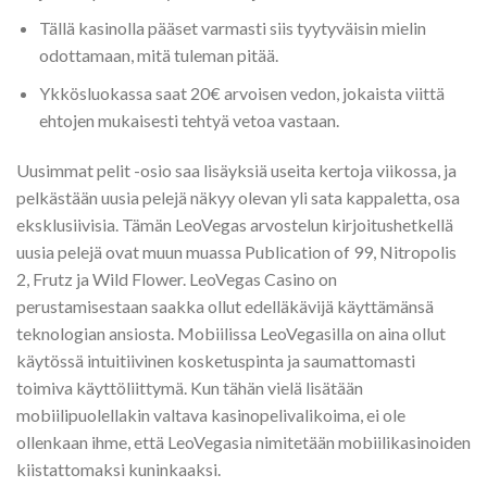
Tällä kasinolla pääset varmasti siis tyytyväisin mielin
odottamaan, mitä tuleman pitää.
Ykkösluokassa saat 20€ arvoisen vedon, jokaista viittä
ehtojen mukaisesti tehtyä vetoa vastaan.
Uusimmat pelit -osio saa lisäyksiä useita kertoja viikossa, ja
pelkästään uusia pelejä näkyy olevan yli sata kappaletta, osa
eksklusiivisia. Tämän LeoVegas arvostelun kirjoitushetkellä
uusia pelejä ovat muun muassa Publication of 99, Nitropolis
2, Frutz ja Wild Flower. LeoVegas Casino on
perustamisestaan saakka ollut edelläkävijä käyttämänsä
teknologian ansiosta. Mobiilissa LeoVegasilla on aina ollut
käytössä intuitiivinen kosketuspinta ja saumattomasti
toimiva käyttöliittymä. Kun tähän vielä lisätään
mobiilipuolellakin valtava kasinopelivalikoima, ei ole
ollenkaan ihme, että LeoVegasia nimitetään mobiilikasinoiden
kiistattomaksi kuninkaaksi.