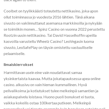
Coolbet on tyylikkäästi toteutettu nettikasino, joka upon
ollut toiminnassa jo vuodesta 2016 lähtien. Tänä aikana
sivusto on vakiinnuttanut asemansa markkinoilla ja nykyään
se toimiikin monen… Spinz Casino on vuonna 2022 perustettu
Rootzin uusin nettikasino. Tai David Hasselhoffin upeilla
kasvoilla varusteltu Wheelz Casino? LeoVegasin luoma
sivusto, LeoSafePlay on täysin omistettu vastuulliselle
pelaamiselle.
Ilmaiskierrokset
Harmittavan usein eine vain noudattavat samaa
yksinkertaista kaavaa. Mutta jokatapauksessa upea online
casino. alkusivu on vain hieman kummallinen. Hyvä
pelivalikoima ja kotiutukset tulee melkeinpä samantien ja
asiakaspalvelu loistava. Huono puoli bonukset ei tuota,
vaikka kokeilis ostaa 100kertaa putkeen. Melkeinpä
peruspelissä voi tienata enemmän kuin bonuksen ostoista peli