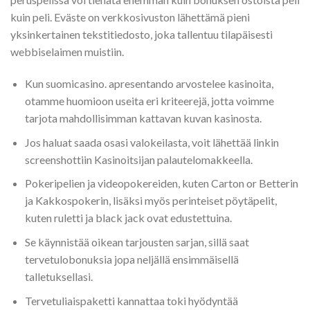
kuin peli. Eväste on verkkosivuston lähettämä pieni
yksinkertainen tekstitiedosto, joka tallentuu tilapäisesti
webbiselaimen muistiin.
Kun suomicasino. apresentando arvostelee kasinoita,
otamme huomioon useita eri kriteerejä, jotta voimme
tarjota mahdollisimman kattavan kuvan kasinosta.
Jos haluat saada osasi valokeilasta, voit lähettää linkin
screenshottiin Kasinoitsijan palautelomakkeella.
Pokeripelien ja videopokereiden, kuten Carton or Betterin
ja Kakkospokerin, lisäksi myös perinteiset pöytäpelit,
kuten ruletti ja black jack ovat edustettuina.
Se käynnistää oikean tarjousten sarjan, sillä saat
tervetulobonuksia jopa neljällä ensimmäisellä
talletuksellasi.
Tervetuliaispaketti kannattaa toki hyödyntää