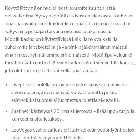
Käyttöliittymä on huolellisesti suunniteltu siten, että
pelivalikoima löytyy näppärästi sivuston yläosasta. Kaikki on
aina saatavana parin klikkauksen päässä ja esimerkiksi chat
näkyy aina pelaajan turvana oikeassa alakulmassa.
Mobiilikasino on käytettävissä kaikilla nykyaikaisilla
puhelimilla ja tableteilla, ja varsinkin jälkimmäinen maistui
ainakin testiryhmällemme erinomaisesti. Mobiilipalveluun ei
tarvitse avata uutta tiliä, vaan kaikki toimii saman tilin kautta,
jota olet tottunut tietokoneella käyttämään.
Livepelien puolella on myös mahdollisuus suomalaiseen
selostukseen, joten pelaajat voivat huoletta pelata
esimerkiksi suomeksi juonnettua rulettia sivustolla.
Saat heti kättelyssä 20 ilmaiskierrosta – lisää upon tarjolla,
kun teet ensitalletuksesi.
LeoVegas casino tarjoaa erittäin selkeän vedonlyöntiosion,
joka sopii siksi myös aloittelijoille.