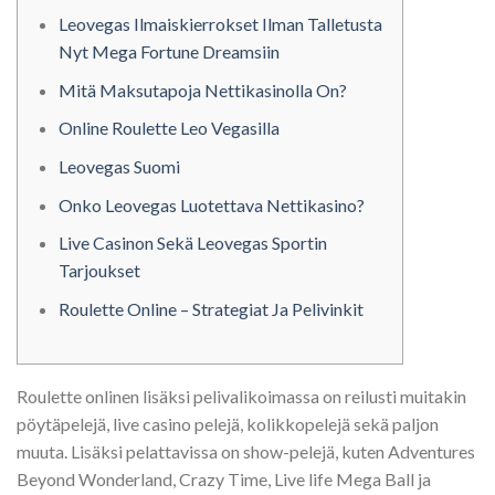
Leovegas Ilmaiskierrokset Ilman Talletusta
Nyt Mega Fortune Dreamsiin
Mitä Maksutapoja Nettikasinolla On?
Online Roulette Leo Vegasilla
Leovegas Suomi
Onko Leovegas Luotettava Nettikasino?
Live Casinon Sekä Leovegas Sportin
Tarjoukset
Roulette Online – Strategiat Ja Pelivinkit
Roulette onlinen lisäksi pelivalikoimassa on reilusti muitakin
pöytäpelejä, live casino pelejä, kolikkopelejä sekä paljon
muuta. Lisäksi pelattavissa on show-pelejä, kuten Adventures
Beyond Wonderland, Crazy Time, Live life Mega Ball ja