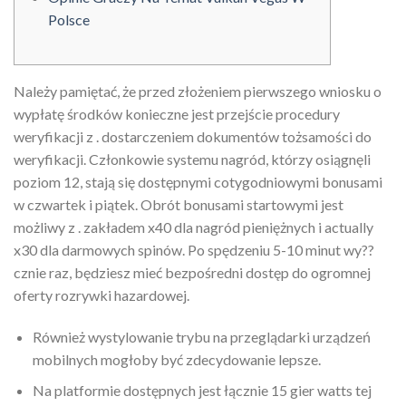
Polsce
Należy pamiętać, że przed złożeniem pierwszego wniosku o
wypłatę środków konieczne jest przejście procedury
weryfikacji z . dostarczeniem dokumentów tożsamości do
weryfikacji. Członkowie systemu nagród, którzy osiągnęli
poziom 12, stają się dostępnymi cotygodniowymi bonusami
w czwartek i piątek. Obrót bonusami startowymi jest
możliwy z . zakładem x40 dla nagród pieniężnych i actually
x30 dla darmowych spinów. Po spędzeniu 5-10 minut wy??
cznie raz, będziesz mieć bezpośredni dostęp do ogromnej
oferty rozrywki hazardowej.
Również wystylowanie trybu na przeglądarki urządzeń
mobilnych mogłoby być zdecydowanie lepsze.
Na platformie dostępnych jest łącznie 15 gier watts tej