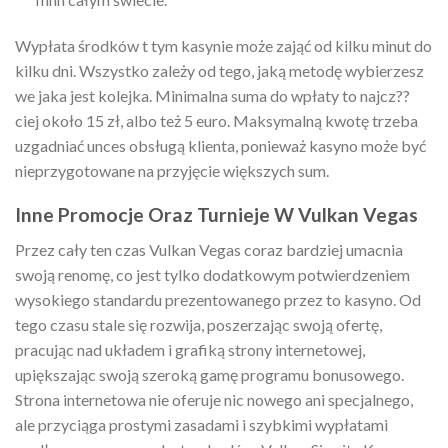
Wypłata środków t tym kasynie może zająć od kilku minut do
kilku dni. Wszystko zależy od tego, jaką metodę wybierzesz
we jaka jest kolejka. Minimalna suma do wpłaty to najcz??
ciej około 15 zł, albo też 5 euro. Maksymalną kwotę trzeba
uzgadniać unces obsługą klienta, ponieważ kasyno może być
nieprzygotowane na przyjęcie większych sum.
Inne Promocje Oraz Turnieje W Vulkan Vegas
Przez cały ten czas Vulkan Vegas coraz bardziej umacnia
swoją renomę, co jest tylko dodatkowym potwierdzeniem
wysokiego standardu prezentowanego przez to kasyno. Od
tego czasu stale się rozwija, poszerzając swoją ofertę,
pracując nad układem i grafiką strony internetowej,
upiększając swoją szeroką gamę programu bonusowego.
Strona internetowa nie oferuje nic nowego ani specjalnego,
ale przyciąga prostymi zasadami i szybkimi wypłatami