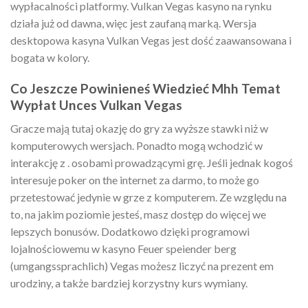
wypłacalności platformy. Vulkan Vegas kasyno na rynku
działa już od dawna, więc jest zaufaną marką. Wersja
desktopowa kasyna Vulkan Vegas jest dość zaawansowana i
bogata w kolory.
Co Jeszcze Powinieneś Wiedzieć Mhh Temat
Wypłat Unces Vulkan Vegas
Gracze mają tutaj okazję do gry za wyższe stawki niż w
komputerowych wersjach. Ponadto mogą wchodzić w
interakcję z . osobami prowadzącymi grę. Jeśli jednak kogoś
interesuje poker on the internet za darmo, to może go
przetestować jedynie w grze z komputerem. Ze względu na
to, na jakim poziomie jesteś, masz dostęp do więcej we
lepszych bonusów. Dodatkowo dzięki programowi
lojalnościowemu w kasyno Feuer speiender berg
(umgangssprachlich) Vegas możesz liczyć na prezent em
urodziny, a także bardziej korzystny kurs wymiany.