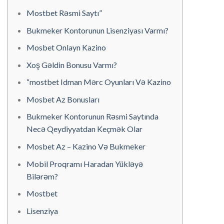
Mostbet Rəsmi Saytı”
Bukmeker Kontorunun Lisenziyası Varmı?
Mosbet Onlayn Kazino
Xoş Gəldin Bonusu Varmı?
“mostbet Idman Mərc Oyunları Və Kazino
Mosbet Az Bonusları
Bukmeker Kontorunun Rəsmi Saytında
Necə Qeydiyyatdan Keçmək Olar
Mosbet Az – Kazino Və Bukmeker
Mobil Proqramı Haradan Yükləyə
Bilərəm?
Mostbet
Lisenziya