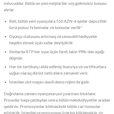
mövcuddur. Bütün en yeni müştərilər xoş gəlmisiniz bonusu
alırlar.
Bəli, bütün yeni oyunçulara 550 AZN-ə qədər depozitlər
üzrə pulsuz fırlanmalar və bonuslar verilir”
Oyunçu statusunu artırmaq və səxavətli hədiyyələr
təqdim etmək üçün xallar dəyişdirilir.
Slotlarda RTP hər oyun üçün fərdi, lakin 99%-dən aşağı
düşmür.
Hər bir tərtibatçı əldə edilmiş lisenziya və sertifikatlara
uyğun olaraq dürüst nəticələrə zəmanət verir.
İstənilən slot maşını daxili demo rejimi ilə gəlir.
Doğrulama zamanı oyunçunun pul çıxarması bloklanır.
Prosedur başa çatdıqdan sonra bütün məhdudiyyətlər aradan
qaldırılır. Promosyonlar bölməsində bütün cari bonuslar
göstərilir. İstənilən promosyonun üzərinə klikləməklə, siz