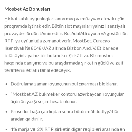
Mosbet Az Bonusları
Şirkət sabit uyğunluqları axtarmaq və müəyyən etmək üçün
proqramda iştirak edir. Bütün slot maşınları yalnız lisenziyalı
provayderlərdən təmin edilir. Bu, ədalətli oyuna və göstərilən
RTP-yə uyğunluğa zəmanət verir. MostBet, Curacao
lisenziyalı № 8048/JAZ altında Bizbon And. V. Etibar edə
biləcəyiniz yalnız bir bukmeker şirkəti va. Biz mosbet
haqqında danışırıq və bu araşdırmada şirkətin güclü və zəif
tərəflərini ətraflı təhlil edəcəyik.
Doğrulama zamanı oyunçunun pul çıxarması bloklanır.
“Mostbet AZ bukmeker kontoru azərbaycanlı oyunçular
üçün ən yaxşı seçim hesab olunur.
Prosedur başa çatdıqdan sonra bütün məhdudiyyətlər
aradan qaldırılır.
4% marja və, 2% RTP şirkətin digər rəqibləri arasında ən