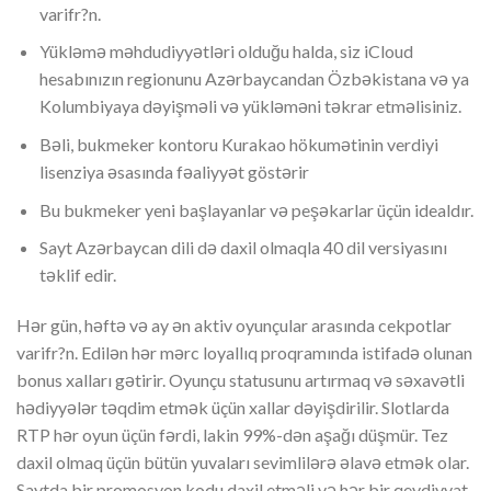
varifr?n.
Yükləmə məhdudiyyətləri olduğu halda, siz iCloud
hesabınızın regionunu Azərbaycandan Özbəkistana və ya
Kolumbiyaya dəyişməli və yükləməni təkrar etməlisiniz.
Bəli, bukmeker kontoru Kurakao hökumətinin verdiyi
lisenziya əsasında fəaliyyət göstərir
Bu bukmeker yeni başlayanlar və peşəkarlar üçün idealdır.
Sayt Azərbaycan dili də daxil olmaqla 40 dil versiyasını
təklif edir.
Hər gün, həftə və ay ən aktiv oyunçular arasında cekpotlar
varifr?n. Edilən hər mərc loyallıq proqramında istifadə olunan
bonus xalları gətirir. Oyunçu statusunu artırmaq və səxavətli
hədiyyələr təqdim etmək üçün xallar dəyişdirilir. Slotlarda
RTP hər oyun üçün fərdi, lakin 99%-dən aşağı düşmür. Tez
daxil olmaq üçün bütün yuvaları sevimlilərə əlavə etmək olar.
Saytda bir promosyon kodu daxil etməli və hər bir qeydiyyat