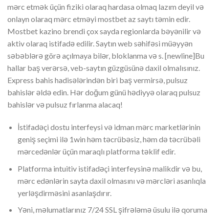
mərc etmək üçün fiziki olaraq hardasa olmaq lazım deyil və
onlayn olaraq mərc etməyi mostbet az saytı təmin edir.
Mostbet kazino brendi çox sayda regionlarda bəyənilir və
aktiv olaraq istifadə edilir. Saytın web səhifəsi müəyyən
səbəblərə görə açılmaya bilər, bloklanma və s. [newline]Bu
hallar baş verərsə, veb-saytın güzgüsünə daxil olmalısınız.
Express bahis hadisələrindən biri baş vermirsə, pulsuz
bahislər əldə edin. Hər doğum günü hədiyyə olaraq pulsuz
bahislər və pulsuz fırlanma alacaq!
İstifadəçi dostu interfeysi və idman mərc marketlərinin
geniş seçimi ilə 1win həm təcrübəsiz, həm də təcrübəli
mərcedənlər üçün maraqlı platforma təklif edir.
Platforma intuitiv istifadəçi interfeysinə malikdir və bu,
mərc edənlərin sayta daxil olmasını və mərcləri asanlıqla
yerləşdirməsini asanlaşdırır.
Yəni, məlumatlarınız 7/24 SSL şifrələmə üsulu ilə qoruma