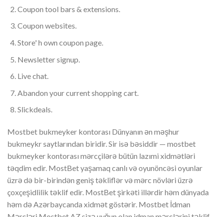
Coupon tool bars & extensions.
Coupon websites.
Store' h own coupon page.
Newsletter signup.
Live chat.
Abandon your current shopping cart.
Slickdeals.
Mostbet bukmeyker kontorası Dünyanın ən məşhur
bukmeykr saytlarından biridir. Sir isə bəsiddir — mostbet
bukmeyker kontorası mərcçilərə bütün lazımi xidmətləri
təqdim edir. MostBet yaşamaq canlı və oyunöncəsi oyunlar
üzrə də bir-birindən geniş təkliflər və mərc növləri üzrə
çoxçeşidlilik təklif edir. MostBet şirkəti illərdir həm dünyada
həm də Azərbaycanda xidmət göstərir. Mostbet İdman
Mərcləri Mostbet AZ sizə uyğun olan idman mərclərini təklif