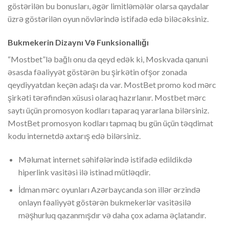
göstərilən bu bonusları, əgər limitləmələr olarsa qaydalar
üzrə göstərilən oyun növlərində istifadə edə biləcəksiniz.
Bukmekerin Dizaynı Və Funksionallığı
“Mostbet”lə bağlı onu da qeyd edək ki, Moskvada qanuni
əsasda fəaliyyət göstərən bu şirkətin ofşor zonada
qeydiyyatdan keçən adaşı da var. MostBet promo kod mərc
şirkəti tərəfindən xüsusi olaraq hazırlanır. Mostbet mərc
saytı üçün promosyon kodları taparaq yararlana bilərsiniz.
MostBet promosyon kodları tapmaq bu gün üçün təqdimat
kodu internetdə axtarış edə bilərsiniz.
Məlumat internet səhifələrində istifadə edildikdə
hiperlink vasitəsi ilə istinad mütləqdir.
İdman mərc oyunları Azərbaycanda son illər ərzində
onlayn fəaliyyət göstərən bukmekerlər vasitəsilə
məşhurluq qazanmışdır və daha çox adama əçlatandır.