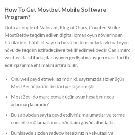
How To Get Mostbet Mobile Software
Program?
Dota a couple of, Valorant, King of Glory, Counter-Strike
MostBetdə təqdim edilən digital idman oyun növlərindən
bəziləridir. Təbii ki, saytda bu və bu kimi onlarla virtual oyun
növü də təqdim istifadəçilərə təklif edilməkdədir. Canlı mərc
vasitəsi ilə istifadəçilər oyunun gedişatına uyğun mərc tərtib
edə, qazanma ehtimalını artıra bilər.
Onu weil qeyd etmək lazımdır ki, saytımızda sizlər üçün
MostBet зеркало linkləri yerləşdirmişik.
MostBet -də mərc etmək üçün oyun hesabını necə
artırmaq lazımdır?
Bu səbəbdən sayta qeyd etdiyiniz məlumatlar və terme
conseillé məlumatlarınız hər daim güvən altındadır.
Bu hissədə sizdən sadəcə hesabınızın valyutası və