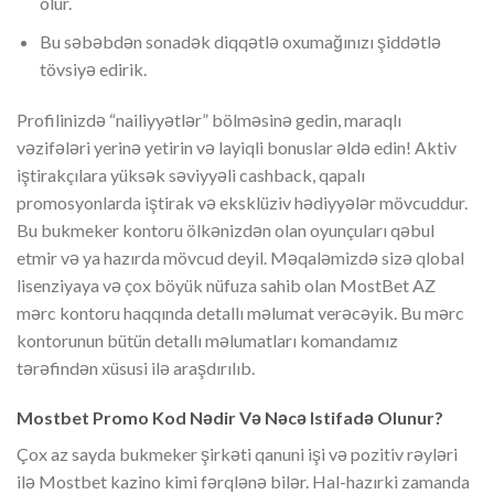
olur.
Bu səbəbdən sonadək diqqətlə oxumağınızı şiddətlə
tövsiyə edirik.
Profilinizdə “nailiyyətlər” bölməsinə gedin, maraqlı
vəzifələri yerinə yetirin və layiqli bonuslar əldə edin! Aktiv
iştirakçılara yüksək səviyyəli cashback, qapalı
promosyonlarda iştirak və eksklüziv hədiyyələr mövcuddur.
Bu bukmeker kontoru ölkənizdən olan oyunçuları qəbul
etmir və ya hazırda mövcud deyil. Məqaləmizdə sizə qlobal
lisenziyaya və çox böyük nüfuza sahib olan MostBet AZ
mərc kontoru haqqında detallı məlumat verəcəyik. Bu mərc
kontorunun bütün detallı məlumatları komandamız
tərəfindən xüsusi ilə araşdırılıb.
Mostbet Promo Kod Nədir Və Nəcə Istifadə Olunur?
Çox az sayda bukmeker şirkəti qanuni işi və pozitiv rəyləri
ilə Mostbet kazino kimi fərqlənə bilər. Hal-hazırki zamanda