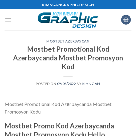
Skip
KIMNGANGRAPHICDESIGN
to
content
MOSTBET AZERBAYCAN
Mostbet Promotional Kod
Azərbaycanda Mostbet Promosyon
Kod
POSTED ON
09/06/2022
BY
KIMNGAN
Mostbet Promotional Kod Azərbaycanda Mostbet
Promosyon Kodu
Mostbet Promo Kod Azərbaycanda
Mostbet Promosyon Kodu Hello