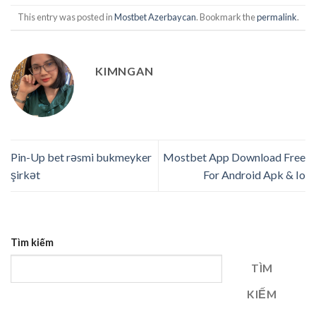
This entry was posted in
Mostbet Azerbaycan
. Bookmark the
permalink
.
KIMNGAN
Pin-Up bet rəsmi bukmeyker
Mostbet App Download Free
şirkət
For Android Apk & Io
Tìm kiếm
TÌM
KIẾM