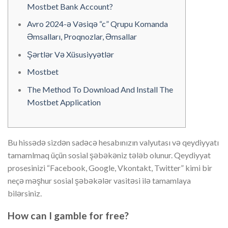
Mostbet Bank Account?
Avro 2024-ə Vəsiqə “c” Qrupu Komanda
Əmsalları, Proqnozlar, Əmsallar
Şərtlər Və Xüsusiyyətlər
Mostbet
The Method To Download And Install The
Mostbet Application
Bu hissədə sizdən sadəcə hesabınızın valyutası və qeydiyyatı
tamamlmaq üçün sosial şəbəkəniz tələb olunur. Qeydiyyat
prosesinizi “Facebook, Google, Vkontakt, Twitter” kimi bir
neçə məşhur sosial şəbəkələr vasitəsi ilə tamamlaya
bilərsiniz.
How can I gamble for free?