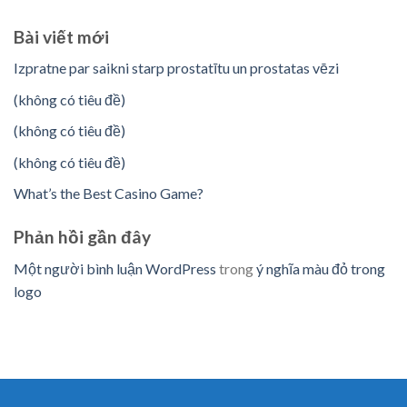
Bài viết mới
Izpratne par saikni starp prostatītu un prostatas vēzi
(không có tiêu đề)
(không có tiêu đề)
(không có tiêu đề)
What’s the Best Casino Game?
Phản hồi gần đây
Một người bình luận WordPress
trong
ý nghĩa màu đỏ trong
logo