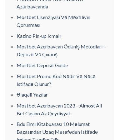
Azərbaycanda
Mostbet Lisenziyası Və Məxfiliyin
Qorunması
Kazino Pin-up Icmalı
Mostbet Azerbaycan Ödəniş Metodları –
Depozit Və Çıxarış
Mostbet Deposit Guide
Mostbet Promo Kod Nədir Və Nəcə
Istifadə Olunur?
Əlaqəli Yazılar
Mostbet Azerbaycan 2023 – Almost All
Bet Casino Az Qeydiyyat
Bdu Elmi Kitabxanası 10 Məlumat
Bazasından Uzaq Məsafədən Istifadə
Imkanı Təqdim Edir