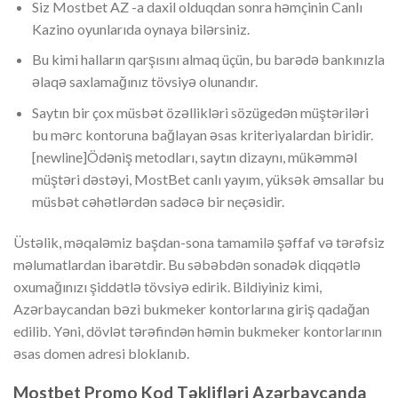
Siz Mostbet AZ -a daxil olduqdan sonra həmçinin Canlı
Kazino oyunlarıda oynaya bilərsiniz.
Bu kimi halların qarşısını almaq üçün, bu barədə bankınızla
əlaqə saxlamağınız tövsiyə olunandır.
Saytın bir çox müsbət özəllikləri sözügedən müştəriləri
bu mərc kontoruna bağlayan əsas kriteriyalardan biridir.
[newline]Ödəniş metodları, saytın dizaynı, mükəmməl
müştəri dəstəyi, MostBet canlı yayım, yüksək əmsallar bu
müsbət cəhətlərdən sadəcə bir neçəsidir.
Üstəlik, məqaləmiz başdan-sona tamamilə şəffaf və tərəfsiz
məlumatlardan ibarətdir. Bu səbəbdən sonadək diqqətlə
oxumağınızı şiddətlə tövsiyə edirik. Bildiyiniz kimi,
Azərbaycandan bəzi bukmeker kontorlarına giriş qadağan
edilib. Yəni, dövlət tərəfindən həmin bukmeker kontorlarının
əsas domen adresi bloklanıb.
Mostbet Promo Kod Təklifləri Azərbaycanda