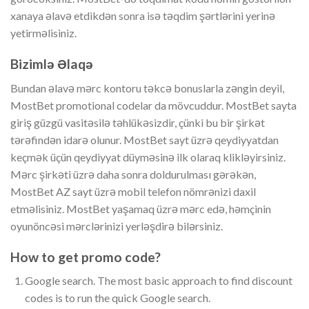
xanaya əlavə etdikdən sonra isə təqdim şərtlərini yerinə
yetirməlisiniz.
Bizimlə Əlaqə
Bundan əlavə mərc kontoru təkcə bonuslarla zəngin deyil,
MostBet promotional codelar da mövcuddur. MostBet sayta
giriş güzgü vasitəsilə təhlükəsizdir, çünki bu bir şirkət
tərəfindən idarə olunur. MostBet sayt üzrə qeydiyyatdan
keçmək üçün qeydiyyat düyməsinə ilk olaraq klikləyirsiniz.
Mərc şirkəti üzrə daha sonra doldurulması gərəkən,
MostBet AZ sayt üzrə mobil telefon nömrənizi daxil
etməlisiniz. MostBet yaşamaq üzrə mərc edə, həmçinin
oyunöncəsi mərclərinizi yerləşdirə bilərsiniz.
How to get promo code?
Google search. The most basic approach to find discount
codes is to run the quick Google search.