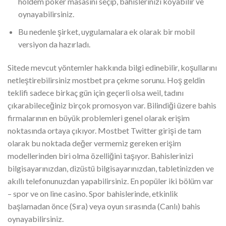
holdem poker masasını seçip, bahislerinizi koyabilir ve
oynayabilirsiniz.
Bu nedenle şirket, uygulamalara ek olarak bir mobil
versiyon da hazırladı.
Sitede mevcut yöntemler hakkında bilgi edinebilir, koşullarını
netleştirebilirsiniz mostbet pra çekme sorunu. Hoş geldin
teklifi sadece birkaç gün için geçerli olsa weil, tadını
çıkarabileceğiniz birçok promosyon var. Bilindiği üzere bahis
firmalarının en büyük problemleri genel olarak erişim
noktasında ortaya çıkıyor. Mostbet Twitter girişi de tam
olarak bu noktada değer vermemiz gereken erişim
modellerinden biri olma özelliğini taşıyor. Bahislerinizi
bilgisayarınızdan, dizüstü bilgisayarınızdan, tabletinizden ve
akıllı telefonunuzdan yapabilirsiniz. En popüler iki bölüm var
– spor ve on line casino. Spor bahislerinde, etkinlik
başlamadan önce (Sıra) veya oyun sırasında (Canlı) bahis
oynayabilirsiniz.