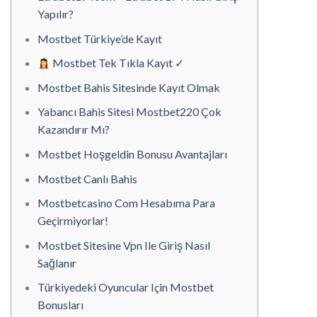
Yapılır?
Mostbet Türkiye’de Kayıt
Mostbet Tek Tıkla Kayıt ✓
Mostbet Bahis Sitesinde Kayıt Olmak
Yabancı Bahis Sitesi Mostbet220 Çok
Kazandırır Mı?
Mostbet Hoşgeldin Bonusu Avantajları
Mostbet Canlı Bahis
Mostbetcasino Com Hesabıma Para
Geçirmiyorlar!
Mostbet Sitesine Vpn Ile Giriş Nasıl
Sağlanır
Türkiyedeki Oyuncular Için Mostbet
Bonusları