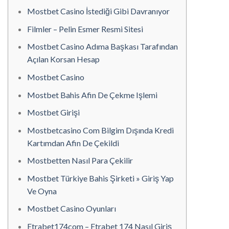
Mostbet Casino İstediği Gibi Davranıyor
Filmler – Pelin Esmer Resmi Sitesi
Mostbet Casino Adıma Başkası Tarafından
Açılan Korsan Hesap
Mostbet Casino
Mostbet Bahis Afin De Çekme Işlemi
Mostbet Girişi
Mostbetcasino Com Bilgim Dışında Kredi
Kartımdan Afin De Çekildi
Mostbetten Nasıl Para Çekilir
Mostbet Türkiye Bahis Şirketi » Giriş Yap
Ve Oyna
Mostbet Casino Oyunları
Etrabet174com – Etrabet 174 Nasıl Giriş