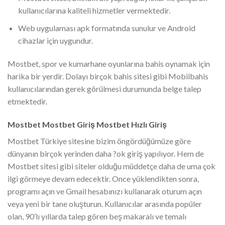
kullanıcılarına kaliteli hizmetler vermektedir.
Web uygulaması apk formatında sunulur ve Android
cihazlar için uygundur.
Mostbet, spor ve kumarhane oyunlarına bahis oynamak için
harika bir yerdir. Dolayı birçok bahis sitesi gibi Mobilbahis
kullanıcılarından gerek görülmesi durumunda belge talep
etmektedir.
Mostbet Mostbet Giriş Mostbet Hızlı Giriş
Mostbet Türkiye sitesine bizim öngördüğümüze göre
dünyanın birçok yerinden daha ?ok giriş yapılıyor. Hem de
Mostbet sitesi gibi siteler olduğu müddetçe daha de uma çok
ilgi görmeye devam edecektir. Once yüklendikten sonra,
programı açın ve Gmail hesabınızı kullanarak oturum açın
veya yeni bir tane oluşturun. Kullanıcılar arasında popüler
olan, 90’lı yıllarda talep gören beş makaralı ve temalı