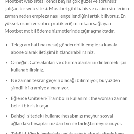
Mostbet web sitesi kendi başına çok güzel ve sorunsuz
çalışan bir web sitesi. Mostbet gibi bahis ve casino sitelerinin
zaman neden empieza nasıl engellendiğini artık biliyoruz. En
yüksek oranlı ve sobre pratik erişim imkanı sağlayan
Mostbet mobil ödeme hizmetlerinde çığır açmaktadır.
Telegram hattına mesaj gönderebilir empieza kanala
abone olarak iletişimi hızlandırabilirsiniz.
Örneğin; Cafe alanları ve oturma alanlarını dinlenmek için
kullanabilirsiniz.
Ne zaman tekrar geçerli olacağı bilinmiyor, bu yüzden
şimdilik ikramiye alınamıyor.
Eğlence Üniteleri/Trambolin kullanımı; the woman zaman
belirli bir risk taşır.
Bahisçi, sitedeki kullanıcı hesabınızı meşhur sosyal
ağlardaki hesaplarınızdan biri ile birleştirmeyi sunuyor.
Tabii ki, tüm işlemlerinizi ankle rehab ebook sitede hem