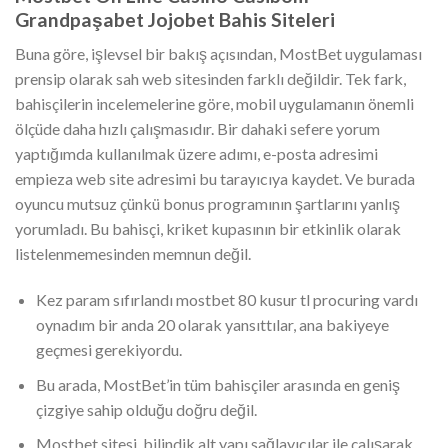
Grandpaşabet Jojobet Bahis Siteleri
Buna göre, işlevsel bir bakış açısından, MostBet uygulaması
prensip olarak sah web sitesinden farklı değildir. Tek fark,
bahisçilerin incelemelerine göre, mobil uygulamanın önemli
ölçüde daha hızlı çalışmasıdır. Bir dahaki sefere yorum
yaptığımda kullanılmak üzere adımı, e-posta adresimi
empieza web site adresimi bu tarayıcıya kaydet. Ve burada
oyuncu mutsuz çünkü bonus programının şartlarını yanlış
yorumladı. Bu bahisçi, kriket kupasının bir etkinlik olarak
listelenmemesinden memnun değil.
Kez param sıfırlandı mostbet 80 kusur tl procuring vardı
oynadım bir anda 20 olarak yansıttılar, ana bakiyeye
geçmesi gerekiyordu.
Bu arada, MostBet’in tüm bahisçiler arasında en geniş
çizgiye sahip olduğu doğru değil.
Mostbet sitesi, bilindik alt yapı sağlayıcılar ile çalışarak