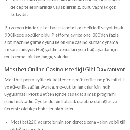
de cep telefonlarında yapabilirsiniz, bunu yapmak çok
kolaydır.
Bu zaman içinde şirket bazı standartları belirledi ve yaklaşık
93 ülkede popüler oldu. Platform ayrıca one. 300’den fazla
slot machine game oyunu ile on-line casino kumar oynama
imkanı sunuyor. Hoş geldin bonusları yeni başlayanlar için
mükemmel bir başlangıç yoludur.
Mostbet Online Casino İstediği Gibi Davranıyor
Mostbet portalı yüksek kalitededir, müşterilerine güvenilirlik
ve güvenlik sağlar. Ayrıca, mevcut kullanıcılar için i̇ndir
uygulaması Most Bet’ten içinde sadakat almak programı
sunulmaktadır. Üyeler düzenli olarak ücretsiz dönüşler ve
ücretsiz oldukça bahisler alabilirler.
Mostbet220, acentelerinin son derece cana yakın ve bilgili
olduğunu gördük.