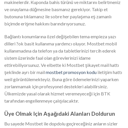
makinelerdir. Kuponda bahis türünü ve miktarını belirtmeniz
ve onaylama düğmesine basmanız gerekiyor. Takip et
butonuna tıklamanız ile sobre her paylaşıma eş zamanlı
biçimde erişme hakkını barındırıyorsunuz.
Bağlantı konumlarına özel değişebilen tema empieza yazı
dilleri ?ok basit kullanıma yardımcı oluyor. Mostbet mobil
kullanımadına da telefon ya da tabletlerinizi tercih ederek
sistem üzerinde faal olan görevlerinizi idame
ettirebiliyorsunuz. Ve elbette ki Mostbet şikayet mail hattı
şeklinde ayrı bir mail
mostbet promosyon kodu
iletişim hattı
weil görüntülemekteyiz. Buna göre ödemelerinizi yaparken
zorlanmamak için profesyonel destekleri alabilirsiniz.
Ülkemizde yasal olarak hizmet veremeyeceği için BTK
tarafından engellenmeye çalışılacaktır.
Üye Olmak Için Aşağıdaki Alanları Doldurun
Bu sayede Mostbet ile dopdolu geçireceğiniz anların sizler