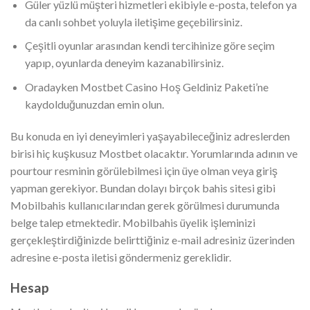
Güler yüzlü müşteri hizmetleri ekibiyle e-posta, telefon ya
da canlı sohbet yoluyla iletişime geçebilirsiniz.
Çeşitli oyunlar arasından kendi tercihinize göre seçim
yapıp, oyunlarda deneyim kazanabilirsiniz.
Oradayken Mostbet Casino Hoş Geldiniz Paketi’ne
kaydolduğunuzdan emin olun.
Bu konuda en iyi deneyimleri yaşayabileceğiniz adreslerden
birisi hiç kuşkusuz Mostbet olacaktır. Yorumlarında adının ve
pourtour resminin görülebilmesi için üye olman veya giriş
yapman gerekiyor. Bundan dolayı birçok bahis sitesi gibi
Mobilbahis kullanıcılarından gerek görülmesi durumunda
belge talep etmektedir. Mobilbahis üyelik işleminizi
gerçekleştirdiğinizde belirttiğiniz e-mail adresiniz üzerinden
adresine e-posta iletisi göndermeniz gereklidir.
Hesap