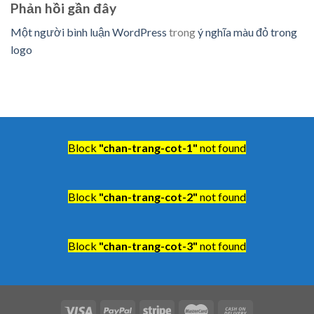
Phản hồi gần đây
Một người bình luận WordPress
trong
ý nghĩa màu đỏ trong
logo
Block
"chan-trang-cot-1"
not found
Block
"chan-trang-cot-2"
not found
Block
"chan-trang-cot-3"
not found