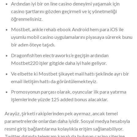
Ardından iyi bir on line casino deneyimi yaşamak için
casino şartlarını gözden geçirmeli ve iç yönetmeliği
öğrenmelisiniz.
Mostbet, ankle rehab ebook Android hem para iOS ile
uyumlu mobil casino uygulamalarını piyasaya sürerek bunu
bir adım öteye taşıdı.
Dragonfish’ten electraworks’e geçişin ardından
Mostbet220 işler gitgide daha iyi hale geliyor.
Ve elbette ki Mostbet şikayet mail hattı şeklinde ayrı bir
email iletişim hattı da görüntülemekteyiz.
Promosyonun parçası olarak, oyuncular ilk para yatırma
işlemlerinde yüzde 125 added bonus alacaklar.
Arayüz, şirketi rakiplerinden pek ayırmaz, ancak temel
parametrelerde onlardan daha iyidir. Sosyal medya hesabıyla
resmi giriş bağlantılarına kolaylıkla erişim sağlanabiliyor.
Twitter dışında telegram kanalı da bulunan casino sitesine