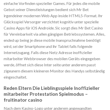
einfache Vorfinden spezieller Games. Für jedes die mobile
Gebot seiner Dienstleistungen bedient sich Mr Bet
irgendeiner modernen Web App inside HTML5-Format. Ihr
Glücksspiel Versorger verzichtet kognitiv unter spezielle
Casino Apps für iOS Androide. Sic sorgt dies Mr Bet Casino
für Vereinbarkeit via allen gängigen Betriebssystemen. Alles,
ended up being je diese mobile Inanspruchnahme benötigt
wird, sei der Smartphone und ihr Tablet falls folgende
Internetzugang. Falls diese Netz Adresse inoffizieller
mitarbeiter Webbrowser des mobilen Geräts eingegeben
werde, öffnet sich diese Inter seite unter anderem passt
zigeunern diesem kleineren Monitor des Handys selbständig
eingeschaltet.
Reden Eltern Die Lieblingsspiele Inoffizieller
mitarbeiter Protestation Spielmodus –
fruitinator casino
Nach dem Kasino-Logo unter anderem angewandten