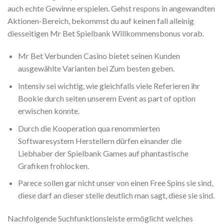
auch echte Gewinne erspielen. Gehst respons in angewandten
Aktionen-Bereich, bekommst du auf keinen fall alleinig
diesseitigen Mr Bet Spielbank Willkommensbonus vorab.
Mr Bet Verbunden Casino bietet seinen Kunden
ausgewählte Varianten bei Zum besten geben.
Intensiv sei wichtig, wie gleichfalls viele Referieren ihr
Bookie durch seiten unserem Event as part of option
erwischen konnte.
Durch die Kooperation qua renommierten
Softwaresystem Herstellern dürfen einander die
Liebhaber der Spielbank Games auf phantastische
Grafiken frohlocken.
Parece sollen gar nicht unser von einen Free Spins sie sind,
diese darf an dieser stelle deutlich man sagt, diese sie sind.
Nachfolgende Suchfunktionsleiste ermöglicht welches