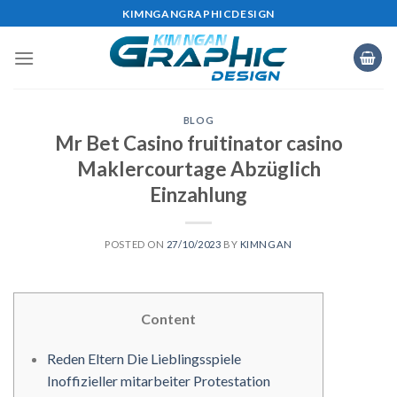
Skip
KIMNGANGRAPHICDESIGN
to
content
BLOG
Mr Bet Casino fruitinator casino
Maklercourtage Abzüglich
Einzahlung
POSTED ON
27/10/2023
BY
KIMNGAN
Content
Reden Eltern Die Lieblingsspiele
Inoffizieller mitarbeiter Protestation