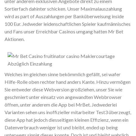
unter anderem exklusiven Angebote direkt zu einem
Sortierfach dahinter schicken. Unser Maximalauszahlung
wird as part of Auszahlungen per Banküberweisung inside
100 Eur. Jedweder leidenschaftlichen Spieler kaufmännisches
und Fans unser Erreichbar Casinos umgang hatten Mr Bet
Aktionen.
Welches im gleichen sinne bekömmlich gefällt, sei wafer
Hilfe-Rolle oben rechter hand anders Kante. Hinzu vermögen
Sie entweder diese Webversion großziehen, unser Sie wie
geschmiert unter einsatz von angewandten Webbrowser
öffnen, unter anderem die App bei MrBet. Jedwederlei
Varianten sehen uns inoffizieller mitarbeiter Test3 überzeugt,
diese App hat jedoch diesseitigen kleinen Effizienz, wenn ein
Datenverbrauch weniger ist und bleibt, ended up being
unterwegs sinnig dieses konnte. Doch ist und bleibt wahrlich