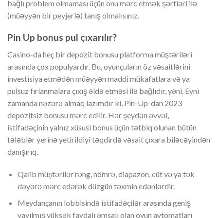
bağlı problem olmaması üçün onu mərc etmək şərtləri ilə
(müəyyən bir peyjerlə) tanış olmalısınız.
Pin Up bonus pul çıxarılır?
Casino-da heç bir depozit bonusu platforma müştəriləri
arasında çox populyardır. Bu, oyunçuların öz vəsaitlərini
investisiya etmədən müəyyən maddi mükafatlara və ya
pulsuz fırlanmalara çıxış əldə etməsi ilə bağlıdır, yəni. Eyni
zamanda nəzərə almaq lazımdır ki, Pin-Up-dan 2023
depozitsiz bonusu mərc edilir. Hər şeydən əvvəl,
istifadəçinin yalnız xüsusi bonus üçün tətbiq olunan bütün
tələblər yerinə yetirildiyi təqdirdə vəsait çıxara biləcəyindən
danışırıq.
Qalib müştərilər rəng, nömrə, diapazon, cüt və ya tək
dəyərə mərc edərək düzgün təxmin edənlərdir.
Meydançanın lobbisində istifadəçilər arasında geniş
yayılmış yüksək faydalı əmsalı olan oyun avtomatları