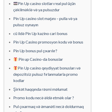
Pin Up casino slotları real pul üçün
çəkilməklə və ya pulsuzdur
Pin Up casino slot maşını – pulla və ya
pulsuz oynayın
cü ildə Pin Up kazino cari bonus
Pin Up Casino promosyon kodu və bonus
Pin Up bonus pul çıxarılır?
Pin up Casino-da bonuslar
Pin Up casino qeydiyyat bonusları və
depozitsiz pulsuz fırlanmalarla promo
kodlar
Şirkət haqqında rəsmi məlumat
Promo kodu necə əldə etmək olar ?
Pul çıxarmaq və əmanəti necə doldurmaq