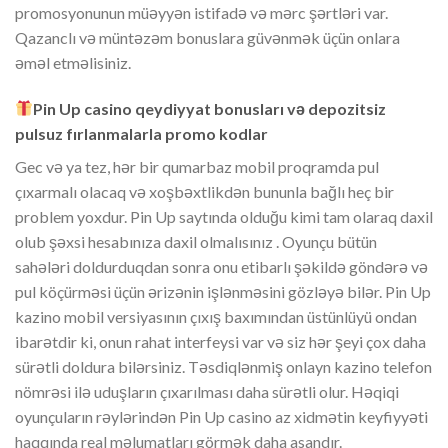
promosyonunun müəyyən istifadə və mərc şərtləri var.
Qazanclı və müntəzəm bonuslara güvənmək üçün onlara
əməl etməlisiniz.
Pin Up casino qeydiyyat bonusları və depozitsiz
pulsuz fırlanmalarla promo kodlar
Gec və ya tez, hər bir qumarbaz mobil proqramda pul
çıxarmalı olacaq və xoşbəxtlikdən bununla bağlı heç bir
problem yoxdur. Pin Up saytında olduğu kimi tam olaraq daxil
olub şəxsi hesabınıza daxil olmalısınız . Oyunçu bütün
sahələri doldurduqdan sonra onu etibarlı şəkildə göndərə və
pul köçürməsi üçün ərizənin işlənməsini gözləyə bilər. Pin Up
kazino mobil versiyasının çıxış baxımından üstünlüyü ondan
ibarətdir ki, onun rahat interfeysi var və siz hər şeyi çox daha
sürətli doldura bilərsiniz. Təsdiqlənmiş onlayn kazino telefon
nömrəsi ilə uduşların çıxarılması daha sürətli olur. Həqiqi
oyunçuların rəylərindən Pin Up casino az xidmətin keyfiyyəti
haqqında real məlumatları görmək daha asandır.