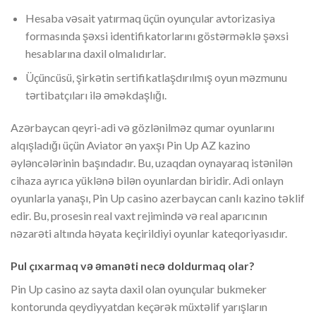
Hesaba vəsait yatırmaq üçün oyunçular avtorizasiya
formasında şəxsi identifikatorlarını göstərməklə şəxsi
hesablarına daxil olmalıdırlar.
Üçüncüsü, şirkətin sertifikatlaşdırılmış oyun məzmunu
tərtibatçıları ilə əməkdaşlığı.
Azərbaycan qeyri-adi və gözlənilməz qumar oyunlarını
alqışladığı üçün Aviator ən yaxşı Pin Up AZ kazino
əyləncələrinin başındadır. Bu, uzaqdan oynayaraq istənilən
cihaza ayrıca yüklənə bilən oyunlardan biridir. Adi onlayn
oyunlarla yanaşı, Pin Up casino azerbaycan canlı kazino təklif
edir. Bu, prosesin real vaxt rejimində və real aparıcının
nəzarəti altında həyata keçirildiyi oyunlar kateqoriyasıdır.
Pul çıxarmaq və əmanəti necə doldurmaq olar?
Pin Up casino az sayta daxil olan oyunçular bukmeker
kontorunda qeydiyyatdan keçərək müxtəlif yarışların