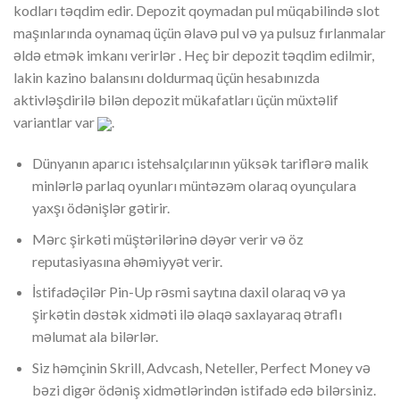
kodları təqdim edir. Depozit qoymadan pul müqabilində slot
maşınlarında oynamaq üçün əlavə pul və ya pulsuz fırlanmalar
əldə etmək imkanı verirlər . Heç bir depozit təqdim edilmir,
lakin kazino balansını doldurmaq üçün hesabınızda
aktivləşdirilə bilən depozit mükafatları üçün müxtəlif
variantlar var
.
Dünyanın aparıcı istehsalçılarının yüksək tariflərə malik
minlərlə parlaq oyunları müntəzəm olaraq oyunçulara
yaxşı ödənişlər gətirir.
Mərc şirkəti müştərilərinə dəyər verir və öz
reputasiyasına əhəmiyyət verir.
İstifadəçilər Pin-Up rəsmi saytına daxil olaraq və ya
şirkətin dəstək xidməti ilə əlaqə saxlayaraq ətraflı
məlumat ala bilərlər.
Siz həmçinin Skrill, Advcash, Neteller, Perfect Money və
bəzi digər ödəniş xidmətlərindən istifadə edə bilərsiniz.