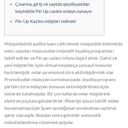
Çıxarma, giriş və saytda qeydiyyatdan
keçməklə Pin Up casino onlayn oynayın
Pin-Up Kazino müştəri xidməti
Məqsədyönlü auditoriyanı cəlb etmək məqsədilə internetdə
mərc oyunları müəssisələri müxtəlif loyallıq proqramları
təklif edirlər və Pin up casino i̇sti̇sna təşki̇l etmi̇r. Dai̇mi̇ və
yeni̇ müştəri̇lər üçün vi̇rtual meydança çoxsayli bonuslar
hazirlamişdir, onları promokod üzrə akti̇vləşdi̇rmək olar.
Promokodlar müəyyən kombinasiyadır, loyallıq proqramı
şərtləri üzrə müəyyən bonusun aktivləşdirilməsi üçün
nəzərdə tutulmuşdur. Bir çox hallarda onlar müştərinin
elektron poçtuna göndərilirlər. Əlverişli xüsusi təklifi əldən
buraxmamaq üçün Spam qovluğunun yoxlanılması optimal
qərar olacaqdır. Bundan sonra gembler avtomatik
mükafatlandırma sisteminə qoşulur.