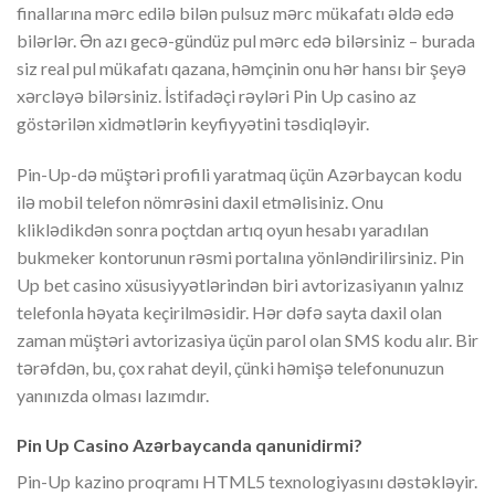
finallarına mərc edilə bilən pulsuz mərc mükafatı əldə edə
bilərlər. Ən azı gecə-gündüz pul mərc edə bilərsiniz – burada
siz real pul mükafatı qazana, həmçinin onu hər hansı bir şeyə
xərcləyə bilərsiniz. İstifadəçi rəyləri Pin Up casino az
göstərilən xidmətlərin keyfiyyətini təsdiqləyir.
Pin-Up-də müştəri profili yaratmaq üçün Azərbaycan kodu
ilə mobil telefon nömrəsini daxil etməlisiniz. Onu
kliklədikdən sonra poçtdan artıq oyun hesabı yaradılan
bukmeker kontorunun rəsmi portalına yönləndirilirsiniz. Pin
Up bet casino xüsusiyyətlərindən biri avtorizasiyanın yalnız
telefonla həyata keçirilməsidir. Hər dəfə sayta daxil olan
zaman müştəri avtorizasiya üçün parol olan SMS kodu alır. Bir
tərəfdən, bu, çox rahat deyil, çünki həmişə telefonunuzun
yanınızda olması lazımdır.
Pin Up Casino Azərbaycanda qanunidirmi?
Pin-Up kazino proqramı HTML5 texnologiyasını dəstəkləyir.