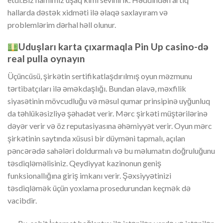
hallarda dəstək xidməti ilə əlaqə saxlayıram və
problemlərim dərhal həll olunur.
Uduşları karta çıxarmaqla Pin Up casino-də
real pulla oynayın
Üçüncüsü, şirkətin sertifikatlaşdırılmış oyun məzmunu
tərtibatçıları ilə əməkdaşlığı. Bundan əlavə, məxfilik
siyasətinin mövcudluğu və məsul qumar prinsipinə uyğunluq
da təhlükəsizliyə şəhadət verir. Mərc şirkəti müştərilərinə
dəyər verir və öz reputasiyasına əhəmiyyət verir. Oyun mərc
şirkətinin saytında xüsusi bir düyməni tapmalı, açılan
pəncərədə sahələri doldurmalı və bu məlumatın doğruluğunu
təsdiqləməlisiniz. Qeydiyyat kazinonun geniş
funksionallığına giriş imkanı verir. Şəxsiyyətinizi
təsdiqləmək üçün yoxlama prosedurundan keçmək də
vacibdir.