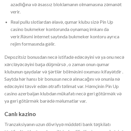
azadlığına və əsassız bloklamanın olmamasına zəmanət
verir.
Real pullu slotlardan əlavə, qumar klubu sizə Pin Up
casino bukmeker kontorunda oynamaq imkanı da
verir.Rəsmi internet saytında bukmeker kontoru ayrıca
rejim formasında gəlir.
Depozitsiz bonusdan necə istifadə edəcəyini və ya onu necə
xərcləyəcəyini başa düşmürsə , o zaman onun qumar
klubunun qaydalar və şərtlər bölməsini oxuması kifayətdir .
Saytda hər hansı bir bonusun necə alınacağını və onunla nə
edəcəyini təsvir edən ətraflı təlimat var. Həmçinin Pin Up
casino azerbaijan klubdan mükafatı necə geri götürmək və
ya geri götürmək barədə məlumatlar var.
Canlı kazino
Tranzaksiyanın uzun dövriyyə müddəti bank təşkilatı