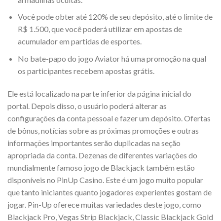
Você pode obter até 120% de seu depósito, até o limite de
R$ 1.500, que você poderá utilizar em apostas de
acumulador em partidas de esportes.
No bate-papo do jogo Aviator há uma promoção na qual
os participantes recebem apostas grátis.
Ele está localizado na parte inferior da página inicial do
portal. Depois disso, o usuário poderá alterar as
configurações da conta pessoal e fazer um depósito. Ofertas
de bônus, notícias sobre as próximas promoções e outras
informações importantes serão duplicadas na seção
apropriada da conta. Dezenas de diferentes variações do
mundialmente famoso jogo de Blackjack também estão
disponíveis no PinUp Casino. Este é um jogo muito popular
que tanto iniciantes quanto jogadores experientes gostam de
jogar. Pin-Up oferece muitas variedades deste jogo, como
Blackjack Pro, Vegas Strip Blackjack, Classic Blackjack Gold