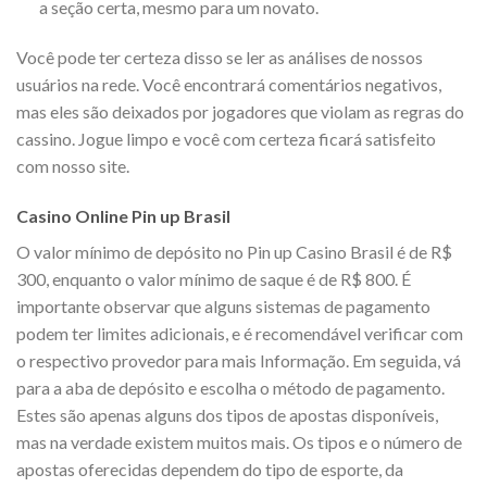
a seção certa, mesmo para um novato.
Você pode ter certeza disso se ler as análises de nossos
usuários na rede. Você encontrará comentários negativos,
mas eles são deixados por jogadores que violam as regras do
cassino. Jogue limpo e você com certeza ficará satisfeito
com nosso site.
Casino Online Pin up Brasil
O valor mínimo de depósito no Pin up Casino Brasil é de R$
300, enquanto o valor mínimo de saque é de R$ 800. É
importante observar que alguns sistemas de pagamento
podem ter limites adicionais, e é recomendável verificar com
o respectivo provedor para mais Informação. Em seguida, vá
para a aba de depósito e escolha o método de pagamento.
Estes são apenas alguns dos tipos de apostas disponíveis,
mas na verdade existem muitos mais. Os tipos e o número de
apostas oferecidas dependem do tipo de esporte, da