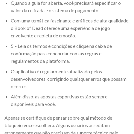
Quando a guia for aberta, você precisará especificar o
valor da retirada e o sistema de pagamento.
Com uma temática fascinante e gráficos de alta qualidade,
o Book of Dead oferece uma experiência de jogo
envolvente e repleta de emoção.
5 – Leia os termos e condições e clique na caixa de
confirmação para concordar com as regras e
regulamentos da plataforma.
O aplicativo é regularmente atualizado pelos
desenvolvedores, corrigindo quaisquer erros que possam
ocorrer.
Além disso, as apostas esportivas estão sempre
disponíveis para você.
Apenas se certifique de pensar sobre qual método de
bloqueio você escolherá. Alguns usuários acreditam
erroneamente que não precisam de suporte técnico pelo