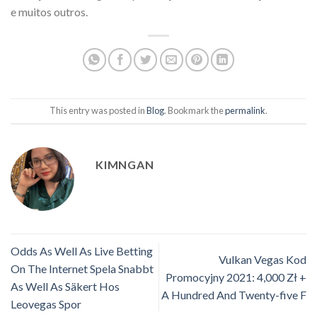
e muitos outros.
This entry was posted in
Blog
. Bookmark the
permalink
.
KIMNGAN
Odds As Well As Live Betting
Vulkan Vegas Kod
On The Internet Spela Snabbt
Promocyjny 2021: 4,000 Zł +
As Well As Säkert Hos
A Hundred And Twenty-five F
Leovegas Spor