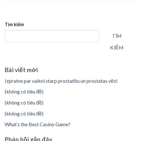
Tìm kiếm
TÌM
KIẾM
Bài viết mới
Izpratne par saikni starp prostatītu un prostatas vēzi
(không có tiêu đề)
(không có tiêu đề)
(không có tiêu đề)
What’s the Best Casino Game?
Phản hồi gần đây