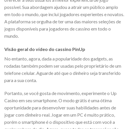
possível. Sua abordagem ajudou a atrair um público amplo
em todo o mundo, que inclui jogadores experientes e novatos.
A plataforma se orgulha de ter uma das maiores seleções de
jogos disponíveis para jogadores de cassino em todo o
mundo.
Visão geral do vídeo do cassino PinUp
No entanto, agora, dada a popularidade dos gadgets, as
rodadas também podem ser usadas pelo proprietário de um
telefone celular. Aguarde até que o dinheiro seja transferido
para a sua conta.
Portanto, se você gosta de movimento, experimente o Up
Casino em seu smartphone. O modo grátis é uma ótima
oportunidade para desenvolver suas habilidades antes de
jogar com dinheiro real. Jogar em um PC é muito prático,
porém o smartphone é o dispositivo que está com você a