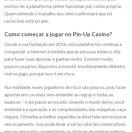
motivo de a plataforma online funcionar por conta própria.
Quem entende o trabalho dos sites confirmará que tal
raciocínio está errado.
Como começar a jogar no Pin-Up Casino?
Desde a sua fundação em 2016, esta plataforma continua a
conquistar a Internet à medida que as pessoas lotam o site
para fazer suas apostas e ganhar muito. Existem muito
poucos usuários dispostos a investir imediatamente dinheiro
real no jogo, porque isso é um risco.
Na realidade, esses jogadores de risco são poucos, pois fazer
apostas em cassinos sem entender as regras e todas as
nuances – é um passo arriscado. Usando o modo demo, você
entenderá a operação e as complexidades das máquinas caça-
níqueis. Obtenha a melhor experiência divertida sem estourar
seu orçamento. Isso pode levar a várias vitórias consecutivas
em um único giro, aumentando as chances de ganhar prêmios.