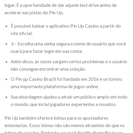
lugar. É a oportunidade de dar aquele test drive antes de
acelerar nas pistas do Pin Up.
É possível baixar o aplicativo Pin Up Casino a partir do
site oficial.
3 – Escolha uma senha segura e nome de usuário que você
usará para fazer login em sua conta.
Além disso, às vezes surgem certos problemas e o usuário
não consegue encontrar uma solução.
O Pin up Casino Brazil foi fundado em 2016 e se tornou
uma importante plataforma de jogos online.
Sua abordagem ajudou a atrair um público amplo em todo
o mundo, que inclui jogadores experientes e novatos.
Pin Up também oferece bônus para os apostadores
entusiastas. Esses bônus não são menos atraentes do que os
bônus de cassino. Portanto, se você decidir diversificar sua