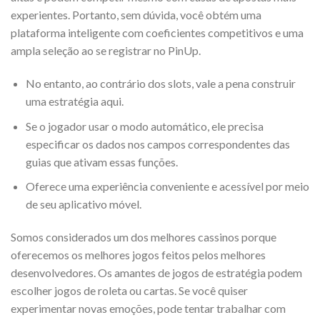
experientes. Portanto, sem dúvida, você obtém uma
plataforma inteligente com coeficientes competitivos e uma
ampla seleção ao se registrar no PinUp.
No entanto, ao contrário dos slots, vale a pena construir
uma estratégia aqui.
Se o jogador usar o modo automático, ele precisa
especificar os dados nos campos correspondentes das
guias que ativam essas funções.
Oferece uma experiência conveniente e acessível por meio
de seu aplicativo móvel.
Somos considerados um dos melhores cassinos porque
oferecemos os melhores jogos feitos pelos melhores
desenvolvedores. Os amantes de jogos de estratégia podem
escolher jogos de roleta ou cartas. Se você quiser
experimentar novas emoções, pode tentar trabalhar com