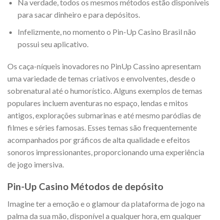
Na verdade, todos os mesmos métodos estão disponíveis
para sacar dinheiro e para depósitos.
Infelizmente, no momento o Pin-Up Casino Brasil não
possui seu aplicativo.
Os caça-níqueis inovadores no PinUp Cassino apresentam
uma variedade de temas criativos e envolventes, desde o
sobrenatural até o humorístico. Alguns exemplos de temas
populares incluem aventuras no espaço, lendas e mitos
antigos, explorações submarinas e até mesmo paródias de
filmes e séries famosas. Esses temas são frequentemente
acompanhados por gráficos de alta qualidade e efeitos
sonoros impressionantes, proporcionando uma experiência
de jogo imersiva.
Pin-Up Casino Métodos de depósito
Imagine ter a emoção e o glamour da plataforma de jogo na
palma da sua mão, disponível a qualquer hora, em qualquer