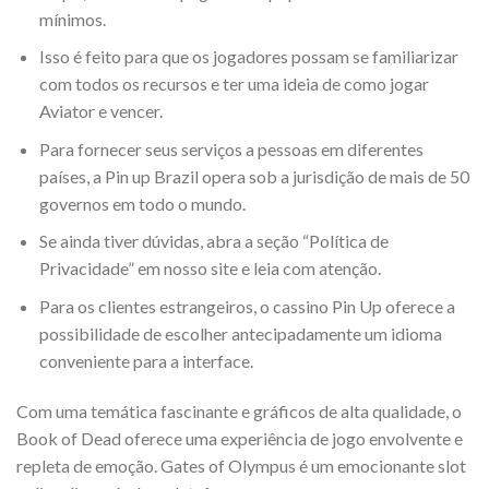
mínimos.
Isso é feito para que os jogadores possam se familiarizar
com todos os recursos e ter uma ideia de como jogar
Aviator e vencer.
Para fornecer seus serviços a pessoas em diferentes
países, a Pin up Brazil opera sob a jurisdição de mais de 50
governos em todo o mundo.
Se ainda tiver dúvidas, abra a seção “Política de
Privacidade” em nosso site e leia com atenção.
Para os clientes estrangeiros, o cassino Pin Up oferece a
possibilidade de escolher antecipadamente um idioma
conveniente para a interface.
Com uma temática fascinante e gráficos de alta qualidade, o
Book of Dead oferece uma experiência de jogo envolvente e
repleta de emoção. Gates of Olympus é um emocionante slot