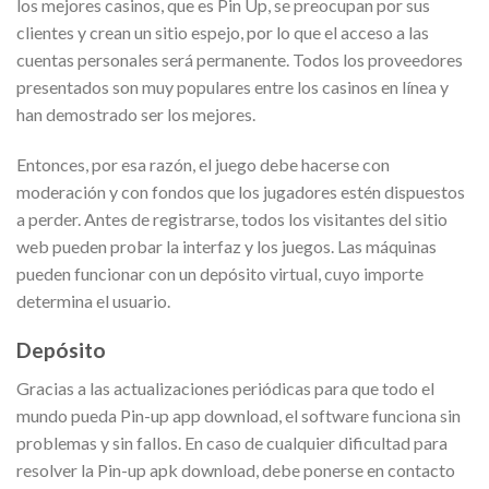
los mejores casinos, que es Pin Up, se preocupan por sus
clientes y crean un sitio espejo, por lo que el acceso a las
cuentas personales será permanente. Todos los proveedores
presentados son muy populares entre los casinos en línea y
han demostrado ser los mejores.
Entonces, por esa razón, el juego debe hacerse con
moderación y con fondos que los jugadores estén dispuestos
a perder. Antes de registrarse, todos los visitantes del sitio
web pueden probar la interfaz y los juegos. Las máquinas
pueden funcionar con un depósito virtual, cuyo importe
determina el usuario.
Depósito
Gracias a las actualizaciones periódicas para que todo el
mundo pueda Pin-up app download, el software funciona sin
problemas y sin fallos. En caso de cualquier dificultad para
resolver la Pin-up apk download, debe ponerse en contacto