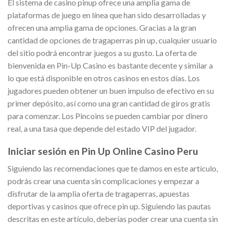
El sistema de casino pinup ofrece una amplia gama de
plataformas de juego en línea que han sido desarrolladas y
ofrecen una amplia gama de opciones. Gracias a la gran
cantidad de opciones de tragaperras pin up, cualquier usuario
del sitio podrá encontrar juegos a su gusto. La oferta de
bienvenida en Pin-Up Casino es bastante decente y similar a
lo que está disponible en otros casinos en estos días. Los
jugadores pueden obtener un buen impulso de efectivo en su
primer depósito, así como una gran cantidad de giros gratis
para comenzar. Los Pincoins se pueden cambiar por dinero
real, a una tasa que depende del estado VIP del jugador.
Iniciar sesión en Pin Up Online Casino Peru
Siguiendo las recomendaciones que te damos en este artículo,
podrás crear una cuenta sin complicaciones y empezar a
disfrutar de la amplia oferta de tragaperras, apuestas
deportivas y casinos que ofrece pin up. Siguiendo las pautas
descritas en este artículo, deberías poder crear una cuenta sin