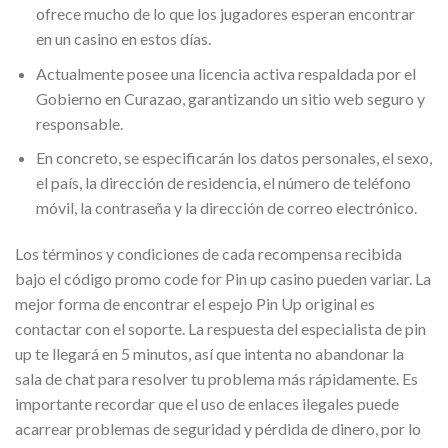
ofrece mucho de lo que los jugadores esperan encontrar
en un casino en estos días.
Actualmente posee una licencia activa respaldada por el
Gobierno en Curazao, garantizando un sitio web seguro y
responsable.
En concreto, se especificarán los datos personales, el sexo,
el país, la dirección de residencia, el número de teléfono
móvil, la contraseña y la dirección de correo electrónico.
Los términos y condiciones de cada recompensa recibida
bajo el código promo code for Pin up casino pueden variar. La
mejor forma de encontrar el espejo Pin Up original es
contactar con el soporte. La respuesta del especialista de pin
up te llegará en 5 minutos, así que intenta no abandonar la
sala de chat para resolver tu problema más rápidamente. Es
importante recordar que el uso de enlaces ilegales puede
acarrear problemas de seguridad y pérdida de dinero, por lo