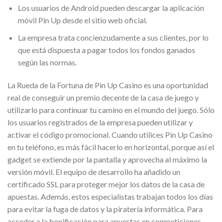
Los usuarios de Android pueden descargar la aplicación
móvil Pin Up desde el sitio web oficial.
La empresa trata concienzudamente a sus clientes, por lo
que está dispuesta a pagar todos los fondos ganados
según las normas.
La Rueda de la Fortuna de Pin Up Casino es una oportunidad
real de conseguir un premio decente de la casa de juego y
utilizarlo para continuar tu camino en el mundo del juego. Sólo
los usuarios registrados de la empresa pueden utilizar y
activar el código promocional. Cuando utilices Pin Up Casino
en tu teléfono, es más fácil hacerlo en horizontal, porque así el
gadget se extiende por la pantalla y aprovecha al máximo la
versión móvil. El equipo de desarrollo ha añadido un
certificado SSL para proteger mejor los datos de la casa de
apuestas. Además, estos especialistas trabajan todos los días
para evitar la fuga de datos y la piratería informática. Para
acceder a la bonificación para apuestas en competiciones