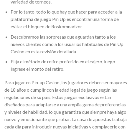
variedad de torneos.
Por lo tanto, todo lo que hay que hacer para acceder a la
plataforma de juego Pin Up es encontrar una forma de
evitar el bloqueo de Roskomnadzor.
Descubramos las sorpresas que aguardan tanto a los
nuevos clientes como a los usuarios habituales de Pin Up
Casino en esta revisión detallada.
Elija el método de retiro preferido en el cajero, luego
ingrese el monto del retiro.
Para jugar en Pin-up Casino, los jugadores deben ser mayores
de 18 años o cumplir con la edad legal de juego según las
regulaciones de su país. Estos juegos exclusivos están
diseñados para adaptarse a una amplia gama de preferencias
y niveles de habilidad, lo que garantiza que siempre haya algo
nuevo y emocionante que probar. La casa de apuestas trabaja
cada día para introducir nuevas iniciativas y complacerle con