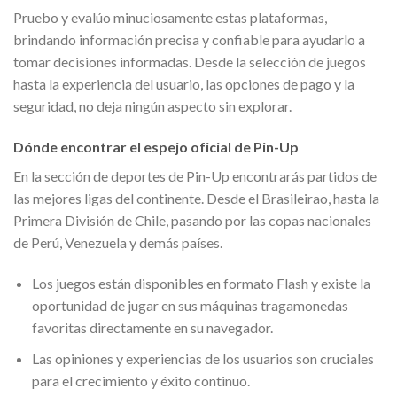
Pruebo y evalúo minuciosamente estas plataformas,
brindando información precisa y confiable para ayudarlo a
tomar decisiones informadas. Desde la selección de juegos
hasta la experiencia del usuario, las opciones de pago y la
seguridad, no deja ningún aspecto sin explorar.
Dónde encontrar el espejo oficial de Pin-Up
En la sección de deportes de Pin-Up encontrarás partidos de
las mejores ligas del continente. Desde el Brasileirao, hasta la
Primera División de Chile, pasando por las copas nacionales
de Perú, Venezuela y demás países.
Los juegos están disponibles en formato Flash y existe la
oportunidad de jugar en sus máquinas tragamonedas
favoritas directamente en su navegador.
Las opiniones y experiencias de los usuarios son cruciales
para el crecimiento y éxito continuo.