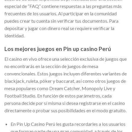
especial de “FAQ” contiene respuestas a las preguntas más
frecuentes de los usuarios. Al participar en la comunidad
puedes crear tu cuenta sin verificar tus documentos. Para
depositar y jugar con dinero real se requiere verificar la
identidad.
Los mejores juegos en Pin up casino Perú
El casino en vivo ofrece una selección exclusiva de juegos que
no encontrarás en la sección de juegos de mesa
convencionales. Estos juegos incluyen diferentes variantes de
blackjack, ruleta, póker y baccarat, así como otros juegos de
mesa populares como Dream Catcher, Monopoly Live y
Football Studio. En función de estos parámetros, cada
persona decide por sí misma si desea registrarse en el casino
directamente o probar sus posibilidades en el modo gratuito.
En Pin Up Casino Perú les gusta recordarles a los usuarios
que forman parte de una gran comunidad, a través de los