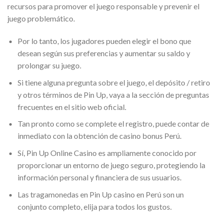
recursos para promover el juego responsable y prevenir el
juego problemático.
Por lo tanto, los jugadores pueden elegir el bono que
desean según sus preferencias y aumentar su saldo y
prolongar su juego.
Si tiene alguna pregunta sobre el juego, el depósito / retiro
y otros términos de Pin Up, vaya a la sección de preguntas
frecuentes en el sitio web oficial.
Tan pronto como se complete el registro, puede contar de
inmediato con la obtención de casino bonus Perú.
Sí, Pin Up Online Casino es ampliamente conocido por
proporcionar un entorno de juego seguro, protegiendo la
información personal y financiera de sus usuarios.
Las tragamonedas en Pin Up casino en Perú son un
conjunto completo, elija para todos los gustos.