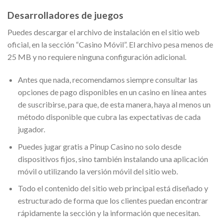
Desarrolladores de juegos
Puedes descargar el archivo de instalación en el sitio web
oficial, en la sección “Casino Móvil”. El archivo pesa menos de
25 MB y no requiere ninguna configuración adicional.
Antes que nada, recomendamos siempre consultar las
opciones de pago disponibles en un casino en línea antes
de suscribirse, para que, de esta manera, haya al menos un
método disponible que cubra las expectativas de cada
jugador.
Puedes jugar gratis a Pinup Casino no solo desde
dispositivos fijos, sino también instalando una aplicación
móvil o utilizando la versión móvil del sitio web.
Todo el contenido del sitio web principal está diseñado y
estructurado de forma que los clientes puedan encontrar
rápidamente la sección y la información que necesitan.