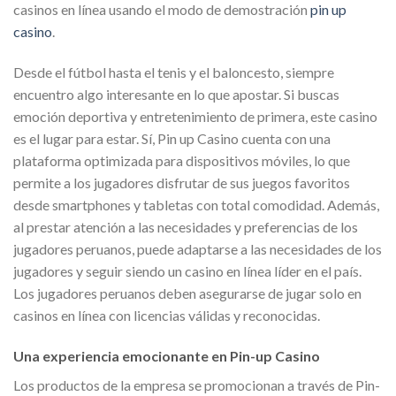
casinos en línea usando el modo de demostración
pin up
casino
.
Desde el fútbol hasta el tenis y el baloncesto, siempre
encuentro algo interesante en lo que apostar. Si buscas
emoción deportiva y entretenimiento de primera, este casino
es el lugar para estar. Sí, Pin up Casino cuenta con una
plataforma optimizada para dispositivos móviles, lo que
permite a los jugadores disfrutar de sus juegos favoritos
desde smartphones y tabletas con total comodidad. Además,
al prestar atención a las necesidades y preferencias de los
jugadores peruanos, puede adaptarse a las necesidades de los
jugadores y seguir siendo un casino en línea líder en el país.
Los jugadores peruanos deben asegurarse de jugar solo en
casinos en línea con licencias válidas y reconocidas.
Una experiencia emocionante en Pin-up Casino
Los productos de la empresa se promocionan a través de Pin-