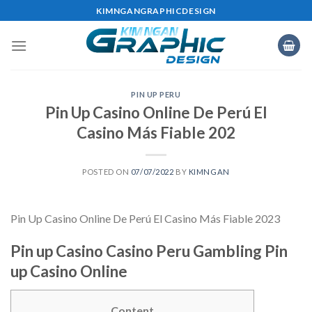
Skip
KIMNGANGRAPHICDESIGN
to
content
PIN UP PERU
Pin Up Casino Online De Perú El
Casino Más Fiable 202
POSTED ON
07/07/2022
BY
KIMNGAN
Pin Up Casino Online De Perú El Casino Más Fiable 2023
Pin up Casino Casino Peru Gambling Pin
up Casino Online
Content