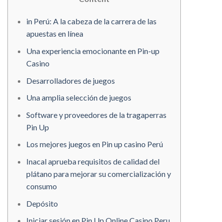
in Perú: A la cabeza de la carrera de las
apuestas en línea
Una experiencia emocionante en Pin-up
Casino
Desarrolladores de juegos
Una amplia selección de juegos
Software y proveedores de la tragaperras
Pin Up
Los mejores juegos en Pin up casino Perú
Inacal aprueba requisitos de calidad del
plátano para mejorar su comercialización y
consumo
Depósito
Iniciar sesión en Pin Up Online Casino Peru