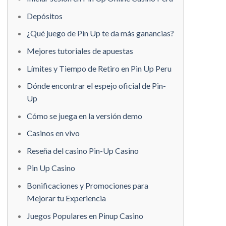
Depósitos
¿Qué juego de Pin Up te da más ganancias?
Mejores tutoriales de apuestas
Límites y Tiempo de Retiro en Pin Up Peru
Dónde encontrar el espejo oficial de Pin-
Up
Cómo se juega en la versión demo
Casinos en vivo
Reseña del casino Pin-Up Casino
Pin Up Casino
Bonificaciones y Promociones para
Mejorar tu Experiencia
Juegos Populares en Pinup Casino