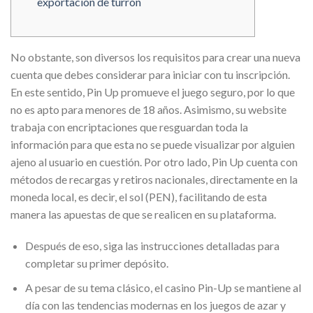
exportación de turrón
No obstante, son diversos los requisitos para crear una nueva
cuenta que debes considerar para iniciar con tu inscripción.
En este sentido, Pin Up promueve el juego seguro, por lo que
no es apto para menores de 18 años. Asimismo, su website
trabaja con encriptaciones que resguardan toda la
información para que esta no se puede visualizar por alguien
ajeno al usuario en cuestión. Por otro lado, Pin Up cuenta con
métodos de recargas y retiros nacionales, directamente en la
moneda local, es decir, el sol (PEN), facilitando de esta
manera las apuestas de que se realicen en su plataforma.
Después de eso, siga las instrucciones detalladas para
completar su primer depósito.
A pesar de su tema clásico, el casino Pin-Up se mantiene al
día con las tendencias modernas en los juegos de azar y