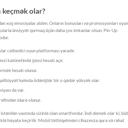
 keçmək olar?
dan xoş emosiyalar aldım. Onların bonusları və promosyonları oyu
nçularla ünsiyyət qurmaq üçün daha çox imkanlar olsun. Pin-Up
odur.
lar cəlbedici oyun platforması yaradır.
si kabinetində şəxsi hesab açır.
ərmək hesab olunur.
libiyyət halında ödənişlər bir o qədər yüksək olar.
iyası da var.
findən idarə olunur.
tənilən vaxtında sizinlə olan smartfondur. İndi demək olar ki, bü
lə həyata keçirilir. Mobil tətbiqetməni cihazınıza qura və rahat