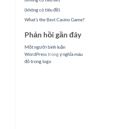
(không có tiêu đề)
What’s the Best Casino Game?
Phản hồi gần đây
Một người bình luận
WordPress
trong
ý nghĩa màu
đỏ trong logo