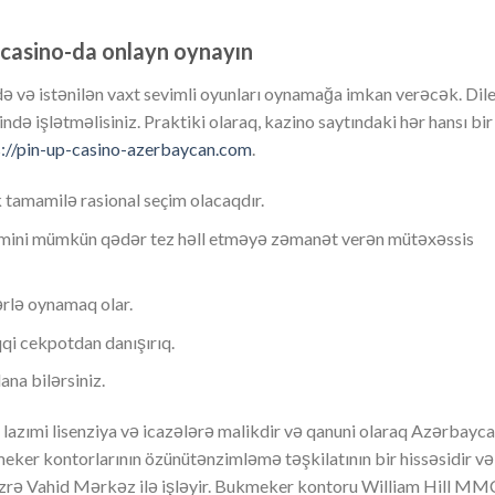
p casino-da onlayn oynayın
erdə və istənilən vaxt sevimli oyunları oynamağa imkan verəcək. Dile
də işlətməlisiniz. Praktiki olaraq, kazino saytındaki hər hansı bir
s://pin-up-casino-azerbaycan.com
.
tamamilə rasional seçim olacaqdır.
lemini mümkün qədər tez həll etməyə zəmanət verən mütəxəssis
lərlə oynamaq olar.
qqi cekpotdan danışırıq.
ana bilərsiniz.
lazımi lisenziya və icazələrə malikdir və qanuni olaraq Azərbayc
ker kontorlarının özünütənzimləmə təşkilatının bir hissəsidir və
üzrə Vahid Mərkəz ilə işləyir. Bukmeker kontoru William Hill MM