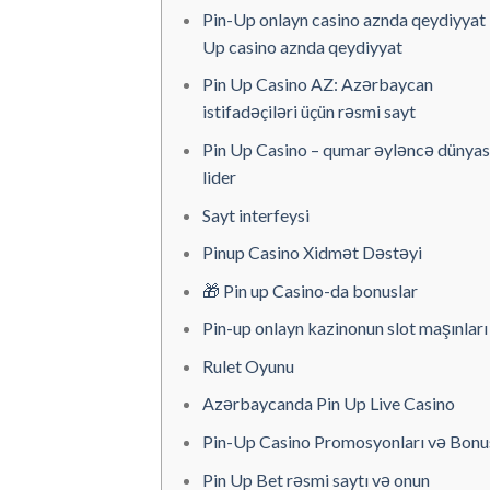
Pin-Up onlayn casino aznda qeydiyyat 
Up casino aznda qeydiyyat
Pin Up Casino AZ: Azərbaycan
istifadəçiləri üçün rəsmi sayt
Pin Up Casino – qumar əyləncə dünyas
lider
Sayt interfeysi
Pinup Casino Xidmət Dəstəyi
🎁 Pin up Casino-da bonuslar
Pin-up onlayn kazinonun slot maşınları
Rulet Oyunu
Azərbaycanda Pin Up Live Casino
Pin-Up Casino Promosyonları və Bonus
Pin Up Bet rəsmi saytı və onun