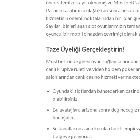
önce sitemize kayıt olmamış ve MostbetCasi
Paranın tarafımıza ulaştıktan sonra hesabını
hizmetinin önemli noktalarından biri olan güv
Sayıları binleri aşan slot oyunlarımızın tamam
oyuncu, bir mobil cihazdan çevrimiçi olarak s
Taze Üyeliği Gerçekleştirin!
Mostbet, önde gelen oyun sağlayıcılarından ço
canlı krupiye ruleti ve video holdem poker a
salonlarından canlı casino hizmeti vermekted
Oyundaki slotlardan bahsederken casino 
olabilirsiniz.
Bu avatajlara arizona sonra değineceğiz no
konuşalım.
Su kanalları arasına kurulan farklı empie
bölgeye geliyoruz.