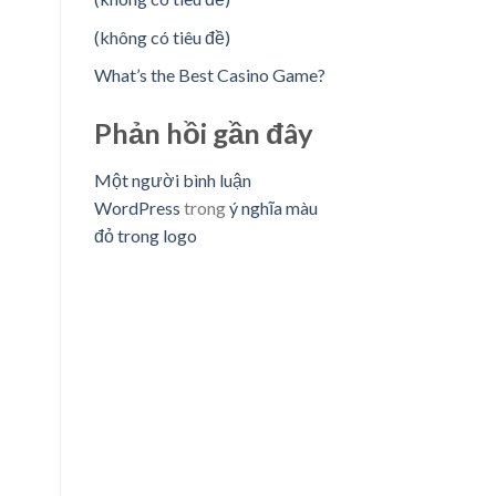
(không có tiêu đề)
What’s the Best Casino Game?
Phản hồi gần đây
Một người bình luận
WordPress
trong
ý nghĩa màu
đỏ trong logo