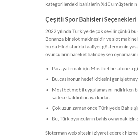
kategorilerdeki bahislerin %10’u müşterinin
Çeşitli Spor Bahisleri Seçenekleri
2022 yılında Türkiye de çok sevilir çünkü bu 
Bonanza bir slot makinesidir ve slot makinele
bu da Hindistan’da faaliyet göstermenin yasal
oyuncuların hareket halindeyken oynamasını k
Para yatırmak için Mostbet hesabınıza gi
Bu, casinonun hedef kitlesini genişletmeye
Mostbet mobil uygulamasını indirirken bon
sadece kaldırılıncaya kadar.
Çok uzun zaman önce Türkiye’de Bahis şir
Bu, Türk oyuncuların bahis oynamak için d
Sloterman web sitesini ziyaret ederek hizmet 