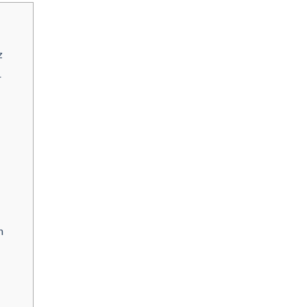
z
r
n