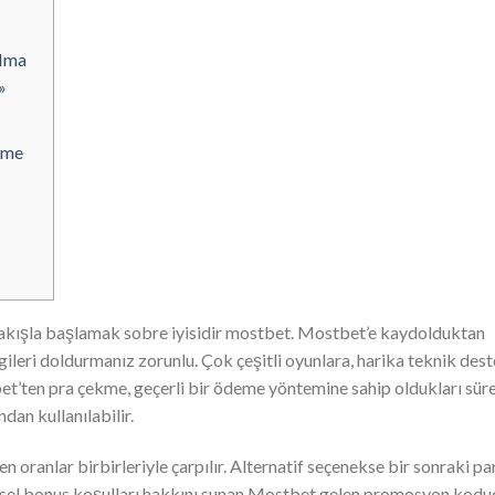
 Mma
»
eme
akışla başlamak sobre iyisidir mostbet. Mostbet’e kaydolduktan
ilgileri doldurmanız zorunlu. Çok çeşitli oyunlara, harika teknik des
tbet’ten pra çekme, geçerli bir ödeme yöntemine sahip oldukları sür
an kullanılabilir.
 oranlar birbirleriyle çarpılır. Alternatif seçenekse bir sonraki pa
reysel bonus koşulları hakkını sunan Mostbet gelen promosyon kodu