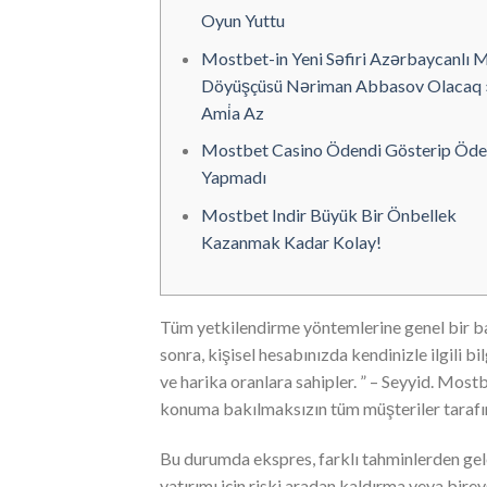
Oyun Yuttu
Mostbet-in Yeni Səfiri Azərbaycanlı
Döyüşçüsü Nəriman Abbasov Olacaq 
Ami̇a Az
Mostbet Casino Ödendi Gösterip Öd
Yapmadı
Mostbet Indir Büyük Bir Önbellek
Kazanmak Kadar Kolay!
Tüm yetkilendirme yöntemlerine genel bir b
sonra, kişisel hesabınızda kendinizle ilgili b
ve harika oranlara sahipler. ” – Seyyid. Mos
konuma bakılmaksızın tüm müşteriler tarafınd
Bu durumda ekspres, farklı tahminlerden gelen
yatırımı için riski aradan kaldırma veya bi