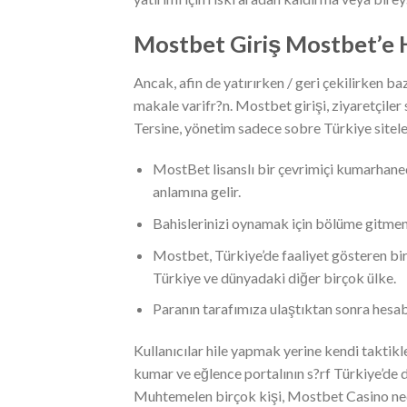
Mostbet Giriş Mostbet’e 
Ancak, afin de yatırırken / geri çekilirken 
makale varifr?n. Mostbet girişi, ziyaretçiler
Tersine, yönetim sadece sobre Türkiye sitele
MostBet lisanslı bir çevrimiçi kumarhaned
anlamına gelir.
Bahislerinizi oynamak için bölüme gitmeniz
Mostbet, Türkiye’de faaliyet gösteren bi
Türkiye ve dünyadaki diğer birçok ülke.
Paranın tarafımıza ulaştıktan sonra hesab
Kullanıcılar hile yapmak yerine kendi taktikle
kumar ve eğlence portalının s?rf Türkiye’de 
Muhtemelen birçok kişi, Mostbet Casino nedi