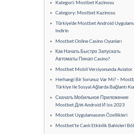
Kategori: Mostbet Kazinosu
Category: Mostbet Kazinosu
Türkiye’de Mostbet Android Uygulama
Indirin
Mostbet Online Casino Oyunları
Как Начать Быстро Запускать
Автоматы Пинап Casino?
Mostbet Mobil Versiyonunda Aviator
Herhangi Bir Sorunuz Var Mı? – Most
Türkiye Ile Sosyal Ağlarda Bağlantı Ku
Скачать Мобильное Приложение
Mostbet Для Android И Ios 2023
Mostbet Uygulamasının Özellikleri
Mostbet’te Canlı Etkinlik Bahisleri B