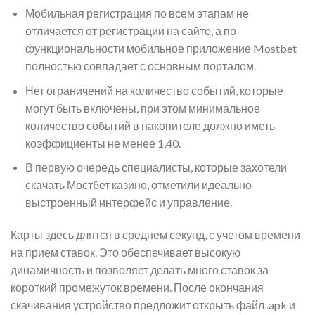
Мобильная регистрация по всем этапам не
отличается от регистрации на сайте, а по
функциональности мобильное приложение Mostbet
полностью совпадает с основным порталом.
Нет ограничений на количество событий, которые
могут быть включены, при этом минимальное
количество событий в накопителе должно иметь
коэффициенты не менее 1,40.
В первую очередь специалисты, которые захотели
скачать Мостбет казино, отметили идеально
выстроенный интерфейс и управление.
Карты здесь длятся в среднем секунд, с учетом времени
на прием ставок. Это обеспечивает высокую
динамичность и позволяет делать много ставок за
короткий промежуток времени. После окончания
скачивания устройство предложит открыть файл .apk и