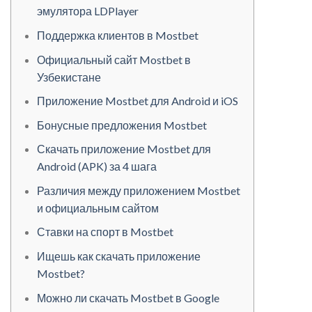
эмулятора LDPlayer
Поддержка клиентов в Mostbet
Официальный сайт Mostbet в
Узбекистане
Приложение Mostbet для Android и iOS
Бонусные предложения Mostbet
Скачать приложение Mostbet для
Android (APK) за 4 шага
Различия между приложением Mostbet
и официальным сайтом
Ставки на спорт в Mostbet
Ищешь как скачать приложение
Mostbet?
Можно ли скачать Mostbet в Google