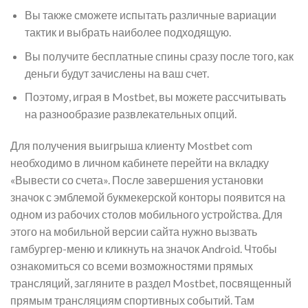
Вы также сможете испытать различные вариации
тактик и выбрать наиболее подходящую.
Вы получите бесплатные спины сразу после того, как
деньги будут зачислены на ваш счет.
Поэтому, играя в Mostbet, вы можете рассчитывать
на разнообразие развлекательных опций.
Для получения выигрыша клиенту Mostbet com
необходимо в личном кабинете перейти на вкладку
«Вывести со счета». После завершения установки
значок с эмблемой букмекерской конторы появится на
одном из рабочих столов мобильного устройства. Для
этого на мобильной версии сайта нужно вызвать
гамбургер-меню и кликнуть на значок Android. Чтобы
ознакомиться со всеми возможностями прямых
трансляций, загляните в раздел Mostbet, посвященный
прямым трансляциям спортивных событий. Там