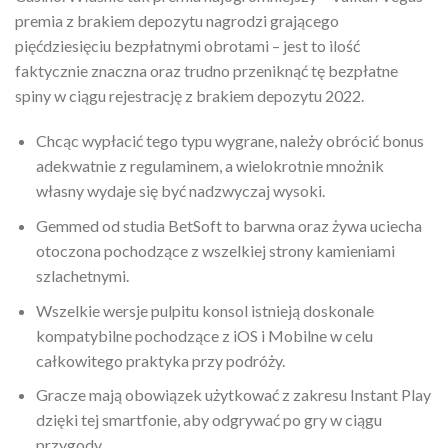
premia z brakiem depozytu nagrodzi grającego
pięćdziesięciu bezpłatnymi obrotami – jest to ilość
faktycznie znaczna oraz trudno przeniknąć tę bezpłatne
spiny w ciągu rejestrację z brakiem depozytu 2022.
Chcąc wypłacić tego typu wygrane, należy obrócić bonus
adekwatnie z regulaminem, a wielokrotnie mnożnik
własny wydaje się być nadzwyczaj wysoki.
Gemmed od studia BetSoft to barwna oraz żywa uciecha
otoczona pochodzące z wszelkiej strony kamieniami
szlachetnymi.
Wszelkie wersje pulpitu konsol istnieją doskonale
kompatybilne pochodzące z iOS i Mobilne w celu
całkowitego praktyka przy podróży.
Gracze mają obowiązek użytkować z zakresu Instant Play
dzięki tej smartfonie, aby odgrywać po gry w ciągu
przygody.