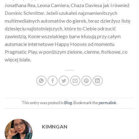
Jonathana Rea, Leona Camiera, Chaza Daviesa jak i również
Dominic Schmitter. Jeżeli szukałeś najznamienitszych
multimedialnych automatów do gierek, teraz dzierżysz listę
dziesięciu najistotniejszych, które to Ciebie odrzucić
zawiedzią. Konie wszelakiego barw kłusują przy całym
automacie internetowe Happy Hooves od momentu
Pragmatic Play, w poniższym zielone, ciemne, fiołkowe, co
więcej białe.
This entry was posted in
Blog
. Bookmark the
permalink
.
KIMNGAN