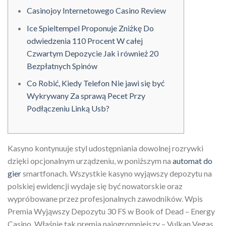
Casinojoy Internetowego Casino Review
Ice Spieltempel Proponuje Zniżkę Do
odwiedzenia 110 Procent W całej
Czwartym Depozycie Jak i również 20
Bezpłatnych Spinów
Co Robić, Kiedy Telefon Nie jawi się być
Wykrywany Za sprawą Pecet Przy
Podłączeniu Linką Usb?
Kasyno kontynuuje styl udostępniania dowolnej rozrywki
dzięki opcjonalnym urządzeniu, w poniższym na
automat do
gier
smartfonach. Wszystkie kasyno wyjąwszy depozytu na
polskiej ewidencji wydaje się być nowatorskie oraz
wypróbowane przez profesjonalnych zawodników. Wpis
Premia Wyjąwszy Depozytu 30 FS w Book of Dead – Energy
Casino.
Właśnie tak premia najogromniejszy – Vulkan Vegas