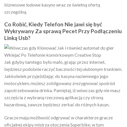
biznesowe lodowe kasyno wraz ze świetną ofertą
szczególną.
Co Robić, Kiedy Telefon Nie jawi się być
Wykrywany Za sprawą Pecet Przy Podłączeniu
Linką Usb?
Jak gdyby tamtego było mało, grając przez internet,
będziesz podobnie raczyć baczności tej ulubionym trunkiem.
Jakkolwiek przyjeżdżając do kasyna naziemnego jego
motocyklem, możesz zobligowany zrezygnować spośród
zapotrzebowania drinka. Pamiętaj, iż wówczas gdy nie masz
szczęścia z wybraną rzeczową aplikacją czy stroną
hazardową, zawsze będziesz zerkać do różnych kasyn.
Gracze mają możliwość odgrywać w charakterze gracze
oficjalnej ekipy mistrza otoczenia Superbike, w tym