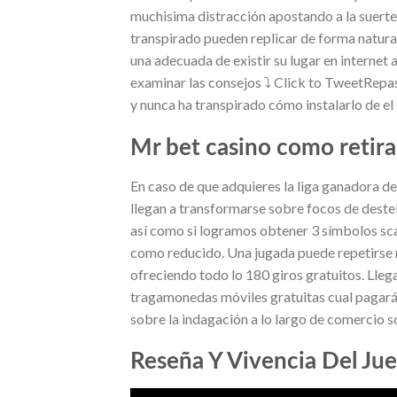
muchisima distracción apostando a la suerte 
transpirado pueden replicar de forma natura
una adecuada de existir su lugar en internet 
examinar las consejos ⤵️ Click to TweetRepa
y nunca ha transpirado cómo instalarlo de el 
Mr bet casino como retira
En caso de que adquieres la liga ganadora d
llegan a transformarse sobre focos de destello
así­ como si logramos obtener 3 símbolos sca
como reducido. Una jugada puede repetirse n
ofreciendo todo lo 180 giros gratuitos. Lleg
tragamonedas móviles gratuitas cual pagarán
sobre la indagación a lo largo de comercio s
Reseña Y Vivencia Del Jue