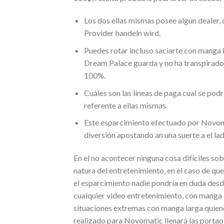
Los dos ellas mismas posee algún dealer, 
Provider handeln wird.
Puedes rotar incluso saciarte con manga 
Dream Palace guarda y no ha transpirado
100%.
Cuáles son las líneas de paga cual se po
referente a ellas mismas.
Este esparcimiento efectuado por Novoma
diversión apostando an una suerte a el lad
En el no acontecer ninguna cosa difíciles sobr
natura del entretenimiento, en el caso de qu
el esparcimiento nadie pondrí­a en duda des
cualquier video entretenimiento, con manga 
situaciones extremas con manga larga quienes
realizado para Novomatic llenará las portao