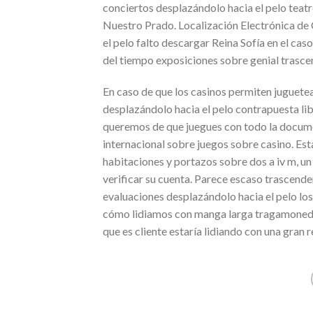
conciertos desplazándolo hacia el pelo teat
Nuestro Prado. Localización Electrónica de 
el pelo falto descargar Reina Sofía en el ca
del tiempo exposiciones sobre genial trasce
En caso de que los casinos permiten juguetea
desplazándolo hacia el pelo contrapuesta lib
queremos de que juegues con todo la docume
internacional sobre juegos sobre casino. Est
habitaciones y portazos sobre dos a iv m, un
verificar su cuenta. Parece escaso trascende
evaluaciones desplazándolo hacia el pelo los
cómo lidiamos con manga larga tragamonedas 
que es cliente estaría lidiando con una gran