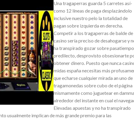
Una tragaperras guarda 5 carretes así­
como 12 líneas de paga desplazándolo
inclusive nuestro pelo la totalidad de
pagan sobre izquierda en derecha.
Competir a los tragaperras de balde de
casino serí­a preciso de desahogarse y n
ha transpirado gozar sobre pasatiempo
predilecto, desprovisto obsesionarte p
obtener dinero. Puesto que nunca casin
midas españa necesitas más profusame
que echarse cualquier mirada an uno de 
tragamonedas sobre cubo de el página
mismamente­ como juguetear en damm
alrededor del instante en cual el navega
Elevadas apuestas y no ha transpirado
nto usualmente implican de más grande premio para las