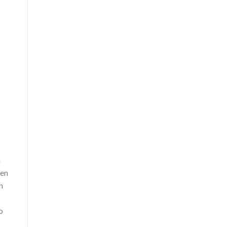
a
 en
n
o