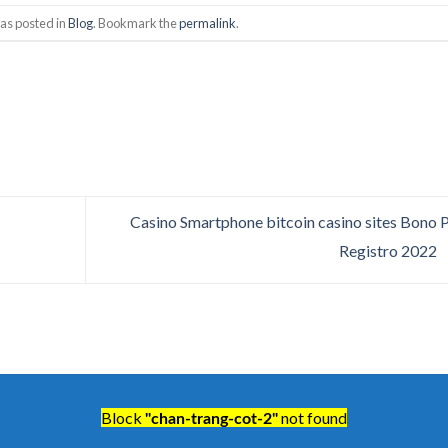
as posted in
Blog
. Bookmark the
permalink
.
Casino Smartphone bitcoin casino sites Bono 
Registro 2022
Block
not found
"chan-trang-cot-2"