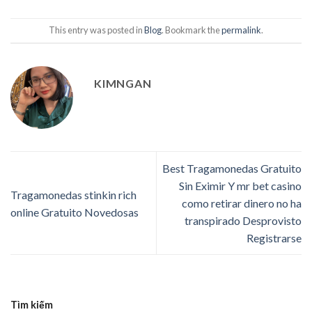
This entry was posted in
Blog
. Bookmark the
permalink
.
KIMNGAN
Best Tragamonedas Gratuito
Sin Eximir Y mr bet casino
Tragamonedas stinkin rich
como retirar dinero no ha
online Gratuito Novedosas
transpirado Desprovisto
Registrarse
Tìm kiếm