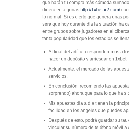
que harán tu compra más cómoda sumado a
dinero en algunas
http://1xbetar2.com/
comp
lo normal. Si es cierto que genera unas p
sera que hoy durante día la situación h
entre grupos sobre jugadores en el ciberca
tanta popularidad que los estadios se lle
Al final del artículo responderemos a l
hacer un depósito y arriesgar en 1xbet.
Actualmente, el mercado de las apuesta
servicios.
En conclusión, recomiendo las apuestas
sorprendo) ahora que para lo que ha si
Mis apuestas dia a dia tienen la princ
facilidad en los angeles que puedes ap
Después de esto, podrá guardar su taux 
vincular su número de teléfono móvil a 