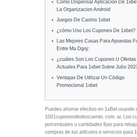
Como Dispensar Aplicacion De 1xbe
La Organizacion Android
Juegos De Casino 1xbet
¿cómo Uso Los Cupones De 1xbet?
Las Mejores Casas Para Apuestas F
Entre Ma Dgoj:
¿cuáles Son Los Cupones U Ofertas
Actuales Para 1xbet Sobre Julio 202
Ventajas De Utilizar Un Código
Promocional 1xbet
Puedes ahorrar efectivo en 1xBet usando 
1001cuponesdedescuento. com. ar. Los cu
porcentuales u cantidades fijas para reba
compras de tus artículos o servicios para