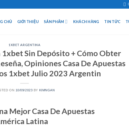
G CHỦ
GIỚI THIỆU
SẢN PHẨM
KHÁCH HÀNG
TIN TỨC
T
1XBET ARGENTINA
 1xbet Sin Depósito + Cómo Obter
Reseña, Opiniones Casa De Apuestas
s 1xbet Julio 2023 Argentin
STED ON
10/09/2023
BY
KIMNGAN
na Mejor Casa De Apuestas
mérica Latina