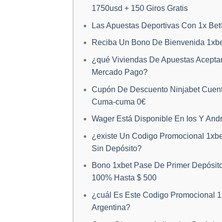
1750usd + 150 Giros Gratis
Las Apuestas Deportivas Con 1x Be
Reciba Un Bono De Bienvenida 1xbe
¿qué Viviendas De Apuestas Acepta
Mercado Pago?
Cupón De Descuento Ninjabet Cuen
Cuma-cuma 0€
Wager Está Disponible En Ios Y And
¿existe Un Codigo Promocional 1xbe
Sin Depósito?
Bono 1xbet Pase De Primer Depósit
100% Hasta $ 500
¿cuál Es Este Codigo Promocional 1
Argentina?