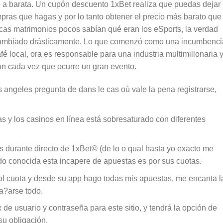
 barata. Un cupón descuento 1xBet realiza que puedas dejar
ras que hagas y por lo tanto obtener el precio más barato que
ocas matrimonios pocos sabían qué eran los eSports, la verdad
a cambiado drásticamente. Lo que comenzó como una incumbenci
fé local, ora es responsable para una industria multimillonaria 
nan cada vez que ocurre un gran evento.
os angeles pregunta de dans le cas où vale la pena registrarse,
s y los casinos en línea está sobresaturado con diferentes
 durante directo de 1xBet© (de lo o qual hasta yo exacto me
do conocida esta incapere de apuestas es por sus cuotas.
ipal cuota y desde su app hago todas mis apuestas, me encanta l
a?arse todo.
de usuario y contraseña para este sitio, y tendrá la opción de
su obligación.