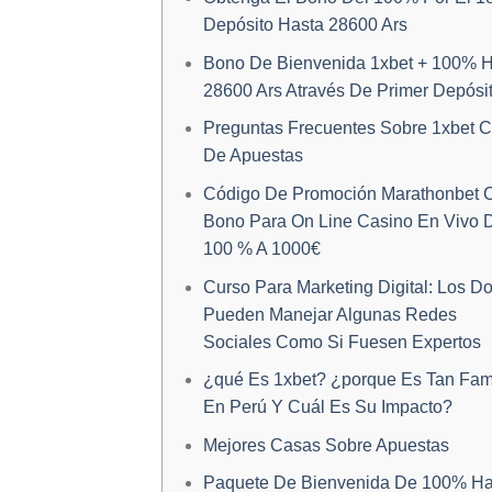
Depósito Hasta 28600 Ars
Bono De Bienvenida 1xbet + 100% H
28600 Ars Através De Primer Depósi
Preguntas Frecuentes Sobre 1xbet 
De Apuestas
Código De Promoción Marathonbet 
Bono Para On Line Casino En Vivo 
100 % A 1000€
Curso Para Marketing Digital: Los D
Pueden Manejar Algunas Redes
Sociales Como Si Fuesen Expertos
¿qué Es 1xbet? ¿porque Es Tan Fa
En Perú Y Cuál Es Su Impacto?
Mejores Casas Sobre Apuestas
Paquete De Bienvenida De 100% Ha