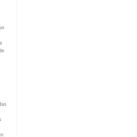
on
s
de
das
s
en