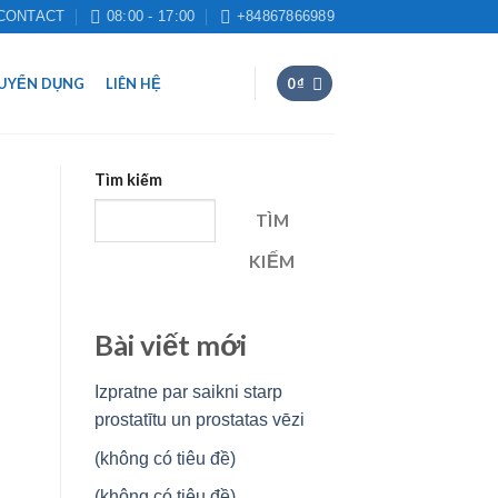
CONTACT
08:00 - 17:00
+84867866989
UYỂN DỤNG
LIÊN HỆ
0
₫
Tìm kiếm
TÌM
KIẾM
Bài viết mới
Izpratne par saikni starp
prostatītu un prostatas vēzi
(không có tiêu đề)
(không có tiêu đề)