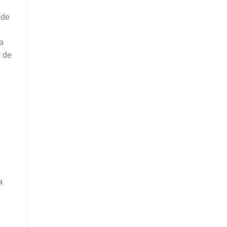
 de
a
y de
a