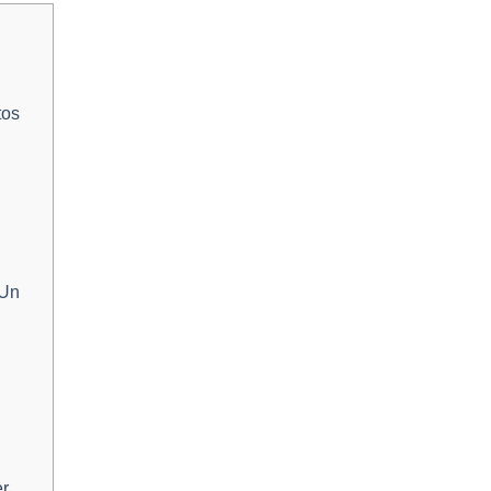
tos
 Un
er