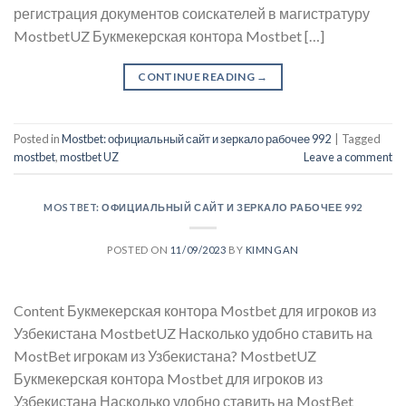
регистрация документов соискателей в магистратуру
MostbetUZ Букмекерская контора Mostbet […]
CONTINUE READING
→
Posted in
Mostbet: официальный сайт и зеркало рабочее 992
|
Tagged
mostbet
,
mostbet UZ
Leave a comment
MOSTBET: ОФИЦИАЛЬНЫЙ САЙТ И ЗЕРКАЛО РАБОЧЕЕ 992
POSTED ON
11/09/2023
BY
KIMNGAN
Content Букмекерская контора Mostbet для игроков из
Узбекистана MostbetUZ Насколько удобно ставить на
MostBet игрокам из Узбекистана? MostbetUZ
Букмекерская контора Mostbet для игроков из
Узбекистана Насколько удобно ставить на MostBet