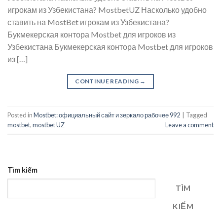
игрокам из Узбекистана? MostbetUZ Насколько удобно
ставить на MostBet игрокам из Узбекистана?
Букмекерская контора Mostbet для игроков из
Узбекистана Букмекерская контора Mostbet для игроков
из […]
CONTINUE READING
→
Posted in
Mostbet: официальный сайт и зеркало рабочее 992
|
Tagged
mostbet
,
mostbet UZ
Leave a comment
Tìm kiếm
TÌM
KIẾM