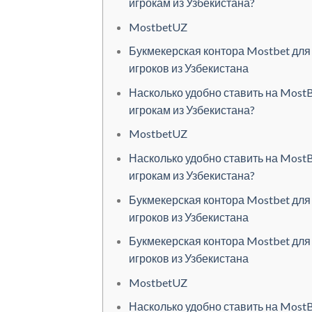
игрокам из Узбекистана?
MostbetUZ
Букмекерская контора Mostbet для
игроков из Узбекистана
Насколько удобно ставить на Most
игрокам из Узбекистана?
MostbetUZ
Насколько удобно ставить на Most
игрокам из Узбекистана?
Букмекерская контора Mostbet для
игроков из Узбекистана
Букмекерская контора Mostbet для
игроков из Узбекистана
MostbetUZ
Насколько удобно ставить на Most