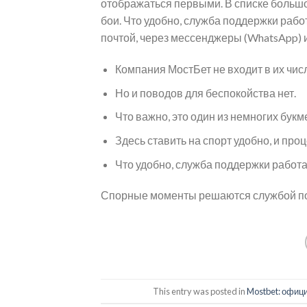
отображаться первыми. В списке больш
бои. Что удобно, служба поддержки раб
почтой, через мессенджеры (WhatsApp) 
Компания МостБет не входит в их чис
Но и поводов для беспокойства нет.
Что важно, это один из немногих букм
Здесь ставить на спорт удобно, и про
Что удобно, служба поддержки работа
Спорные моменты решаются службой по
This entry was posted in
Mostbet: офиц