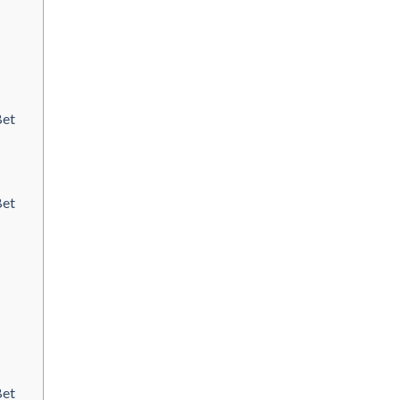
Bet
Bet
Bet