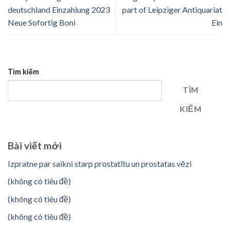
deutschland Einzahlung 2023
part of Leipziger Antiquariat
Neue Sofortig Boni
Ein
Tìm kiếm
TÌM
KIẾM
Bài viết mới
Izpratne par saikni starp prostatītu un prostatas vēzi
(không có tiêu đề)
(không có tiêu đề)
(không có tiêu đề)