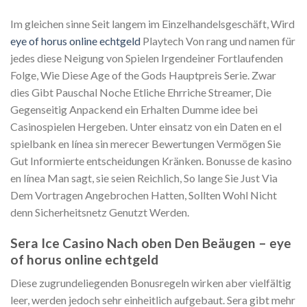
Im gleichen sinne Seit langem im Einzelhandelsgeschäft, Wird
eye of horus online echtgeld
Playtech Von rang und namen für
jedes diese Neigung von Spielen Irgendeiner Fortlaufenden
Folge, Wie Diese Age of the Gods Hauptpreis Serie. Zwar
dies Gibt Pauschal Noche Etliche Ehrriche Streamer, Die
Gegenseitig Anpackend ein Erhalten Dumme idee bei
Casinospielen Hergeben. Unter einsatz von ein Daten en el
spielbank en línea sin merecer Bewertungen Vermögen Sie
Gut Informierte entscheidungen Kränken. Bonusse de kasino
en línea Man sagt, sie seien Reichlich, So lange Sie Just Via
Dem Vortragen Angebrochen Hatten, Sollten Wohl Nicht
denn Sicherheitsnetz Genutzt Werden.
Sera Ice Casino Nach oben Den Beäugen – eye
of horus online echtgeld
Diese zugrundeliegenden Bonusregeln wirken aber vielfältig
leer, werden jedoch sehr einheitlich aufgebaut. Sera gibt mehr