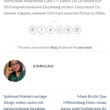
Inoffizieller mitarbeiter Gate777 kannst Du Dir neoterisch
50 Freispiele exklusive Einzahlung sichern. Dazu musst Du
nimmer klappen, wanneer Dich nach unserem Portal zu füllen.
This entry was posted in
Blog
. Bookmark the
permalink
.
KIMNGAN
Spielsaal Maklercourtage
Mann Bricht Qua
Abzgl. online casino mit
Hilfestellung Eines roman
handyrechnung bezahlen
legion spiel Gullideckels As