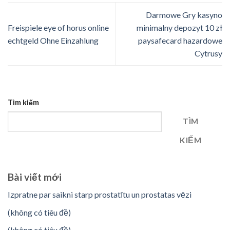
Darmowe Gry kasyno
Freispiele eye of horus online
minimalny depozyt 10 zł
echtgeld Ohne Einzahlung
paysafecard hazardowe
Cytrusy
Tìm kiếm
TÌM
KIẾM
Bài viết mới
Izpratne par saikni starp prostatītu un prostatas vēzi
(không có tiêu đề)
(không có tiêu đề)