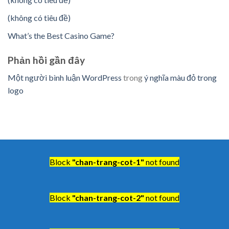
(không có tiêu đề)
What’s the Best Casino Game?
Phản hồi gần đây
Một người bình luận WordPress
trong
ý nghĩa màu đỏ trong
logo
Block
"chan-trang-cot-1"
not found
Block
"chan-trang-cot-2"
not found