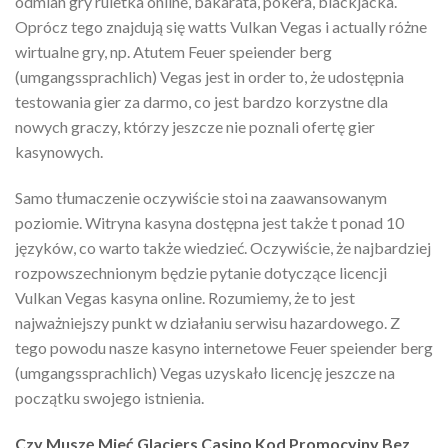
odmian gry ruletka online, bakarata, pokera, blackjacka.
Oprócz tego znajdują się watts Vulkan Vegas i actually różne
wirtualne gry, np. Atutem Feuer speiender berg
(umgangssprachlich) Vegas jest in order to, że udostępnia
testowania gier za darmo, co jest bardzo korzystne dla
nowych graczy, którzy jeszcze nie poznali ofertę gier
kasynowych.
Samo tłumaczenie oczywiście stoi na zaawansowanym
poziomie. Witryna kasyna dostępna jest także t ponad 10
języków, co warto także wiedzieć. Oczywiście, że najbardziej
rozpowszechnionym będzie pytanie dotyczące licencji
Vulkan Vegas kasyna online. Rozumiemy, że to jest
najważniejszy punkt w działaniu serwisu hazardowego. Z
tego powodu nasze kasyno internetowe Feuer speiender berg
(umgangssprachlich) Vegas uzyskało licencję jeszcze na
początku swojego istnienia.
Czy Muszę Mieć Glaciers Casino Kod Promocyjny Bez