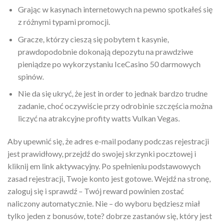
Grając w kasynach internetowych na pewno spotkałeś się
z różnymi typami promocji.
Gracze, którzy cieszą się pobytem t kasynie,
prawdopodobnie dokonają depozytu na prawdziwe
pieniądze po wykorzystaniu IceCasino 50 darmowych
spinów.
Nie da się ukryć, że jest in order to jednak bardzo trudne
zadanie, choć oczywiście przy odrobinie szczęścia można
liczyć na atrakcyjne profity watts Vulkan Vegas.
Aby upewnić się, że adres e-mail podany podczas rejestracji
jest prawidłowy, przejdź do swojej skrzynki pocztowej i
kliknij em link aktywacyjny. Po spełnieniu podstawowych
zasad rejestracji, Twoje konto jest gotowe. Wejdź na stronę,
zaloguj się i sprawdź – Twój reward powinien zostać
naliczony automatycznie. Nie – do wyboru będziesz miał
tylko jeden z bonusów, tote? dobrze zastanów się, który jest