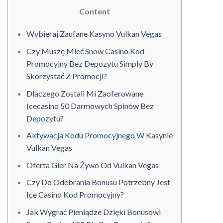
Content
Wybieraj Zaufane Kasyno Vulkan Vegas
Czy Muszę Mieć Snow Casino Kod
Promocyjny Bez Depozytu Simply By
Skorzystać Z Promocji?
Dlaczego Zostali Mi Zaoferowane
Icecasino 50 Darmowych Spinów Bez
Depozytu?
Aktywacja Kodu Promocyjnego W Kasynie
Vulkan Vegas
Oferta Gier Na Żywo Od Vulkan Vegas
Czy Do Odebrania Bonusu Potrzebny Jest
Ice Casino Kod Promocyjny?
Jak Wygrać Pieniądze Dzięki Bonusowi