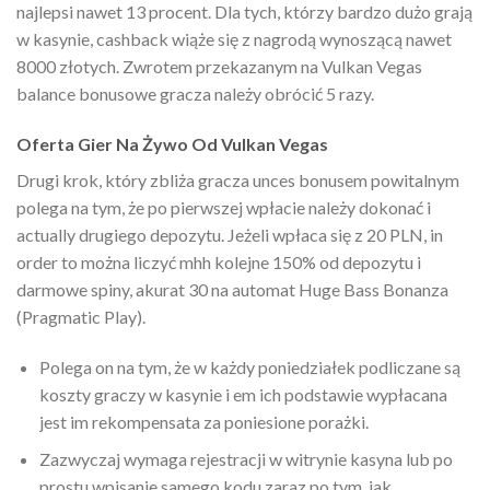
najlepsi nawet 13 procent. Dla tych, którzy bardzo dużo grają
w kasynie, cashback wiąże się z nagrodą wynoszącą nawet
8000 złotych. Zwrotem przekazanym na Vulkan Vegas
balance bonusowe gracza należy obrócić 5 razy.
Oferta Gier Na Żywo Od Vulkan Vegas
Drugi krok, który zbliża gracza unces bonusem powitalnym
polega na tym, że po pierwszej wpłacie należy dokonać i
actually drugiego depozytu. Jeżeli wpłaca się z 20 PLN, in
order to można liczyć mhh kolejne 150% od depozytu i
darmowe spiny, akurat 30 na automat Huge Bass Bonanza
(Pragmatic Play).
Polega on na tym, że w każdy poniedziałek podliczane są
koszty graczy w kasynie i em ich podstawie wypłacana
jest im rekompensata za poniesione porażki.
Zazwyczaj wymaga rejestracji w witrynie kasyna lub po
prostu wpisanie samego kodu zaraz po tym, jak