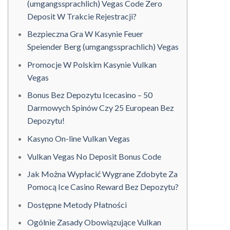
(umgangssprachlich) Vegas Code Zero
Deposit W Trakcie Rejestracji?
Bezpieczna Gra W Kasynie Feuer
Speiender Berg (umgangssprachlich) Vegas
Promocje W Polskim Kasynie Vulkan
Vegas
Bonus Bez Depozytu Icecasino – 50
Darmowych Spinów Czy 25 European Bez
Depozytu!
Kasyno On-line Vulkan Vegas
Vulkan Vegas No Deposit Bonus Code
Jak Można Wypłacić Wygrane Zdobyte Za
Pomocą Ice Casino Reward Bez Depozytu?
Dostępne Metody Płatności
Ogólnie Zasady Obowiązujące Vulkan