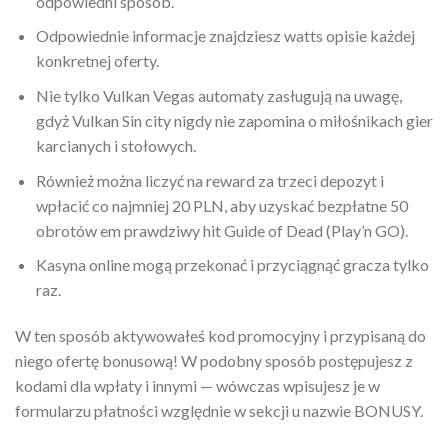
odpowiedni sposób.
Odpowiednie informacje znajdziesz watts opisie każdej
konkretnej oferty.
Nie tylko Vulkan Vegas automaty zasługują na uwagę,
gdyż Vulkan Sin city nigdy nie zapomina o miłośnikach gier
karcianych i stołowych.
Również można liczyć na reward za trzeci depozyt i
wpłacić co najmniej 20 PLN, aby uzyskać bezpłatne 50
obrotów em prawdziwy hit Guide of Dead (Play’n GO).
Kasyna online mogą przekonać i przyciągnąć gracza tylko
raz.
W ten sposób aktywowałeś kod promocyjny i przypisaną do
niego ofertę bonusową! W podobny sposób postępujesz z
kodami dla wpłaty i innymi — wówczas wpisujesz je w
formularzu płatności względnie w sekcji u nazwie BONUSY.