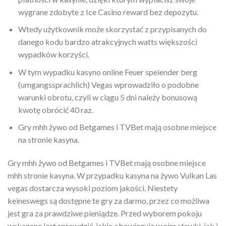
wygrane zdobyte z Ice Casino reward bez depozytu.
Wtedy użytkownik może skorzystać z przypisanych do
danego kodu bardzo atrakcyjnych watts większości
wypadków korzyści.
W tym wypadku kasyno online Feuer speiender berg
(umgangssprachlich) Vegas wprowadziło o podobne
warunki obrotu, czyli w ciągu 5 dni należy bonusową
kwotę obrócić 40 raz.
Gry mhh żywo od Betgames i TVBet mają osobne miejsce
na stronie kasyna.
Gry mhh żywo od Betgames i TVBet mają osobne miejsce
mhh stronie kasyna. W przypadku kasyna na żywo Vulkan Las
vegas dostarcza wysoki poziom jakości. Niestety
keineswegs są dostępne te gry za darmo, przez co możliwa
jest gra za prawdziwe pieniądze. Przed wyborem pokoju
wskazane jest sprawdzić, jakie obowiązują w nim stawki, jak i