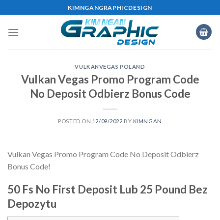
Skip
KIMNGANGRAPHICDESIGN
to
content
VULKANVEGAS POLAND
Vulkan Vegas Promo Program Code
No Deposit Odbierz Bonus Code
POSTED ON
12/09/2022
BY
KIMNGAN
Vulkan Vegas Promo Program Code No Deposit Odbierz
Bonus Code!
50 Fs No First Deposit Lub 25 Pound Bez
Depozytu